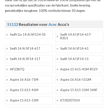
zeker van te zijn dat ze 100% nieuw en 100% compatibel zijn met de
oorspronkelijke specificaties van de fabrikant. Snelle levering,
gemakkelijke terugkeer, 100% restitutie binnen 30 dagen.
51122
Resultaten voor
Acer
Accu's
Swift Go 14 AI SFG14-01
Swift 14 AI SF14-61T-
R3U1
Swift 14 AI SF14-61T
Swift 14 AI SF14-61
Swift 14 AI SF14-11T
Swift 14 AI SF14-11
AP23B7Q
Aspire 15 A15-41M-R52Y
Aspire 16 A16-71M
Aspire 16 A16-51GM
Aspire 15 A15-41M
Aspire 15 A15-51M-544F
Aspire 15 A15-51M
KT00307014