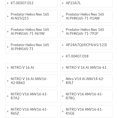
KT.00307.012
AP23A7L
Predator Helios Neo 16S
Predator Helios Neo 16S
AI N25Q15
AI PHN16S-71-91AW
Predator Helios Neo 16S
Predator Helios Neo 16S
AI PHN16S-71-96YW
AI PHN16S-71-791P
Predator Helios Neo 16S
AP24A7Q(4ICP4/65/123)
AI PHN16S-71
KT.00407.018
NITRO V 16 AI
NITRO V 16 AI ANV16-61
NITRO V 16 AI ANV16-
Nitro V14 AI ANV14-62-
42-R860
R9LT
NITRO V16 ANV16-61-
NITRO V16 ANV16-61-
R7A2
R78G
NITRO V16 ANV16-61-
NITRO V16 ANV16-61-
R6SZ
R5GE