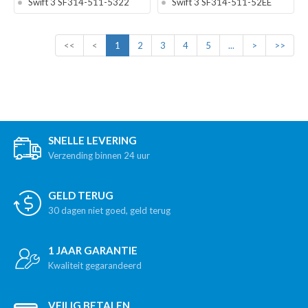
Swift 3 SF314-511-5322
Swift 3 SF314-511-52EE
<<
<
1
2
3
4
5
...
>
>>
SNELLE LEVERING
Verzending binnen 24 uur
GELD TERUG
30 dagen niet goed, geld terug
1 JAAR GARANTIE
Kwaliteit gegarandeerd
VEILIG BETALEN