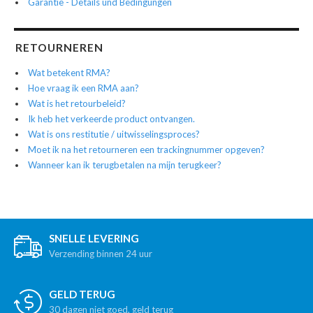
Garantie - Details und Bedingungen
RETOURNEREN
Wat betekent RMA?
Hoe vraag ik een RMA aan?
Wat is het retourbeleid?
Ik heb het verkeerde product ontvangen.
Wat is ons restitutie / uitwisselingsproces?
Moet ik na het retourneren een trackingnummer opgeven?
Wanneer kan ik terugbetalen na mijn terugkeer?
SNELLE LEVERING
Verzending binnen 24 uur
GELD TERUG
30 dagen niet goed, geld terug