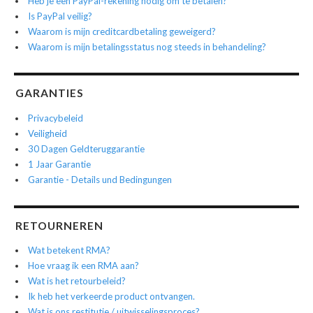
Heb je een PayPal-rekening nodig om te betalen?
Is PayPal veilig?
Waarom is mijn creditcardbetaling geweigerd?
Waarom is mijn betalingsstatus nog steeds in behandeling?
GARANTIES
Privacybeleid
Veiligheid
30 Dagen Geldteruggarantie
1 Jaar Garantie
Garantie - Details und Bedingungen
RETOURNEREN
Wat betekent RMA?
Hoe vraag ik een RMA aan?
Wat is het retourbeleid?
Ik heb het verkeerde product ontvangen.
Wat is ons restitutie / uitwisselingsproces?