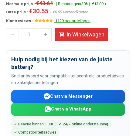
€43.64
Normale prijs :
- ( Besparingen(30%): €13.09 )
€30.55
Onze prijs :
+ €0.99 verzendkosten
Klantreviews :
1129 beoordelingen
In Winkelwagen
Hulp nodig bij het kiezen van de juiste
batterij?
Snel antwoord voor compatibiliteitscontrole, productadvies
en zakelijke bestellingen.
Chat via Messenger
Chat via WhatsApp
✓ Reactie binnen 1 uur
✓ 24/7 online ondersteuning
✓ Compatibiliteitsadvies