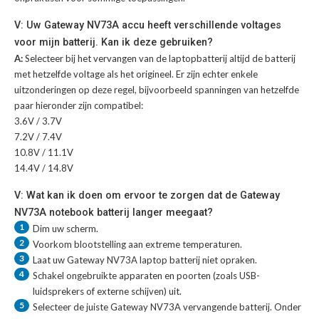
V: Uw Gateway NV73A accu heeft verschillende voltages
voor mijn batterij. Kan ik deze gebruiken?
A:
Selecteer bij het vervangen van de laptopbatterij altijd de batterij
met hetzelfde voltage als het origineel. Er zijn echter enkele
uitzonderingen op deze regel, bijvoorbeeld spanningen van hetzelfde
paar hieronder zijn compatibel:
3.6V / 3.7V
7.2V / 7.4V
10.8V / 11.1V
14.4V / 14.8V
V: Wat kan ik doen om ervoor te zorgen dat de Gateway
NV73A notebook batterij langer meegaat?
1
Dim uw scherm.
2
Voorkom blootstelling aan extreme temperaturen.
3
Laat uw
Gateway NV73A laptop batterij
niet opraken.
4
Schakel ongebruikte apparaten en poorten (zoals USB-
luidsprekers of externe schijven) uit.
5
Selecteer de juiste
Gateway NV73A vervangende batterij
. Onder