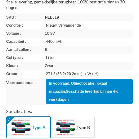
Snelle levering, gemakkelijke terugkeer, 100% restitutie binnen 30
dagen.
SKU :
NLB319
Conditie :
Nieuw, Vervangende
Voltage :
10.8V
Capaciteit :
4400mAh
Aantal cellen :
6
Cel type :
Li-ion
Kleur :
Zwart
Grootte :
271.3x53.2x20.2mm(L x W x H)
Voorraadstatus :
In voorraad. Objectlocatie: lokaal
magazijn.Geschatte levertijd binnen 4-6
werkdagen
Specificaties:
Type A
Type B