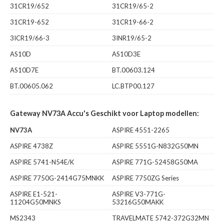
31CR19/652
31CR19/65-2
31CR19-652
31CR19-66-2
3ICR19/66-3
3INR19/65-2
AS10D
AS10D3E
AS10D7E
BT.00603.124
BT.00605.062
LC.BTP00.127
Gateway NV73A Accu's Geschikt voor Laptop modellen:
NV73A
ASPIRE 4551-2265
ASPIRE 4738Z
ASPIRE 5551G-N832G50MN
ASPIRE 5741-N54E/K
ASPIRE 771G-52458G50MA
ASPIRE 7750G-2414G75MNKK
ASPIRE 7750ZG Series
ASPIRE E1-521-
ASPIRE V3-771G-
11204G50MNKS
53216G50MAKK
MS2343
TRAVELMATE 5742-372G32MN