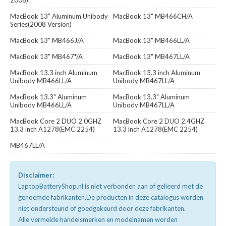
MacBook 13" Aluminum Unibody
MacBook 13" MB466CH/A
Series(2008 Version)
MacBook 13" MB466J/A
MacBook 13" MB466LL/A
MacBook 13" MB467*/A
MacBook 13" MB467LL/A
MacBook 13.3 inch Aluminum
MacBook 13.3 inch Aluminum
Unibody MB466LL/A
Unibody MB467LL/A
MacBook 13.3" Aluminum
MacBook 13.3" Aluminum
Unibody MB466LL/A
Unibody MB467LL/A
MacBook Core 2 DUO 2.0GHZ
MacBook Core 2 DUO 2.4GHZ
13.3 inch A1278(EMC 2254)
13.3 inch A1278(EMC 2254)
MB467LL/A
Disclaimer:
LaptopBatteryShop.nl is niet verbonden aan of gelieerd met de
genoemde fabrikanten.De producten in deze catalogus worden
niet ondersteund of goedgekeurd door deze fabrikanten.
Alle vermelde handelsmerken en modelnamen worden