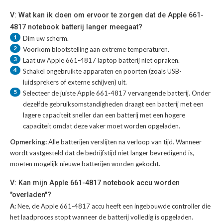
V: Wat kan ik doen om ervoor te zorgen dat de Apple 661-
4817 notebook batterij langer meegaat?
1
Dim uw scherm.
2
Voorkom blootstelling aan extreme temperaturen.
3
Laat uw
Apple 661-4817 laptop batterij
niet opraken.
4
Schakel ongebruikte apparaten en poorten (zoals USB-
luidsprekers of externe schijven) uit.
5
Selecteer de juiste
Apple 661-4817 vervangende batterij
. Onder
dezelfde gebruiksomstandigheden draagt een batterij met een
lagere capaciteit sneller dan een batterij met een hogere
capaciteit omdat deze vaker moet worden opgeladen.
Opmerking:
Alle batterijen verslijten na verloop van tijd. Wanneer
wordt vastgesteld dat de bedrijfstijd niet langer bevredigend is,
moeten mogelijk nieuwe batterijen worden gekocht.
V: Kan mijn Apple 661-4817 notebook accu worden
"overladen"?
A:
Nee, de Apple 661-4817 accu heeft een ingebouwde controller die
het laadproces stopt wanneer de batterij volledig is opgeladen.