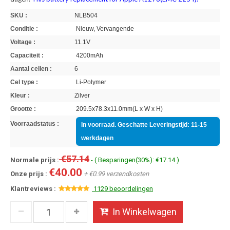
SKU :
NLB504
Conditie :
Nieuw, Vervangende
Voltage :
11.1V
Capaciteit :
4200mAh
Aantal cellen :
6
Cel type :
Li-Polymer
Kleur :
Zilver
Grootte :
209.5x78.3x11.0mm(L x W x H)
Voorraadstatus :
In voorraad. Geschatte Leveringstijd: 11-15
werkdagen
€57.14
Normale prijs :
- ( Besparingen(30%): €17.14 )
€40.00
Onze prijs :
+ €0.99 verzendkosten
Klantreviews :
1129 beoordelingen
In Winkelwagen