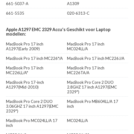
661-5037-A
A1309
661-5535
020-6313-C
Apple A1297 EMC 2329 Accu's Geschikt voor Laptop
modellen:
MacBook Pro 17 inch
MacBook Pro 17 inch
A1297(Early 2009)
MC024LL/A
MacBook Pro 17 inch MC226*/A
MacBook Pro 17 inch MC226J/A
MacBook Pro 17 inch
MacBook Pro 17 inch
MC226LL/A*
MC226TA/A
MacBook Pro 17-inch
MacBook Pro Core 2 DUO
A1297(Mid-2010)
2.8GHZ 17 inch A1297(EMC
2329*)
MacBook Pro Core 2 DUO
MacBook Pro MB604LL/A 17
3.06GHZ 17 inch A1297(EMC
inch
2329*)
MacBook Pro MC024LL/A 17
MC024LL/A
inch