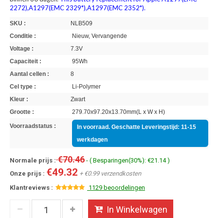
2272),A1297(EMC 2329*),A1297(EMC 2352*).
SKU :
NLB509
Conditie :
Nieuw, Vervangende
Voltage :
7.3V
Capaciteit :
95Wh
Aantal cellen :
8
Cel type :
Li-Polymer
Kleur :
Zwart
Grootte :
279.70x97.20x13.70mm(L x W x H)
Voorraadstatus :
In voorraad. Geschatte Leveringstijd: 11-15
werkdagen
€70.46
Normale prijs :
- ( Besparingen(30%): €21.14 )
€49.32
Onze prijs :
+ €0.99 verzendkosten
Klantreviews :
1129 beoordelingen
In Winkelwagen