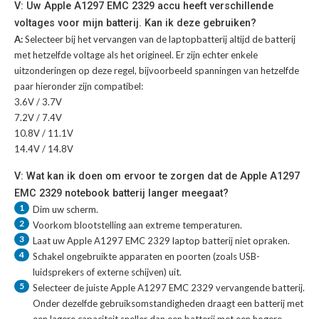
V: Uw Apple A1297 EMC 2329 accu heeft verschillende
voltages voor mijn batterij. Kan ik deze gebruiken?
A:
Selecteer bij het vervangen van de laptopbatterij altijd de batterij
met hetzelfde voltage als het origineel. Er zijn echter enkele
uitzonderingen op deze regel, bijvoorbeeld spanningen van hetzelfde
paar hieronder zijn compatibel:
3.6V / 3.7V
7.2V / 7.4V
10.8V / 11.1V
14.4V / 14.8V
V: Wat kan ik doen om ervoor te zorgen dat de Apple A1297
EMC 2329 notebook batterij langer meegaat?
1
Dim uw scherm.
2
Voorkom blootstelling aan extreme temperaturen.
3
Laat uw
Apple A1297 EMC 2329 laptop batterij
niet opraken.
4
Schakel ongebruikte apparaten en poorten (zoals USB-
luidsprekers of externe schijven) uit.
5
Selecteer de juiste
Apple A1297 EMC 2329 vervangende batterij
.
Onder dezelfde gebruiksomstandigheden draagt een batterij met
een lagere capaciteit sneller dan een batterij met een hogere