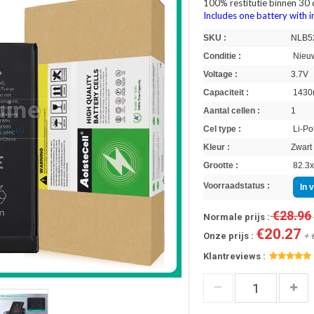
100% restitutie binnen 30
Includes one battery with in
SKU :
NLB5
Conditie :
Nieuw
Voltage :
3.7V
Capaciteit :
1430
Aantal cellen :
1
Cel type :
Li-Po
Kleur :
Zwart
Grootte :
82.3x
Voorraadstatus :
In 
€28.96
Normale prijs :
€20.27
Onze prijs :
+ 
Klantreviews :