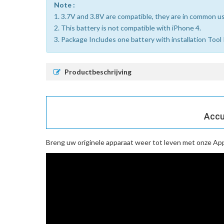
Note :
1. 3.7V and 3.8V are compatible, they are in common u
2. This battery is not compatible with iPhone 4.
3. Package Includes one battery with installation Tool 
Productbeschrijving
Accu
Breng uw originele apparaat weer tot leven met onze
App