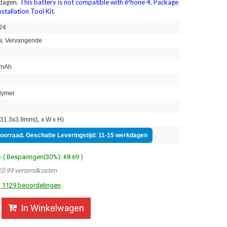
 dagen.
This battery is not compatible with iPhone 4. Package
stallation Tool Kit.
24
, Vervangende
mAh
lymer
31.3x3.9mm(L x W x H)
voorraad. Geschatte Leveringstijd: 11-15 werkdagen
- ( Besparingen(30%): €8.69 )
€0.99 verzendkosten
1129 beoordelingen
In Winkelwagen