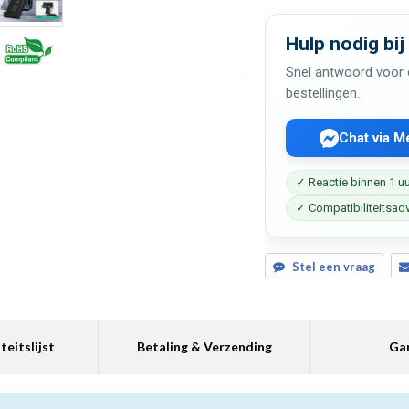
Hulp nodig bij
Snel antwoord voor c
bestellingen.
Chat via 
✓ Reactie binnen 1 u
✓ Compatibiliteitsad
Stel een vraag
teitslijst
Betaling & Verzending
Gar