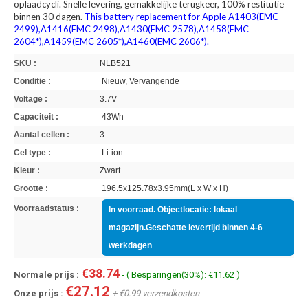
oplaadcycli. Snelle levering, gemakkelijke terugkeer, 100% restitutie
binnen 30 dagen.
This battery replacement for Apple A1403(EMC
2499),A1416(EMC 2498),A1430(EMC 2578),A1458(EMC
2604*),A1459(EMC 2605*),A1460(EMC 2606*).
SKU :
NLB521
Conditie :
Nieuw, Vervangende
Voltage :
3.7V
Capaciteit :
43Wh
Aantal cellen :
3
Cel type :
Li-ion
Kleur :
Zwart
Grootte :
196.5x125.78x3.95mm(L x W x H)
Voorraadstatus :
In voorraad. Objectlocatie: lokaal
magazijn.Geschatte levertijd binnen 4-6
werkdagen
€38.74
Normale prijs :
- ( Besparingen(30%): €11.62 )
€27.12
Onze prijs :
+ €0.99 verzendkosten