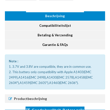
Beschrijving
Compatibiliteitslijst
Betaling & Verzending
Garantie & FAQs
Note :
1. 3.7V and 3.8V are compatible, they are in common use.
2. This battery only compatibility with Apple A1403(EMC
2499),A1416(EMC 2498),A1430(EMC 2578),A1458(EMC
2604*),A1459(EMC 2605*),A1460(EMC 2606*).
Productbeschrijving
Goede kwaliteit, Betere prijs