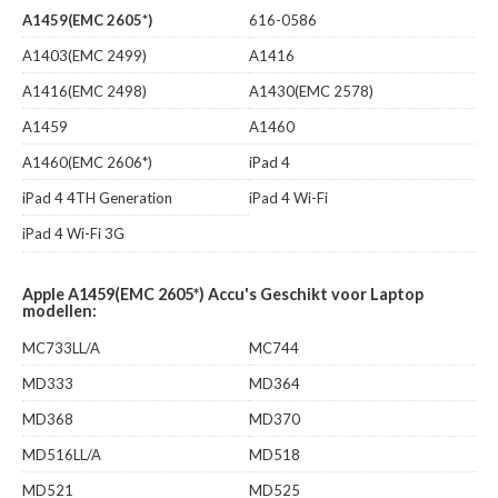
A1459(EMC 2605*)
616-0586
A1403(EMC 2499)
A1416
A1416(EMC 2498)
A1430(EMC 2578)
A1459
A1460
A1460(EMC 2606*)
iPad 4
iPad 4 4TH Generation
iPad 4 Wi-Fi
iPad 4 Wi-Fi 3G
Apple A1459(EMC 2605*) Accu's Geschikt voor Laptop
modellen:
MC733LL/A
MC744
MD333
MD364
MD368
MD370
MD516LL/A
MD518
MD521
MD525