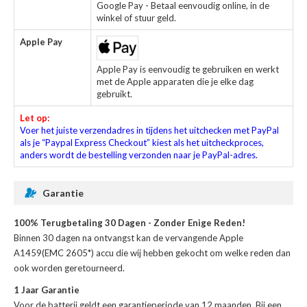
Google Pay - Betaal eenvoudig online, in de
winkel of stuur geld.
Apple Pay
Apple Pay is eenvoudig te gebruiken en werkt
met de Apple apparaten die je elke dag
gebruikt.
Let op:
Voer het juiste verzendadres in tijdens het uitchecken met PayPal
als je “Paypal Express Checkout” kiest als het uitcheckproces,
anders wordt de bestelling verzonden naar je PayPal-adres.
Garantie
100% Terugbetaling 30 Dagen - Zonder Enige Reden!
Binnen 30 dagen na ontvangst kan de
vervangende Apple
A1459(EMC 2605*) accu
die wij hebben gekocht om welke reden dan
ook worden geretourneerd.
1 Jaar Garantie
Voor de
batterij
geldt een garantieperiode van 12 maanden. Bij een