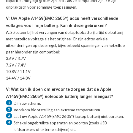
capaciteit mogelijk groter zijn, zelfs als ze compatibel zijn. Ze zijn
onpraktisch voor sommige toepassingen.
V: Uw Apple A1459(EMC 2605*) accu heeft verschillende
voltages voor mijn batterij. Kan ik deze gebruiken?
A:
Selecteer bij het vervangen van de laptopbatterij altijd de batterij
met hetzelfde voltage als het origineel. Er zijn echter enkele
uitzonderingen op deze regel, bijvoorbeeld spanningen van hetzelfde
paar hieronder zijn compatibel:
3.6V / 3.7V
7.2V / 7.4V
10.8V / 11.1V
14.4V / 14.8V
V: Wat kan ik doen om ervoor te zorgen dat de Apple
A1459(EMC 2605*) notebook batterij langer meegaat?
1
Dim uw scherm.
2
Voorkom blootstelling aan extreme temperaturen.
3
Laat uw
Apple A1459(EMC 2605*) laptop batterij
niet opraken.
4
Schakel ongebruikte apparaten en poorten (zoals USB-
luidsprekers of externe schijven) uit.