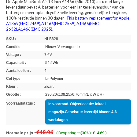
De Apple MacBook Air 13 inch A1466 (Mid 2013) accu met lange
levensduur bevat A-batterijen voor een langere levensduur van de
batterij en meer oplaadcycli. Snelle levering, gemakkelijke terugkeer,
100% restitutie binnen 30 dagen.
This battery replacement for Apple
A1369(EMC 2469),A1466(EMC 2559),A1466(EMC
2632),A1466(EMC 2925).
SKU :
NLB628
Conditie :
Nieuw, Vervangende
Voltage :
7.6V
Capaciteit :
54.5Wh
Aantal cellen :
4
Cel type :
Li-Polymer
Kleur :
Zwart
Grootte :
290.20x138.25x6.70mm(L x W x H)
Voorraadstatus :
In voorraad. Objectlocatie: lokaal
magazijn.Geschatte levertijd binnen 4-6
werkdagen
€48.96
Normale prijs :
- ( Besparingen(30%): €14.69 )