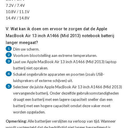
7.2V / 7.4V
10.8V / 11.1V
14.4V / 14.8V
V: Wat kan ik doen om ervoor te zorgen dat de Apple
MacBook Air 13 inch A1466 (Mid 2013) notebook batterij
langer meegaat?
1
Dim uw scherm.
2
Voorkom blootstelling aan extreme temperaturen.
3
Laat uw
Apple MacBook Air 13 inch A1466 (Mid 2013) laptop
batterij
niet opraken.
4
Schakel ongebruikte apparaten en poorten (zoals USB-
luidsprekers of externe schijven) uit.
5
Selecteer de juiste
Apple MacBook Air 13 inch A1466 (Mid 2013)
vervangende batterij
. Onder dezelfde gebruiksomstandigheden
draagt een batterij met een lagere capaciteit sneller dan een
batterij met een hogere capaciteit omdat deze vaker moet
worden opgeladen.
Opmerking:
Alle batterijen verslijten na verloop van tijd. Wanneer
wordt vastgesteld dat de bedrijfstijd niet langer bevredigend is,