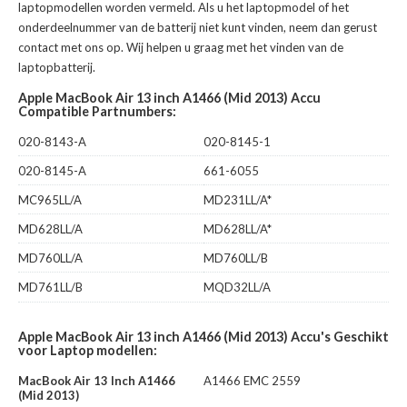
laptopmodellen worden vermeld. Als u het laptopmodel of het
onderdeelnummer van de batterij niet kunt vinden, neem dan gerust
contact met ons op. Wij helpen u graag met het vinden van de
laptopbatterij.
Apple MacBook Air 13 inch A1466 (Mid 2013) Accu
Compatible Partnumbers:
020-8143-A
020-8145-1
020-8145-A
661-6055
MC965LL/A
MD231LL/A*
MD628LL/A
MD628LL/A*
MD760LL/A
MD760LL/B
MD761LL/B
MQD32LL/A
Apple MacBook Air 13 inch A1466 (Mid 2013) Accu's Geschikt
voor Laptop modellen:
MacBook Air 13 Inch A1466
A1466 EMC 2559
(Mid 2013)