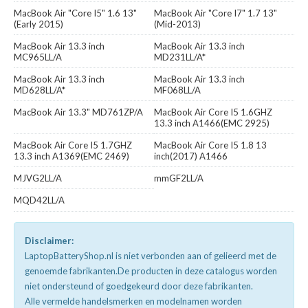
MacBook Air "Core I5" 1.6 13"
MacBook Air "Core I7" 1.7 13"
(Early 2015)
(Mid-2013)
MacBook Air 13.3 inch
MacBook Air 13.3 inch
MC965LL/A
MD231LL/A*
MacBook Air 13.3 inch
MacBook Air 13.3 inch
MD628LL/A*
MF068LL/A
MacBook Air 13.3" MD761ZP/A
MacBook Air Core I5 1.6GHZ
13.3 inch A1466(EMC 2925)
MacBook Air Core I5 1.7GHZ
MacBook Air Core I5 1.8 13
13.3 inch A1369(EMC 2469)
inch(2017) A1466
MJVG2LL/A
mmGF2LL/A
MQD42LL/A
Disclaimer:
LaptopBatteryShop.nl is niet verbonden aan of gelieerd met de
genoemde fabrikanten.De producten in deze catalogus worden
niet ondersteund of goedgekeurd door deze fabrikanten.
Alle vermelde handelsmerken en modelnamen worden