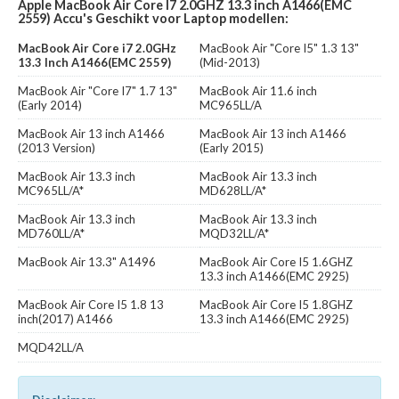
Apple MacBook Air Core I7 2.0GHZ 13.3 inch A1466(EMC
2559) Accu's Geschikt voor Laptop modellen:
MacBook Air Core i7 2.0GHz
MacBook Air "Core I5" 1.3 13"
13.3 Inch A1466(EMC 2559)
(Mid-2013)
MacBook Air "Core I7" 1.7 13"
MacBook Air 11.6 inch
(Early 2014)
MC965LL/A
MacBook Air 13 inch A1466
MacBook Air 13 inch A1466
(2013 Version)
(Early 2015)
MacBook Air 13.3 inch
MacBook Air 13.3 inch
MC965LL/A*
MD628LL/A*
MacBook Air 13.3 inch
MacBook Air 13.3 inch
MD760LL/A*
MQD32LL/A*
MacBook Air 13.3" A1496
MacBook Air Core I5 1.6GHZ
13.3 inch A1466(EMC 2925)
MacBook Air Core I5 1.8 13
MacBook Air Core I5 1.8GHZ
inch(2017) A1466
13.3 inch A1466(EMC 2925)
MQD42LL/A