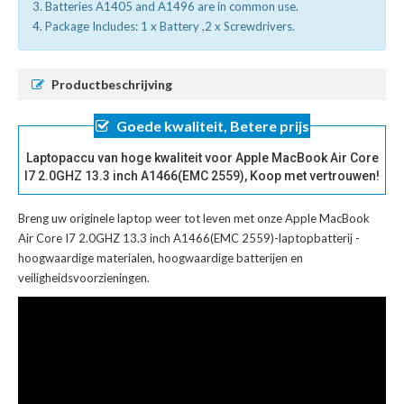
3. Batteries A1405 and A1496 are in common use.
4. Package Includes: 1 x Battery ,2 x Screwdrivers.
Productbeschrijving
Goede kwaliteit, Betere prijs
Laptopaccu van hoge kwaliteit voor Apple MacBook Air Core
I7 2.0GHZ 13.3 inch A1466(EMC 2559), Koop met vertrouwen!
Breng uw originele laptop weer tot leven met onze
Apple MacBook
Air Core I7 2.0GHZ 13.3 inch A1466(EMC 2559)-laptopbatterij
-
hoogwaardige materialen, hoogwaardige batterijen en
veiligheidsvoorzieningen.