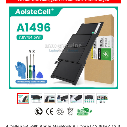
4 Cellen 54.5Wh Apple MacBook Air Core I7 2.0GHZ 13.3