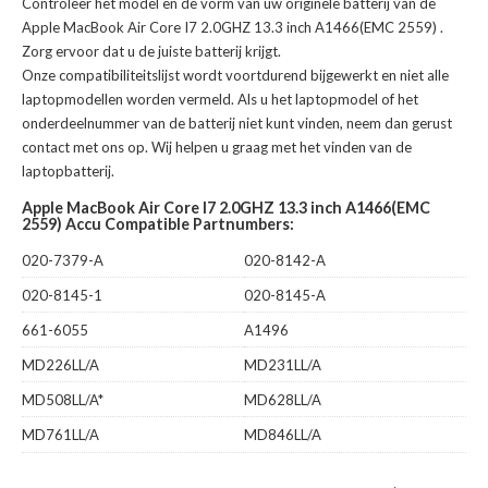
Controleer het model en de vorm van uw originele batterij van de
Apple MacBook Air Core I7 2.0GHZ 13.3 inch A1466(EMC 2559)
.
Zorg ervoor dat u de juiste batterij krijgt.
Onze compatibiliteitslijst wordt voortdurend bijgewerkt en niet alle
laptopmodellen worden vermeld. Als u het laptopmodel of het
onderdeelnummer van de batterij niet kunt vinden, neem dan gerust
contact met ons op. Wij helpen u graag met het vinden van de
laptopbatterij.
Apple MacBook Air Core I7 2.0GHZ 13.3 inch A1466(EMC
2559) Accu Compatible Partnumbers:
020-7379-A
020-8142-A
020-8145-1
020-8145-A
661-6055
A1496
MD226LL/A
MD231LL/A
MD508LL/A*
MD628LL/A
MD761LL/A
MD846LL/A