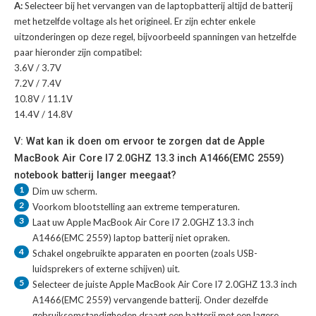
A:
Selecteer bij het vervangen van de laptopbatterij altijd de batterij
met hetzelfde voltage als het origineel. Er zijn echter enkele
uitzonderingen op deze regel, bijvoorbeeld spanningen van hetzelfde
paar hieronder zijn compatibel:
3.6V / 3.7V
7.2V / 7.4V
10.8V / 11.1V
14.4V / 14.8V
V: Wat kan ik doen om ervoor te zorgen dat de Apple
MacBook Air Core I7 2.0GHZ 13.3 inch A1466(EMC 2559)
notebook batterij langer meegaat?
1
Dim uw scherm.
2
Voorkom blootstelling aan extreme temperaturen.
3
Laat uw
Apple MacBook Air Core I7 2.0GHZ 13.3 inch
A1466(EMC 2559) laptop batterij
niet opraken.
4
Schakel ongebruikte apparaten en poorten (zoals USB-
luidsprekers of externe schijven) uit.
5
Selecteer de juiste
Apple MacBook Air Core I7 2.0GHZ 13.3 inch
A1466(EMC 2559) vervangende batterij
. Onder dezelfde
gebruiksomstandigheden draagt een batterij met een lagere