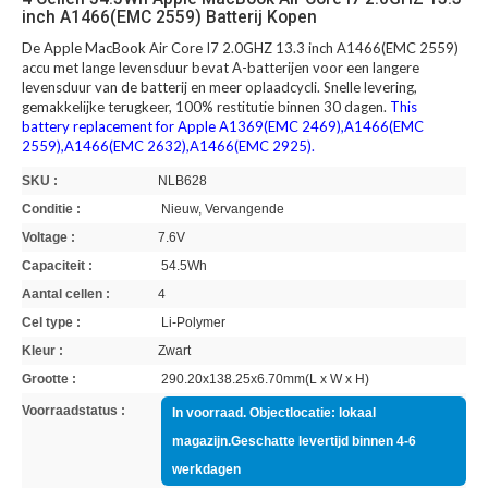
inch A1466(EMC 2559) Batterij Kopen
De Apple MacBook Air Core I7 2.0GHZ 13.3 inch A1466(EMC 2559)
accu met lange levensduur bevat A-batterijen voor een langere
levensduur van de batterij en meer oplaadcycli. Snelle levering,
gemakkelijke terugkeer, 100% restitutie binnen 30 dagen.
This
battery replacement for Apple A1369(EMC 2469),A1466(EMC
2559),A1466(EMC 2632),A1466(EMC 2925).
SKU :
NLB628
Conditie :
Nieuw, Vervangende
Voltage :
7.6V
Capaciteit :
54.5Wh
Aantal cellen :
4
Cel type :
Li-Polymer
Kleur :
Zwart
Grootte :
290.20x138.25x6.70mm(L x W x H)
Voorraadstatus :
In voorraad. Objectlocatie: lokaal
magazijn.Geschatte levertijd binnen 4-6
werkdagen