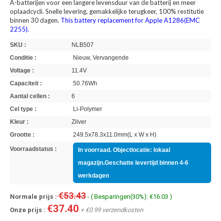
A-batterijen voor een langere levensduur van de batterij en meer
oplaadcycli. Snelle levering, gemakkelijke terugkeer, 100% restitutie
binnen 30 dagen.
This battery replacement for Apple A1286(EMC
2255).
SKU :
NLB507
Conditie :
Nieuw, Vervangende
Voltage :
11.4V
Capaciteit :
50.76Wh
Aantal cellen :
6
Cel type :
Li-Polymer
Kleur :
Zilver
Grootte :
249.5x78.3x11.0mm(L x W x H)
Voorraadstatus :
In voorraad. Objectlocatie: lokaal
magazijn.Geschatte levertijd binnen 4-6
werkdagen
€53.43
Normale prijs :
- ( Besparingen(30%): €16.03 )
€37.40
Onze prijs :
+ €0.99 verzendkosten