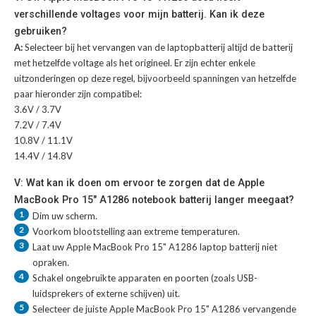
verschillende voltages voor mijn batterij. Kan ik deze
gebruiken?
A:
Selecteer bij het vervangen van de laptopbatterij altijd de batterij
met hetzelfde voltage als het origineel. Er zijn echter enkele
uitzonderingen op deze regel, bijvoorbeeld spanningen van hetzelfde
paar hieronder zijn compatibel:
3.6V / 3.7V
7.2V / 7.4V
10.8V / 11.1V
14.4V / 14.8V
V: Wat kan ik doen om ervoor te zorgen dat de Apple
MacBook Pro 15" A1286 notebook batterij langer meegaat?
1
Dim uw scherm.
2
Voorkom blootstelling aan extreme temperaturen.
3
Laat uw
Apple MacBook Pro 15" A1286 laptop batterij
niet
opraken.
4
Schakel ongebruikte apparaten en poorten (zoals USB-
luidsprekers of externe schijven) uit.
5
Selecteer de juiste
Apple MacBook Pro 15" A1286 vervangende