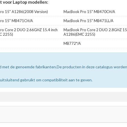
 voor Laptop modellen:
ro 15" A1286(2008 Version)
MacBook Pro 15" MB470CH/A
ro 15" MB471CH/A
MacBook Pro 15" MB471LL/A
ro Core 2 DUO 2.66GHZ 15.4 inch
MacBook Pro Core 2 DUO 2.8GHZ 15.
C 2255)
A1286(EMC 2255)
MB772*/A
erd met de genoemde fabrikanten.De producten in deze catalogus worde
sluitend gebruikt om compatibiliteit aan te geven.