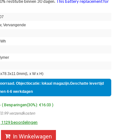
0% restitutie binnen 30 dagen.
This battery replacement for
07
, Vervangende
6Wh
lymer
x78.3x11.0mm(L x W x H)
voorraad. Objectlocatie: lokaal magazijn.Geschatte levertijd
nen 4-6 werkdagen
- ( Besparingen(30%): €16.03 )
€0.99 verzendkosten
1129 beoordelingen
In Winkelwagen