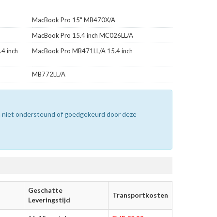
MacBook Pro 15" MB470X/A
MacBook Pro 15.4 inch MC026LL/A
4 inch
MacBook Pro MB471LL/A 15.4 inch
MB772LL/A
n niet ondersteund of goedgekeurd door deze
Geschatte
Transportkosten
Leveringstijd