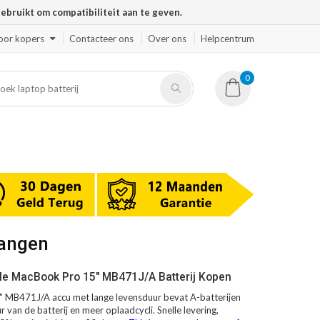
ruikt om compatibiliteit aan te geven.
oor kopers
Contacteer ons
Over ons
Helpcentrum
0
vangen
le MacBook Pro 15" MB471J/A Batterij Kopen
 MB471J/A accu met lange levensduur bevat A-batterijen
 van de batterij en meer oplaadcycli. Snelle levering,