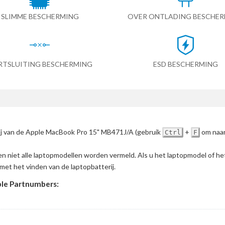
SLIMME BESCHERMING
OVER ONTLADING BESCHE
RTSLUITING BESCHERMING
ESD BESCHERMING
rij van de Apple MacBook Pro 15" MB471J/A
(gebruik
+
om naar
Ctrl
F
en niet alle laptopmodellen worden vermeld. Als u het laptopmodel of h
met het vinden van de laptopbatterij.
le Partnumbers: