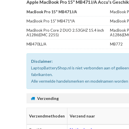
Apple MacBook Pro 15" MB471J/A Accu's Geschikt
MacBook Pro 15" MB471J/A
MacBook P
MacBook Pro 15" MB471*/A
MacBook P
MacBook Pro Core 2 DUO 2.53GHZ 15.4 inch
MacBook P
A1286(EMC 2255)
A1286(EM
MB470LL/A
MB772
Disclaimer:
LaptopBatteryShop.nl is niet verbonden aan of gelie
fabrikanten.
Alle vermelde handelsmerken en modelnamen worden uit
Verzending
Verzendmethoden
Verzend naar