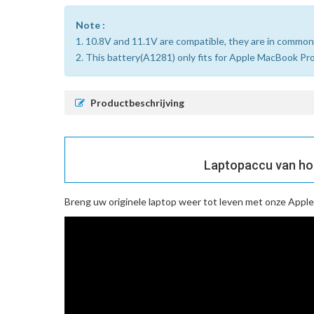
Note :
1. 10.8V and 11.1V are compatible, they are in common
2. This battery(A1281) only fits for Apple MacBook P
Productbeschrijving
Laptopaccu van ho
Breng uw originele laptop weer tot leven met onze
Apple