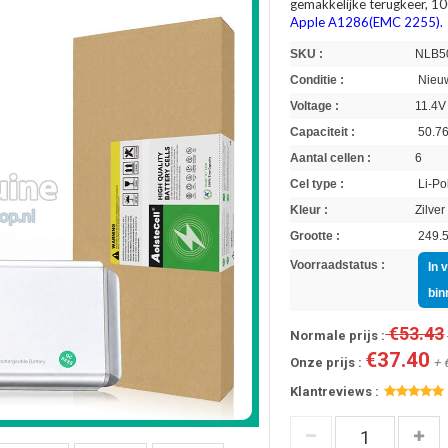
gemakkelijke terugkeer, 10
Apple A1286(EMC 2255).
SKU :
NLB5
Conditie :
Nieuw
Voltage :
11.4V
Capaciteit :
50.7
Aantal cellen :
6
Cel type :
Li-Po
Kleur :
Zilver
Grootte :
249.5
Voorraadstatus :
In 
bin
€53.43
Normale prijs :
€37.40
Onze prijs :
+ 
Klantreviews :