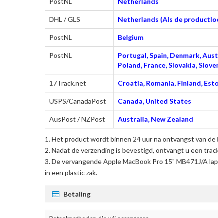
PostNL
Netherlands
DHL / GLS
Netherlands (Als de productloc
PostNL
Belgium
PostNL
Portugal, Spain, Denmark, Austr
Poland, France, Slovakia, Slo
17Track.net
Croatia, Romania, Finland, Esto
USPS/CanadaPost
Canada, United States
AusPost / NZPost
Australia, New Zealand
Het product wordt binnen 24 uur na ontvangst van de 
Nadat de verzending is bevestigd, ontvangt u een trac
De
vervangende Apple MacBook Pro 15" MB471J/A lapt
in een plastic zak.
Betaling