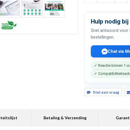
Hulp nodig bij
Snel antwoord voor c
bestellingen.
Chat via 
✓ Reactie binnen 1 u
✓ Compatibiliteitsad
Stel een vraag
teitslijst
Betaling & Verzending
Garant