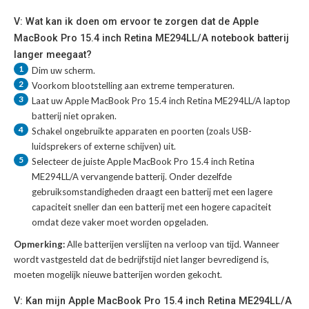
V: Wat kan ik doen om ervoor te zorgen dat de Apple
MacBook Pro 15.4 inch Retina ME294LL/A notebook batterij
langer meegaat?
1
Dim uw scherm.
2
Voorkom blootstelling aan extreme temperaturen.
3
Laat uw
Apple MacBook Pro 15.4 inch Retina ME294LL/A laptop
batterij
niet opraken.
4
Schakel ongebruikte apparaten en poorten (zoals USB-
luidsprekers of externe schijven) uit.
5
Selecteer de juiste
Apple MacBook Pro 15.4 inch Retina
ME294LL/A vervangende batterij
. Onder dezelfde
gebruiksomstandigheden draagt een batterij met een lagere
capaciteit sneller dan een batterij met een hogere capaciteit
omdat deze vaker moet worden opgeladen.
Opmerking:
Alle batterijen verslijten na verloop van tijd. Wanneer
wordt vastgesteld dat de bedrijfstijd niet langer bevredigend is,
moeten mogelijk nieuwe batterijen worden gekocht.
V: Kan mijn Apple MacBook Pro 15.4 inch Retina ME294LL/A