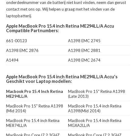
onderdeelnummer van de batterij niet kunt vinden, neem dan gerust
contact met ons op. Wij helpen u graag met het vinden van de
laptopbatterij.
Apple MacBook Pro 15.4 inch Retina ME294LL/A Accu
Compatible Partnumbers:
661-00123
A1398 EMC 2745
A1398 EMC 2876
A1398 EMC 2881
A1494
A1398 EMC 2674
Apple MacBook Pro 15.4 inch Retina ME294LL/A Accu's
Geschikt voor Laptop modellen:
Macbook Pro 15.4 Inch Retina
MacBook Pro 15" Retina A1398
ME294LL/A
(Late 2013)
MacBook Pro 15" Retina A1398
MacBook Pro 15.4 inch Retina
(Mid 2014)
A1398(Mid 2014)
MacBook Pro 15.4 inch Retina
MacBook Pro 15.4 inch Retina
ME874LL/A
MGXA2LL/A
MacBook Pro Core I7 2.3GHZ
MacBook Pro Core I7 2.3GHZ