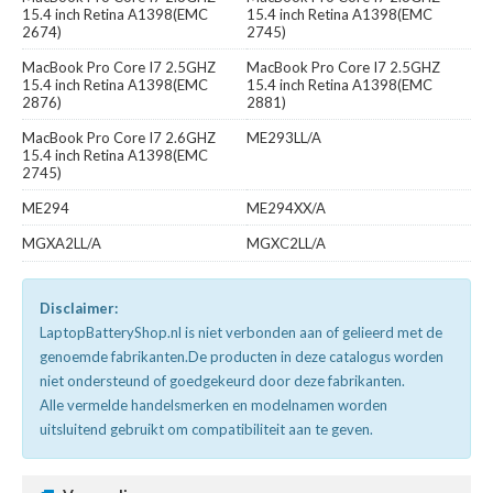
15.4 inch Retina A1398(EMC
15.4 inch Retina A1398(EMC
2674)
2745)
MacBook Pro Core I7 2.5GHZ
MacBook Pro Core I7 2.5GHZ
15.4 inch Retina A1398(EMC
15.4 inch Retina A1398(EMC
2876)
2881)
MacBook Pro Core I7 2.6GHZ
ME293LL/A
15.4 inch Retina A1398(EMC
2745)
ME294
ME294XX/A
MGXA2LL/A
MGXC2LL/A
Disclaimer:
LaptopBatteryShop.nl is niet verbonden aan of gelieerd met de
genoemde fabrikanten.De producten in deze catalogus worden
niet ondersteund of goedgekeurd door deze fabrikanten.
Alle vermelde handelsmerken en modelnamen worden
uitsluitend gebruikt om compatibiliteit aan te geven.