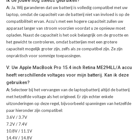
ik de jouwe nog steeds gebruiken?
A:
Ja. Wij garanderen dat uw batterij is volledig compatibel met uw
laptop, omdat de capaciteit van de batterij niet van invloed is op de
compatibiliteit ervan. Accu's met een hogere capaciteit zullen uw
apparaat langer van stroom voorzien voordat u ze opnieuw moet
opladen. Naast de capaciteit is het ook belangrijk om de grootte en
het gewicht te controleren, omdat batterijen met een grotere
capaciteit mogelijk groter zijn, zelfs als ze compatibel zijn. Ze zijn
onpraktisch voor sommige toepassingen.
V: Uw Apple MacBook Pro 15.4 inch Retina ME294LL/A accu
heeft verschillende voltages voor mijn batterij. Kan ik deze
gebruiken?
A:
Selecteer bij het vervangen van de laptopbatterij altijd de batterij
met hetzelfde voltage als het origineel. Er zijn echter enkele
uitzonderingen op deze regel, bijvoorbeeld spanningen van hetzelfde
paar hieronder zijn compatibel:
3.6V / 3.7V
7.2V / 7.4V
10.8V / 11.1V
14.4V / 14.8V