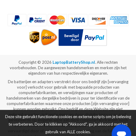
Copyright ©
2026
LaptopBatteryShop.nl
. Alle rechten
voorbehouden. De aangewezen handelsmerken en merken zijn het
eigendom van hun respectievelijke eigenaren.
De batterijen en adapters verstrekt door ons bedrijf zijn [vervanging
voor] verkocht voor gebruik met bepaalde producten van
computerfabrikanten, en verwijzingen naar producten of
handelsmerken van dergelijke bedrijven is puur ter identificatie van de
computerfabrikanten waarmee onze producten [zijn vervanging voor]
kunnen worden gebruikt. Ons bedrijf en deze Website zijn niet
gelieerd, waartoe, in licentie gegeven door, distributeurs voor, noch
Deze site gebruikt functionele cookies en externe scripts om je beleving
gerelateerde op enigerlei wijze aan deze computerfabrikanten, noch
te verbeteren. Door te klikken op "Akkoord", ga je akkoord met het
de producten te koop worden aangeboden via onze Website
vervaardigd door of verkocht met de vergunning van de fabrikanten
gebruik van ALLE cookies.