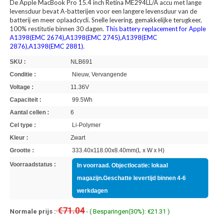
De Apple MacBook Pro 15.4 inch Retina ME294LL/A accu met lange
levensduur bevat A-batterijen voor een langere levensduur van de
batterij en meer oplaadcycli. Snelle levering, gemakkelijke terugkeer,
100% restitutie binnen 30 dagen.
This battery replacement for Apple
A1398(EMC 2674),A1398(EMC 2745),A1398(EMC
2876),A1398(EMC 2881).
SKU :
NLB691
Conditie :
Nieuw, Vervangende
Voltage :
11.36V
Capaciteit :
99.5Wh
Aantal cellen :
6
Cel type :
Li-Polymer
Kleur :
Zwart
Grootte :
333.40x118.00x8.40mm(L x W x H)
Voorraadstatus :
In voorraad. Objectlocatie: lokaal
magazijn.Geschatte levertijd binnen 4-6
werkdagen
€71.04
Normale prijs :
- ( Besparingen(30%): €21.31 )