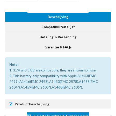
Beschrijving
Compatibiliteitslijst
Betaling & Verzending
Garantie & FAQs
Note :
1. 3.7V and 3.8V are compatible, they are in common use.
2. This battery only compatibility with Apple A1403(EMC
2499),A1416(EMC 2498),A1430(EMC 2578),A1458(EMC
2604*),A1459(EMC 2605*),A1460(EMC 2606*).
Productbeschrijving
Goede kwaliteit, Betere prijs