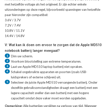
met hetzelfde voltage als het origineel. Er zijn echter enkele
uitzonderingen op deze regel, bijvoorbeeld spanningen van hetzelfde
paar hieronder zijn compatibel:
3.6V / 3.7V
7.2V / 7.4V
10.8V / 11.1V
14.4V / 14.8V
V: Wat kan ik doen om ervoor te zorgen dat de Apple MD510
notebook batterij langer meegaat?
1
Dim uw scherm.
2
Voorkom blootstelling aan extreme temperaturen.
3
Laat uw
Apple MD510 laptop batterij
niet opraken.
4
Schakel ongebruikte apparaten en poorten (zoals USB-
luidsprekers of externe schijven) uit.
5
Selecteer de juiste
Apple MD510 vervangende batterij
. Onder
dezelfde gebruiksomstandigheden draagt een batterij met een
lagere capaciteit sneller dan een batterij met een hogere
capaciteit omdat deze vaker moet worden opgeladen.
Opmerking:
Alle batterijen verslijten na verloop van tijd. Wanneer