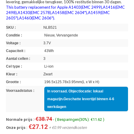
levering, gemakkelijke terugkeer, 100% restitutie binnen 30 dagen.
This battery replacement for Apple A1403(EMC 2499),A1416(EMC
2498),A1430(EMC 2578),A1458(EMC 2604*),A1459(EMC
2605*),A1460(EMC 2606*).
SKU :
NLB521
Conditie :
Nieuw, Vervangende
Voltage :
3.7V
Capaciteit :
43Wh
Aantal cellen :
3
Cel type :
Li-ion
Kleur :
Zwart
Grootte :
196.5x125.78x3.95mm(L x W x H)
Voorraadstatus :
In voorraad. Objectlocatie: lokaal
magazijn.Geschatte levertijd binnen 4-6
werkdagen
€38.74
Normale prijs :
- ( Besparingen(30%): €11.62 )
€27.12
Onze prijs :
+ €0.99 verzendkosten