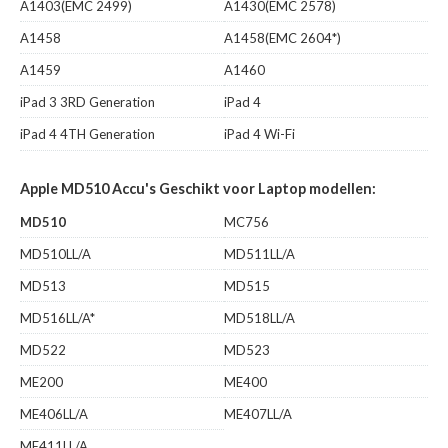
A1403(EMC 2499)
A1430(EMC 2578)
A1458
A1458(EMC 2604*)
A1459
A1460
iPad 3 3RD Generation
iPad 4
iPad 4 4TH Generation
iPad 4 Wi-Fi
Apple MD510 Accu's Geschikt voor Laptop modellen:
MD510
MC756
MD510LL/A
MD511LL/A
MD513
MD515
MD516LL/A*
MD518LL/A
MD522
MD523
ME200
ME400
ME406LL/A
ME407LL/A
ME411LL/A