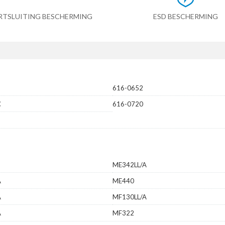
RTSLUITING BESCHERMING
ESD BESCHERMING
616-0652
C
616-0720
ME342LL/A
A
ME440
A
MF130LL/A
A
MF322