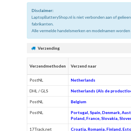
Disclaimer:
LaptopBatteryShop.nl is niet verbonden aan of gelie
fabrikanten.
Alle vermelde handelsmerken en modelnamen worden uit
Verzending
Verzendmethoden
Verzend naar
PostNL
Netherlands
DHL / GLS
Netherlands (Als de productloc
PostNL
Belgium
PostNL
Portugal, Spain, Denmark, Austr
Poland, France, Slovakia, Slo
17Track.net
Croatia, Romania, Finland, Esto