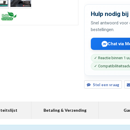
Hulp nodig bij
Snel antwoord voor c
bestellingen.
Chat via 
✓ Reactie binnen 1 u
✓ Compatibiliteitsad
Stel een vraag
teitslijst
Betaling & Verzending
Gar