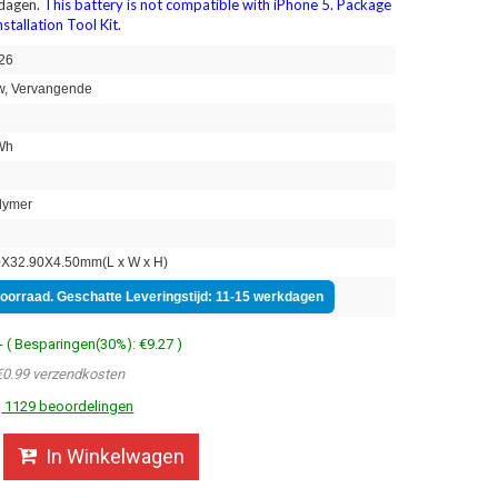
 dagen.
This battery is not compatible with iPhone 5. Package
stallation Tool Kit.
26
, Vervangende
Wh
lymer
X32.90X4.50mm(L x W x H)
voorraad. Geschatte Leveringstijd: 11-15 werkdagen
- ( Besparingen(30%): €9.27 )
€0.99 verzendkosten
1129 beoordelingen
In Winkelwagen