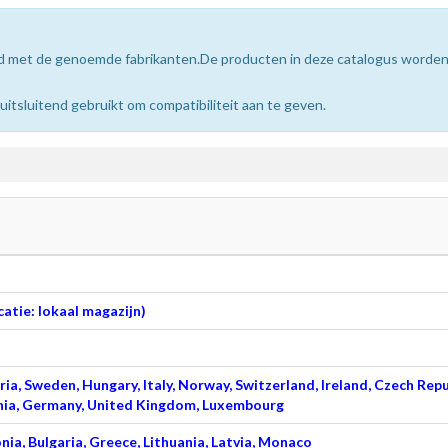
erd met de genoemde fabrikanten.De producten in deze catalogus worde
sluitend gebruikt om compatibiliteit aan te geven.
atie: lokaal magazijn)
ia, Sweden, Hungary, Italy, Norway, Switzerland, Ireland, Czech Repu
venia, Germany, United Kingdom, Luxembourg
nia, Bulgaria, Greece, Lithuania, Latvia, Monaco