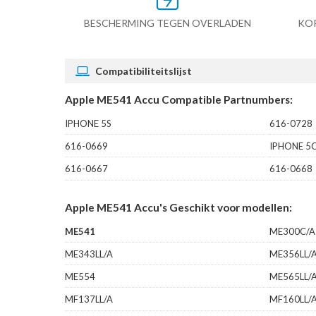
BESCHERMING TEGEN OVERLADEN
KO
Compatibiliteitslijst
Apple ME541 Accu Compatible Partnumbers:
IPHONE 5S
616-0728
616-0669
IPHONE 5
616-0667
616-0668
Apple ME541 Accu's Geschikt voor modellen:
ME541
ME300C/A
ME343LL/A
ME356LL/
ME554
ME565LL/
MF137LL/A
MF160LL/