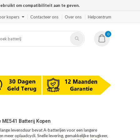
ruikt om compatibiliteit aan te geven.
oor kopers
Contacteer ons
Over ons
Helpcentrum
0
e ME541 Batterij Kopen
ange levensduur bevat A-batterijen voor een langere
en meer oplaadcycli. Snelle levering, gemakkelijke terugkeer,