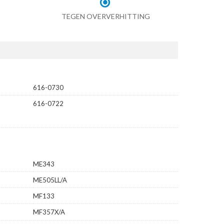
TEGEN OVERVERHITTING
616-0730
616-0722
ME343
ME505LL/A
MF133
MF357X/A