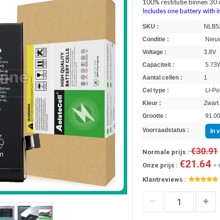
100% restitutie binnen 30
Includes one battery with in
SKU :
NLB5
Conditie :
Nieuw
Voltage :
3.8V
Capaciteit :
5.73
Aantal cellen :
1
Cel type :
Li-Po
Kleur :
Zwart
Grootte :
91.00
Voorraadstatus :
In 
€30.91
Normale prijs :
€21.64
Onze prijs :
+ 
Klantreviews :