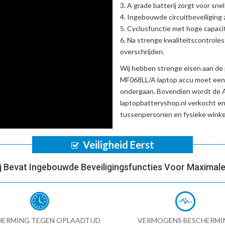
A grade batterij zorgt voor sne
Ingebouwde circuitbeveiliging zo
Cyclusfunctie met hoge capacit
Na strenge kwaliteitscontrole
overschrijden.
Wij hebben strenge eisen aan de 
MF068LL/A laptop accu
moet een 
ondergaan. Bovendien wordt de
laptopbatteryshop.nl verkocht e
tussenpersonen en fysieke winke
Veiligheid Eerst
ij Bevat Ingebouwde Beveiligingsfuncties Voor Maximale 
HERMING TEGEN OPLAADTIJD
VERMOGENS BESCHERMI