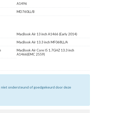
A1496
MD760LL/B
MacBook Air 13 inch A1466 (Early 2014)
MacBook Air 13.3 inch MF068LL/A
h
MacBook Air Core I5 1.7GHZ 13.3 inch
A1466(EMC 2559)
n niet ondersteund of goedgekeurd door deze