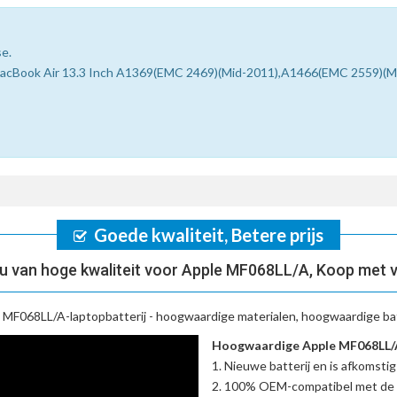
se.
le MacBook Air 13.3 Inch A1369(EMC 2469)(Mid-2011),A1466(EMC 2559)(
Goede kwaliteit, Betere prijs
 van hoge kwaliteit voor Apple MF068LL/A, Koop met 
 MF068LL/A-laptopbatterij
- hoogwaardige materialen, hoogwaardige batt
Hoogwaardige Apple MF068LL/A 
Nieuwe batterij en is afkomstig
100% OEM-compatibel met de