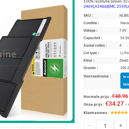
100% restitutie binnen 30
2469),A1466(EMC 2559),
SKU :
NLB6
Conditie :
Nieuw
Voltage :
7.6V
Capaciteit :
54.5
Aantal cellen :
4
Cel type :
Li-Po
Kleur :
Zwart
Grootte :
290.2
Voorraadstatus :
In 
bin
€48.96
Normale prijs :
€34.27
Onze prijs :
+ 
Klantreviews :