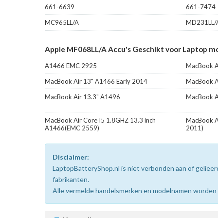
661-6639
661-7474
MC965LL/A
MD231LL/
Apple MF068LL/A Accu's Geschikt voor Laptop mo
A1466 EMC 2925
MacBook Ai
MacBook Air 13" A1466 Early 2014
MacBook Ai
MacBook Air 13.3" A1496
MacBook A
MacBook Air Core I5 1.8GHZ 13.3 inch
MacBook Ai
A1466(EMC 2559)
2011)
Disclaimer:
LaptopBatteryShop.nl is niet verbonden aan of gelie
fabrikanten.
Alle vermelde handelsmerken en modelnamen worden uit