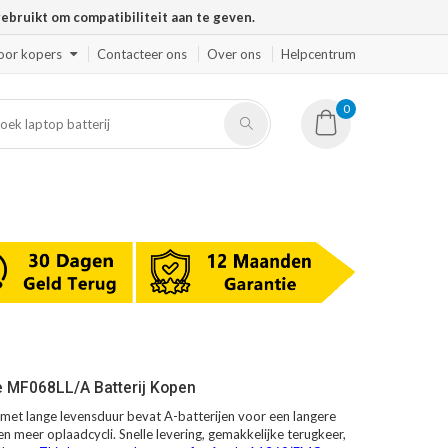
ruikt om compatibiliteit aan te geven.
oor kopers
Contacteer ons
Over ons
Helpcentrum
0
e MF068LL/A Batterij Kopen
et lange levensduur bevat A-batterijen voor een langere
en meer oplaadcycli. Snelle levering, gemakkelijke terugkeer,