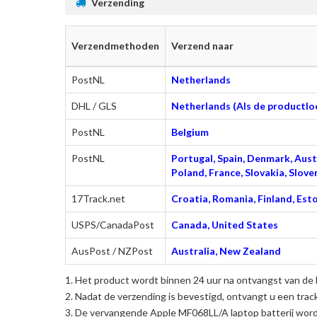
Verzending
Verzendmethoden
Verzend naar
PostNL
Netherlands
DHL / GLS
Netherlands (Als de productloc
PostNL
Belgium
PostNL
Portugal, Spain, Denmark, Austr
Poland, France, Slovakia, Slo
17Track.net
Croatia, Romania, Finland, Esto
USPS/CanadaPost
Canada, United States
AusPost / NZPost
Australia, New Zealand
Het product wordt binnen 24 uur na ontvangst van de 
Nadat de verzending is bevestigd, ontvangt u een trac
De
vervangende Apple MF068LL/A laptop batterij
wordt