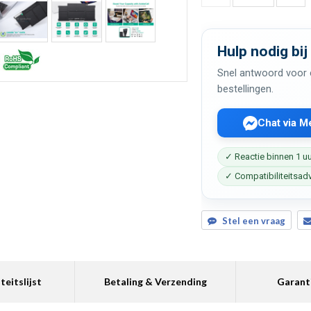
Hulp nodig bij
Snel antwoord voor c
bestellingen.
Chat via 
✓ Reactie binnen 1 u
✓ Compatibiliteitsad
Stel een vraag
teitslijst
Betaling & Verzending
Garant