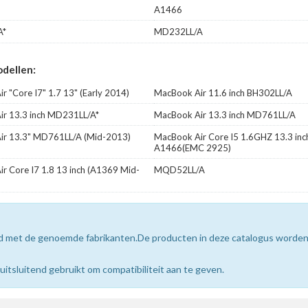
A1466
A*
MD232LL/A
dellen:
r "Core I7" 1.7 13" (Early 2014)
MacBook Air 11.6 inch BH302LL/A
r 13.3 inch MD231LL/A*
MacBook Air 13.3 inch MD761LL/A
ir 13.3" MD761LL/A (Mid-2013)
MacBook Air Core I5 1.6GHZ 13.3 inc
A1466(EMC 2925)
r Core I7 1.8 13 inch (A1369 Mid-
MQD52LL/A
erd met de genoemde fabrikanten.De producten in deze catalogus worde
sluitend gebruikt om compatibiliteit aan te geven.