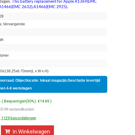
 dagen.
This battery replacement for Apple A1369(EMC
A1466(EMC 2632),A1466(EMC 2925).
28
, Vervangende
Wh
lymer
0x138.25x6.70mm(L x W x H)
voorraad. Objectlocatie: lokaal magazijn.Geschatte levertijd
nen 4-6 werkdagen
- ( Besparingen(30%): €14.69 )
€0.99 verzendkosten
1129 beoordelingen
In Winkelwagen