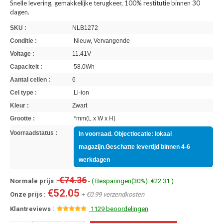
Snelle levering, gemakkelijke terugkeer, 100% restitutie binnen 30
dagen.
SKU :
NLB1272
Conditie :
Nieuw, Vervangende
Voltage :
11.41V
Capaciteit :
58.0Wh
Aantal cellen :
6
Cel type :
Li-ion
Kleur :
Zwart
Grootte :
*mm(L x W x H)
Voorraadstatus :
In voorraad. Objectlocatie: lokaal
magazijn.Geschatte levertijd binnen 4-6
werkdagen
€74.36
Normale prijs :
- ( Besparingen(30%): €22.31 )
€52.05
Onze prijs :
+ €0.99 verzendkosten
Klantreviews :
1129 beoordelingen