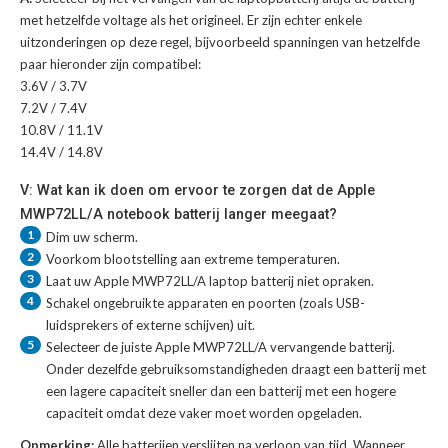
met hetzelfde voltage als het origineel. Er zijn echter enkele
uitzonderingen op deze regel, bijvoorbeeld spanningen van hetzelfde
paar hieronder zijn compatibel:
3.6V / 3.7V
7.2V / 7.4V
10.8V / 11.1V
14.4V / 14.8V
V: Wat kan ik doen om ervoor te zorgen dat de Apple
MWP72LL/A notebook batterij langer meegaat?
1
Dim uw scherm.
2
Voorkom blootstelling aan extreme temperaturen.
3
Laat uw
Apple MWP72LL/A laptop batterij
niet opraken.
4
Schakel ongebruikte apparaten en poorten (zoals USB-
luidsprekers of externe schijven) uit.
5
Selecteer de juiste
Apple MWP72LL/A vervangende batterij
.
Onder dezelfde gebruiksomstandigheden draagt een batterij met
een lagere capaciteit sneller dan een batterij met een hogere
capaciteit omdat deze vaker moet worden opgeladen.
Opmerking:
Alle batterijen verslijten na verloop van tijd. Wanneer