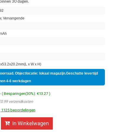
 binnen 30 dagen.
92
, Vervangende
mAh
n
x53.2x20.2mm(L x W x H)
voorraad. Objectlocatie: lokaal magazijn.Geschatte levertijd
nen 4-6 werkdagen
- ( Besparingen(30%): €13.27 )
€0.99 verzendkosten
1125 beoordelingen
In Winkelwagen