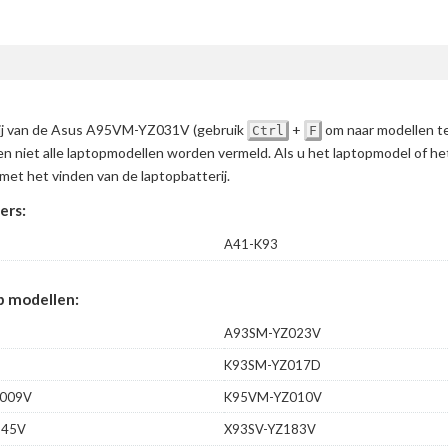
erij van de Asus A95VM-YZ031V
(gebruik
+
om naar modellen t
Ctrl
F
en niet alle laptopmodellen worden vermeld. Als u het laptopmodel of h
met het vinden van de laptopbatterij.
ers:
A41-K93
 modellen:
A93SM-YZ023V
K93SM-YZ017D
009V
K95VM-YZ010V
145V
X93SV-YZ183V