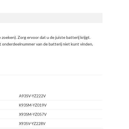
e zoeken)
. Zorg ervoor dat u de juiste batterij krijgt.
et onderdeelnummer van de batterij niet kunt vinden,
A93SV-YZ222V
K93SM-YZ019V
X93SM-YZ057V
X93SV-YZ228V