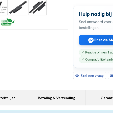
Hulp nodig bij
Snel antwoord voor c
bestellingen.
Chat via 
✓ Reactie binnen 1 u
✓ Compatibiliteitsad
Stel een vraag
teitslijst
Betaling & Verzending
Garant