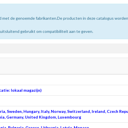
erd met de genoemde fabrikanten.De producten in deze catalogus worde
sluitend gebruikt om compatibiliteit aan te geven.
atie: lokaal magazijn)
ia, Sweden, Hungary, Italy, Norway, Switzerland, Ireland, Czech Repu
venia, Germany, United Kingdom, Luxembourg
nia, Bulgaria, Greece, Lithuania, Latvia, Monaco