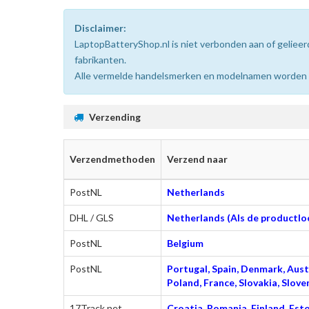
Disclaimer:
LaptopBatteryShop.nl is niet verbonden aan of gelie
fabrikanten.
Alle vermelde handelsmerken en modelnamen worden uit
Verzending
Verzendmethoden
Verzend naar
PostNL
Netherlands
DHL / GLS
Netherlands (Als de productloc
PostNL
Belgium
PostNL
Portugal, Spain, Denmark, Austr
Poland, France, Slovakia, Slo
17Track.net
Croatia, Romania, Finland, Esto