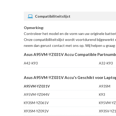
Compatibiliteitslijst
Opmerking:
Controleer het model en de vorm van uw originele batt
Onze compatibiliteitslijst wordt voortdurend bijgewerkt 
neem dan gerust contact met ons op. Wij helpen u graag 
Asus A95VM-YZ031V Accu Compatible Partnumb
A42-K93
A32-K93
Asus A95VM-YZ031V Accu's Geschikt voor Laptop
A95VM-YZ031V
A93SM
A95VM-YZ044V
K93
K93SM-YZ061V
K95VM-YZ
X93SM-YZ092V
X93SV-YZ