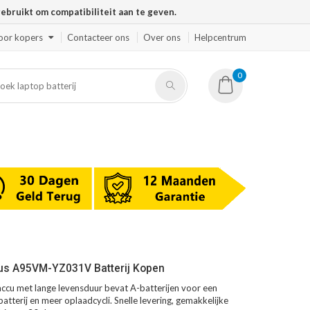
ruikt om compatibiliteit aan te geven.
oor kopers
Contacteer ons
Over ons
Helpcentrum
0
us A95VM-YZ031V Batterij Kopen
u met lange levensduur bevat A-batterijen voor een
atterij en meer oplaadcycli. Snelle levering, gemakkelijke