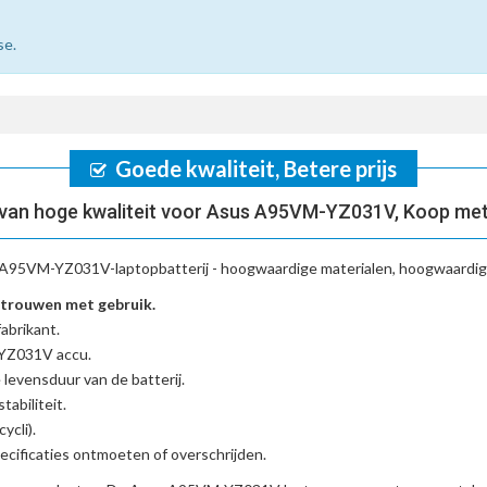
se.
Goede kwaliteit, Betere prijs
van hoge kwaliteit voor Asus A95VM-YZ031V, Koop met
A95VM-YZ031V-laptopbatterij
- hoogwaardige materialen, hoogwaardige
trouwen met gebruik.
abrikant.
-YZ031V accu
.
 levensduur van de batterij.
tabiliteit.
ycli).
cificaties ontmoeten of overschrijden.