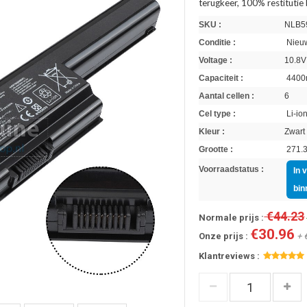
terugkeer, 100% restitutie
SKU :
NLB5
Conditie :
Nieuw
Voltage :
10.8V
Capaciteit :
4400
Aantal cellen :
6
Cel type :
Li-io
Kleur :
Zwart
Grootte :
271.3
Voorraadstatus :
In 
bin
€44.23
Normale prijs :
€30.96
Onze prijs :
+ 
Klantreviews :