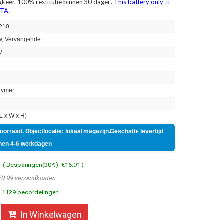
ugkeer, 100% restitutie binnen 30 dagen.
This battery only fit
4TA.
210
, Vervangende
V
h
lymer
 x W x H)
voorraad. Objectlocatie: lokaal magazijn.Geschatte levertijd
nen 4-6 werkdagen
- ( Besparingen(30%): €16.91 )
€0.99 verzendkosten
1129 beoordelingen
In Winkelwagen