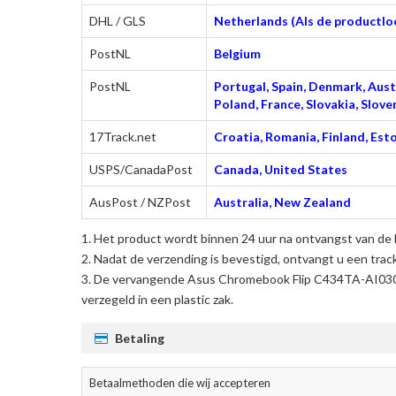
DHL / GLS
Netherlands (Als de productloc
PostNL
Belgium
PostNL
Portugal, Spain, Denmark, Austr
Poland, France, Slovakia, Slo
17Track.net
Croatia, Romania, Finland, Esto
USPS/CanadaPost
Canada, United States
AusPost / NZPost
Australia, New Zealand
Het product wordt binnen 24 uur na ontvangst van de 
Nadat de verzending is bevestigd, ontvangt u een trac
De
vervangende Asus Chromebook Flip C434TA-AI0303
verzegeld in een plastic zak.
Betaling
Betaalmethoden die wij accepteren