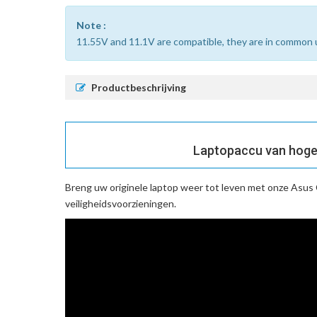
Note :
11.55V and 11.1V are compatible, they are in common 
Productbeschrijving
Laptopaccu van hoge
Breng uw originele laptop weer tot leven met onze
Asus 
veiligheidsvoorzieningen.