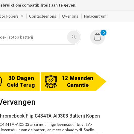
ruikt om compatibiliteit aan te geven.
oor kopers
Contacteer ons
Over ons
Helpcentrum
0
 Vervangen
hromebook Flip C434TA-AI0303 Batterij Kopen
C434TA-AI0303 accu met lange levensduur bevat A-
 levensduur van de batterij en meer oplaadcycli. Snelle