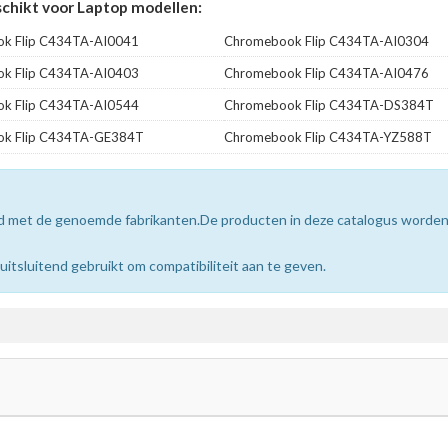
chikt voor Laptop modellen:
k Flip C434TA-AI0041
Chromebook Flip C434TA-AI0304
k Flip C434TA-AI0403
Chromebook Flip C434TA-AI0476
k Flip C434TA-AI0544
Chromebook Flip C434TA-DS384T
k Flip C434TA-GE384T
Chromebook Flip C434TA-YZ588T
erd met de genoemde fabrikanten.De producten in deze catalogus worde
sluitend gebruikt om compatibiliteit aan te geven.