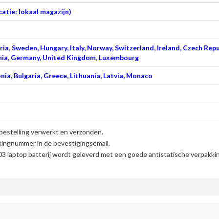
atie: lokaal magazijn)
ia, Sweden, Hungary, Italy, Norway, Switzerland, Ireland, Czech Repu
venia, Germany, United Kingdom, Luxembourg
nia, Bulgaria, Greece, Lithuania, Latvia, Monaco
bestelling verwerkt en verzonden.
kingnummer in de bevestigingsemail.
 laptop batterij
wordt geleverd met een goede antistatische verpakkin