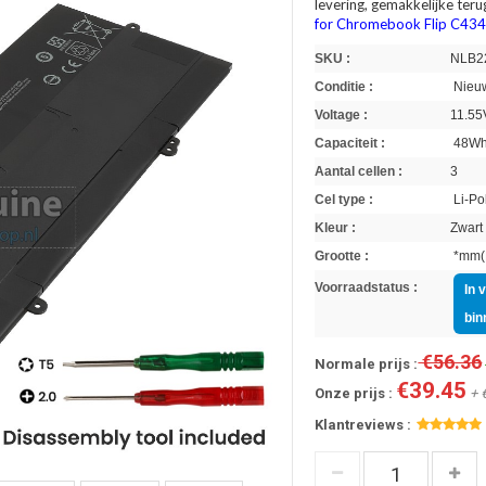
levering, gemakkelijke ter
for Chromebook Flip C43
SKU :
NLB2
Conditie :
Nieuw
Voltage :
11.55
Capaciteit :
48W
Aantal cellen :
3
Cel type :
Li-Po
Kleur :
Zwart
Grootte :
*mm(L
Voorraadstatus :
In 
bin
€56.36
Normale prijs :
€39.45
Onze prijs :
+ 
Klantreviews :