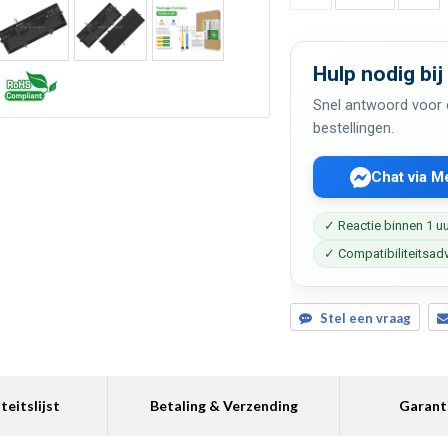
Hulp nodig bij
Snel antwoord voor c
bestellingen.
Chat via 
✓ Reactie binnen 1 u
✓ Compatibiliteitsad
Stel een vraag
teitslijst
Betaling & Verzending
Garant