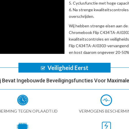
Cyclusfunctie met hoge capacit
Na strenge kwaliteitscontrole
overschrijden.
Wij hebben strenge eisen aan de 
Chromebook Flip C434TA-AI0303
kwaliteitscontroles en veilighei
Flip C434TA-AI0303-vervangende
en kost daarom ongeveer 20-50% 
Veiligheid Eerst
ij Bevat Ingebouwde Beveiligingsfuncties Voor Maximale 
HERMING TEGEN OPLAADTIJD
VERMOGENS BESCHERMI