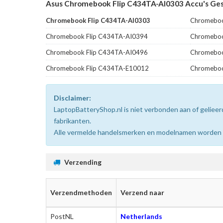
Asus Chromebook Flip C434TA-AI0303 Accu's Ges
Chromebook Flip C434TA-AI0303
Chromeboo
Chromebook Flip C434TA-AI0394
Chromeboo
Chromebook Flip C434TA-AI0496
Chromeboo
Chromebook Flip C434TA-E10012
Chromeboo
Disclaimer:
LaptopBatteryShop.nl is niet verbonden aan of gelie
fabrikanten.
Alle vermelde handelsmerken en modelnamen worden uit
Verzending
Verzendmethoden
Verzend naar
PostNL
Netherlands