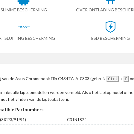
SLIMME BESCHERMING
OVER ONTLADING BESCHE
RTSLUITING BESCHERMING
ESD BESCHERMING
erij van de Asus Chromebook Flip C434TA-AI0303
(gebruik
+
om
Ctrl
F
en niet alle laptopmodellen worden vermeld. Als u het laptopmodel of h
met het vinden van de laptopbatterij.
atible Partnumbers:
3ICP3/91/91)
C31N1824