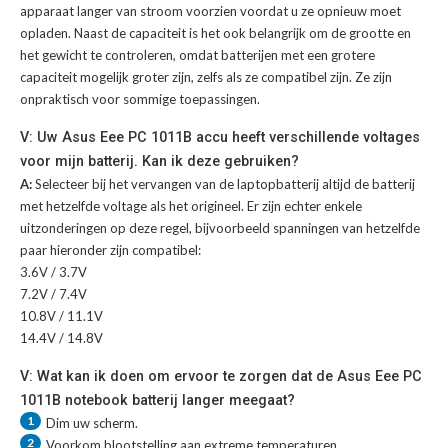
apparaat langer van stroom voorzien voordat u ze opnieuw moet
opladen. Naast de capaciteit is het ook belangrijk om de grootte en
het gewicht te controleren, omdat batterijen met een grotere
capaciteit mogelijk groter zijn, zelfs als ze compatibel zijn. Ze zijn
onpraktisch voor sommige toepassingen.
V: Uw Asus Eee PC 1011B accu heeft verschillende voltages
voor mijn batterij. Kan ik deze gebruiken?
A:
Selecteer bij het vervangen van de laptopbatterij altijd de batterij
met hetzelfde voltage als het origineel. Er zijn echter enkele
uitzonderingen op deze regel, bijvoorbeeld spanningen van hetzelfde
paar hieronder zijn compatibel:
3.6V / 3.7V
7.2V / 7.4V
10.8V / 11.1V
14.4V / 14.8V
V: Wat kan ik doen om ervoor te zorgen dat de Asus Eee PC
1011B notebook batterij langer meegaat?
1
Dim uw scherm.
2
Voorkom blootstelling aan extreme temperaturen.