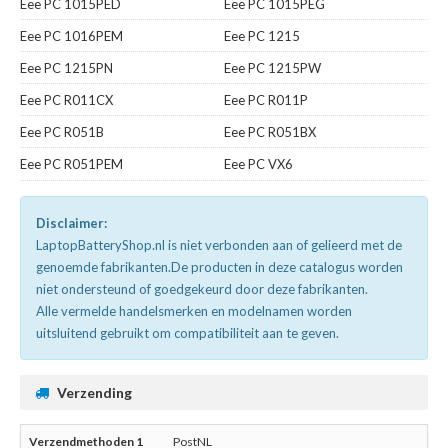
Eee PC 1015PED
Eee PC 1015PEG
Eee PC 1016PEM
Eee PC 1215
Eee PC 1215PN
Eee PC 1215PW
Eee PC R011CX
Eee PC R011P
Eee PC R051B
Eee PC R051BX
Eee PC R051PEM
Eee PC VX6
Disclaimer:
LaptopBatteryShop.nl is niet verbonden aan of gelieerd met de
genoemde fabrikanten.De producten in deze catalogus worden
niet ondersteund of goedgekeurd door deze fabrikanten.
Alle vermelde handelsmerken en modelnamen worden
uitsluitend gebruikt om compatibiliteit aan te geven.
Verzending
PostNL