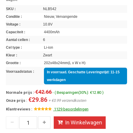
SKU :
NLB542
Conditie :
Nieuw, Vervangende
Voltage :
10.8V
Capaciteit :
4400mAh
Aantal cellen :
6
Cel type :
Li-ion
Kleur :
Zwart
Grootte :
202x48x24mm(L x W x H)
Voorraadstatus :
In voorraad. Geschatte Leveringstijd: 11-15
werkdagen
€42.66
Normale prijs :
- ( Besparingen(30%): €12.80 )
€29.86
Onze prijs :
+ €0.99 verzendkosten
Klantreviews :
1129 beoordelingen
In Winkelwagen