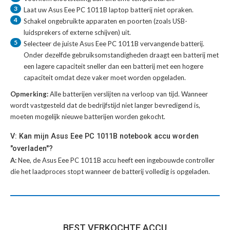
3
Laat uw
Asus Eee PC 1011B laptop batterij
niet opraken.
4
Schakel ongebruikte apparaten en poorten (zoals USB-
luidsprekers of externe schijven) uit.
5
Selecteer de juiste
Asus Eee PC 1011B vervangende batterij
.
Onder dezelfde gebruiksomstandigheden draagt een batterij met
een lagere capaciteit sneller dan een batterij met een hogere
capaciteit omdat deze vaker moet worden opgeladen.
Opmerking:
Alle batterijen verslijten na verloop van tijd. Wanneer
wordt vastgesteld dat de bedrijfstijd niet langer bevredigend is,
moeten mogelijk nieuwe batterijen worden gekocht.
V: Kan mijn Asus Eee PC 1011B notebook accu worden
"overladen"?
A:
Nee, de Asus Eee PC 1011B accu heeft een ingebouwde controller
die het laadproces stopt wanneer de batterij volledig is opgeladen.
BEST VERKOCHTE ACCU