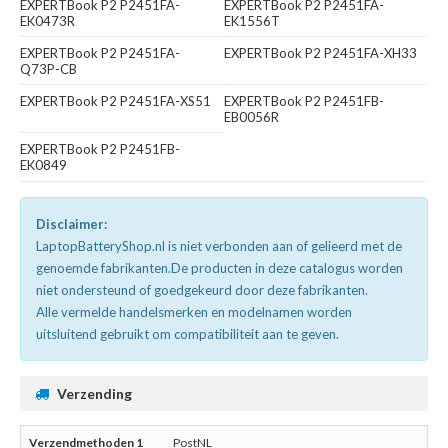
EXPERTBook P2 P2451FA-
EXPERTBook P2 P2451FA-
EK0473R
EK1556T
EXPERTBook P2 P2451FA-
EXPERTBook P2 P2451FA-XH33
Q73P-CB
EXPERTBook P2 P2451FA-XS51
EXPERTBook P2 P2451FB-
EB0056R
EXPERTBook P2 P2451FB-
EK0849
Disclaimer:
LaptopBatteryShop.nl is niet verbonden aan of gelieerd met de
genoemde fabrikanten.De producten in deze catalogus worden
niet ondersteund of goedgekeurd door deze fabrikanten.
Alle vermelde handelsmerken en modelnamen worden
uitsluitend gebruikt om compatibiliteit aan te geven.
Verzending
PostNL