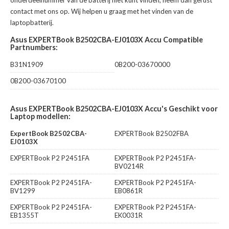
onderdeelnummer van de batterij niet kunt vinden, neem dan gerust
contact met ons op. Wij helpen u graag met het vinden van de
laptopbatterij.
Asus EXPERTBook B2502CBA-EJ0103X Accu Compatible
Partnumbers:
B31N1909
0B200-03670000
0B200-03670100
Asus EXPERTBook B2502CBA-EJ0103X Accu's Geschikt voor
Laptop modellen:
ExpertBook B2502CBA-
EXPERTBook B2502FBA
EJ0103X
EXPERTBook P2 P2451FA
EXPERTBook P2 P2451FA-
BV0214R
EXPERTBook P2 P2451FA-
EXPERTBook P2 P2451FA-
BV1299
EB0861R
EXPERTBook P2 P2451FA-
EXPERTBook P2 P2451FA-
EB1355T
EK0031R