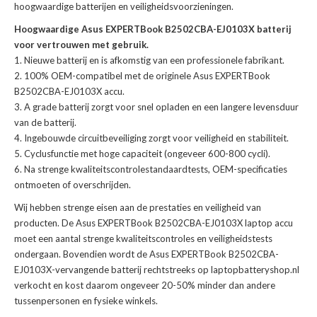
hoogwaardige batterijen en veiligheidsvoorzieningen.
Hoogwaardige Asus EXPERTBook B2502CBA-EJ0103X batterij
voor vertrouwen met gebruik.
Nieuwe batterij en is afkomstig van een professionele fabrikant.
100% OEM-compatibel met de
originele Asus EXPERTBook
B2502CBA-EJ0103X accu
.
A grade batterij zorgt voor snel opladen en een langere levensduur
van de batterij.
Ingebouwde circuitbeveiliging zorgt voor veiligheid en stabiliteit.
Cyclusfunctie met hoge capaciteit (ongeveer 600-800 cycli).
Na strenge kwaliteitscontrolestandaardtests, OEM-specificaties
ontmoeten of overschrijden.
Wij hebben strenge eisen aan de prestaties en veiligheid van
producten. De
Asus EXPERTBook B2502CBA-EJ0103X laptop accu
moet een aantal strenge kwaliteitscontroles en veiligheidstests
ondergaan. Bovendien wordt de
Asus EXPERTBook B2502CBA-
EJ0103X-vervangende batterij
rechtstreeks op laptopbatteryshop.nl
verkocht en kost daarom ongeveer 20-50% minder dan andere
tussenpersonen en fysieke winkels.