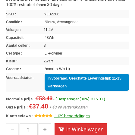
100% restitutie binnen 30 dagen.
SKU :
NLB2208
Conditie :
Nieuw, Vervangende
Voltage :
11.4V
Capaciteit :
48Wh
Aantal cellen :
3
Cel type :
Li-Polymer
Kleur :
Zwart
Grootte :
*mm(L x W x H)
Voorraadstatus :
In voorraad. Geschatte Leveringstijd: 11-15
werkdagen
€53.43
Normale prijs :
- ( Besparingen(30%): €16.03 )
€37.40
Onze prijs :
+ €0.99 verzendkosten
Klantreviews :
1129 beoordelingen
In Winkelwagen