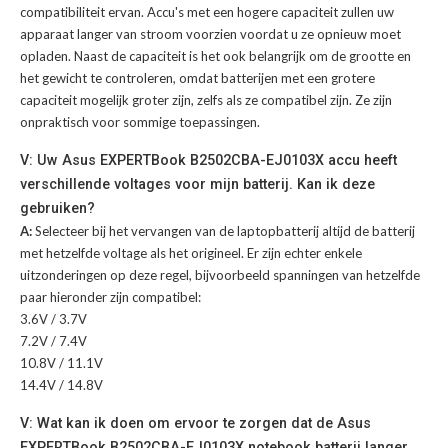
compatibiliteit ervan. Accu's met een hogere capaciteit zullen uw
apparaat langer van stroom voorzien voordat u ze opnieuw moet
opladen. Naast de capaciteit is het ook belangrijk om de grootte en
het gewicht te controleren, omdat batterijen met een grotere
capaciteit mogelijk groter zijn, zelfs als ze compatibel zijn. Ze zijn
onpraktisch voor sommige toepassingen.
V: Uw Asus EXPERTBook B2502CBA-EJ0103X accu heeft
verschillende voltages voor mijn batterij. Kan ik deze
gebruiken?
A:
Selecteer bij het vervangen van de laptopbatterij altijd de batterij
met hetzelfde voltage als het origineel. Er zijn echter enkele
uitzonderingen op deze regel, bijvoorbeeld spanningen van hetzelfde
paar hieronder zijn compatibel:
3.6V / 3.7V
7.2V / 7.4V
10.8V / 11.1V
14.4V / 14.8V
V: Wat kan ik doen om ervoor te zorgen dat de Asus
EXPERTBook B2502CBA-EJ0103X notebook batterij langer