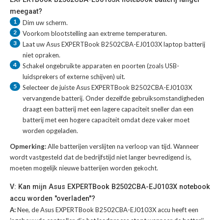
meegaat?
1
Dim uw scherm.
2
Voorkom blootstelling aan extreme temperaturen.
3
Laat uw
Asus EXPERTBook B2502CBA-EJ0103X laptop batterij
niet opraken.
4
Schakel ongebruikte apparaten en poorten (zoals USB-
luidsprekers of externe schijven) uit.
5
Selecteer de juiste
Asus EXPERTBook B2502CBA-EJ0103X
vervangende batterij
. Onder dezelfde gebruiksomstandigheden
draagt een batterij met een lagere capaciteit sneller dan een
batterij met een hogere capaciteit omdat deze vaker moet
worden opgeladen.
Opmerking:
Alle batterijen verslijten na verloop van tijd. Wanneer
wordt vastgesteld dat de bedrijfstijd niet langer bevredigend is,
moeten mogelijk nieuwe batterijen worden gekocht.
V: Kan mijn Asus EXPERTBook B2502CBA-EJ0103X notebook
accu worden "overladen"?
A:
Nee, de Asus EXPERTBook B2502CBA-EJ0103X accu heeft een