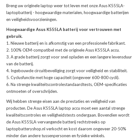
Breng uw originele laptop weer tot leven met onze
Asus K555LA-
laptopbatterij
- hoogwaardige materialen, hoogwaardige batterijen
en veiligheidsvoorzieningen.
Hoogwaardige Asus K555LA batterij voor vertrouwen met
gebruik.
Nieuwe batterij en is afkomstig van een professionele fabrikant.
100% OEM-compatibel met de
originele Asus K555LA accu
.
A grade batterij zorgt voor snel opladen en een langere levensduur
van de batterij.
Ingebouwde circuitbeveiliging zorgt voor veiligheid en stabiliteit.
Cyclusfunctie met hoge capaciteit (ongeveer 600-800 cycli).
Na strenge kwaliteitscontrolestandaardtests, OEM-specificaties
ontmoeten of overschrijden.
Wij hebben strenge eisen aan de prestaties en veiligheid van
producten. De
Asus K555LA laptop accu
moet een aantal strenge
kwaliteitscontroles en veiligheidstests ondergaan. Bovendien wordt
de
Asus K555LA-vervangende batterij
rechtstreeks op
laptopbatteryshop.nl verkocht en kost daarom ongeveer 20-50%
minder dan andere tussenpersonen en fysieke winkels.