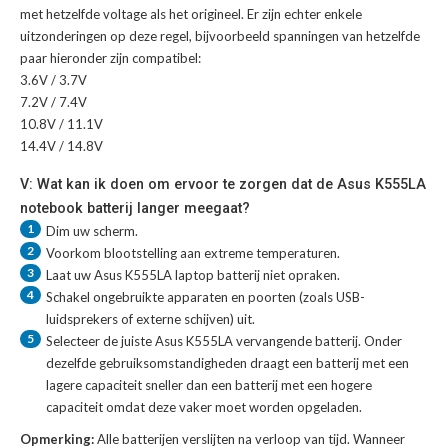
met hetzelfde voltage als het origineel. Er zijn echter enkele
uitzonderingen op deze regel, bijvoorbeeld spanningen van hetzelfde
paar hieronder zijn compatibel:
3.6V / 3.7V
7.2V / 7.4V
10.8V / 11.1V
14.4V / 14.8V
V: Wat kan ik doen om ervoor te zorgen dat de Asus K555LA
notebook batterij langer meegaat?
1
Dim uw scherm.
2
Voorkom blootstelling aan extreme temperaturen.
3
Laat uw
Asus K555LA laptop batterij
niet opraken.
4
Schakel ongebruikte apparaten en poorten (zoals USB-
luidsprekers of externe schijven) uit.
5
Selecteer de juiste
Asus K555LA vervangende batterij
. Onder
dezelfde gebruiksomstandigheden draagt een batterij met een
lagere capaciteit sneller dan een batterij met een hogere
capaciteit omdat deze vaker moet worden opgeladen.
Opmerking:
Alle batterijen verslijten na verloop van tijd. Wanneer