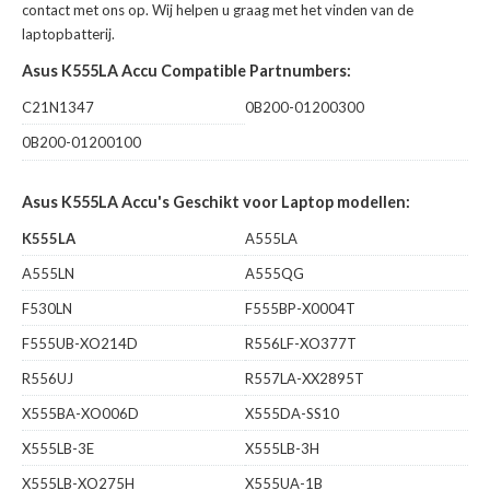
contact met ons op. Wij helpen u graag met het vinden van de
laptopbatterij.
Asus K555LA Accu Compatible Partnumbers:
C21N1347
0B200-01200300
0B200-01200100
Asus K555LA Accu's Geschikt voor Laptop modellen:
K555LA
A555LA
A555LN
A555QG
F530LN
F555BP-X0004T
F555UB-XO214D
R556LF-XO377T
R556UJ
R557LA-XX2895T
X555BA-XO006D
X555DA-SS10
X555LB-3E
X555LB-3H
X555LB-XO275H
X555UA-1B