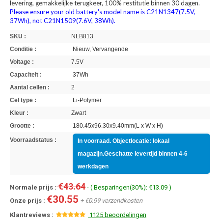
levering, gemakkelijke terugkeer, 100% restitutie binnen 30 dagen.
Please ensure your old battery's model name is C21N1347(7.5V,
37Wh), not C21N1509(7.6V, 38Wh).
SKU :
NLB813
Conditie :
Nieuw, Vervangende
Voltage :
7.5V
Capaciteit :
37Wh
Aantal cellen :
2
Cel type :
Li-Polymer
Kleur :
Zwart
Grootte :
180.45x96.30x9.40mm(L x W x H)
Voorraadstatus :
In voorraad. Objectlocatie: lokaal
magazijn.Geschatte levertijd binnen 4-6
werkdagen
€43.64
Normale prijs :
- ( Besparingen(30%): €13.09 )
€30.55
Onze prijs :
+ €0.99 verzendkosten
Klantreviews :
1125 beoordelingen