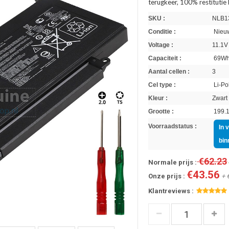
terugkeer, 100% restitutie
SKU :
NLB1
Conditie :
Nieuw
Voltage :
11.1V
Capaciteit :
69W
Aantal cellen :
3
Cel type :
Li-Po
Kleur :
Zwart
Grootte :
199.1
Voorraadstatus :
In 
bin
€62.23
Normale prijs :
€43.56
Onze prijs :
+ 
Klantreviews :