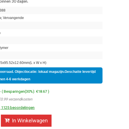
 binnen 30 dagen.
388
, Vervangende
h
lymer
5x95.52x12.60mm(L x W x H)
voorraad. Objectlocatie: lokaal magazijn.Geschatte levertijd
nen 4-6 werkdagen
- ( Besparingen(30%): €18.67 )
€0.99 verzendkosten
1125 beoordelingen
In Winkelwagen