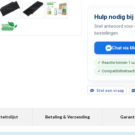
Hulp nodig bij
Snel antwoord voor c
bestellingen.
Chat via 
✓ Reactie binnen 1 u
✓ Compatibiliteitsad
Stel een vraag
teitslijst
Betaling & Verzending
Garant