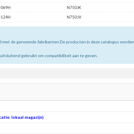
4069H
N750JK
4124H
N750JV
erd met de genoemde fabrikanten.De producten in deze catalogus worde
sluitend gebruikt om compatibiliteit aan te geven.
atie: lokaal magazijn)