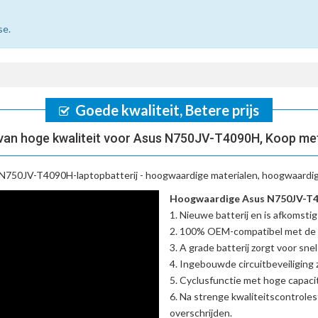
se.
Goede kwaliteit, Betere prijs
an hoge kwaliteit voor Asus N750JV-T4090H, Koop me
N750JV-T4090H-laptopbatterij
- hoogwaardige materialen, hoogwaardige
Hoogwaardige Asus N750JV-T40
Nieuwe batterij en is afkomstig
100% OEM-compatibel met de
A grade batterij zorgt voor sne
Ingebouwde circuitbeveiliging zo
Cyclusfunctie met hoge capacit
Na strenge kwaliteitscontrole
overschrijden.