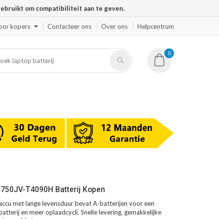
ruikt om compatibiliteit aan te geven.
oor kopers
Contacteer ons
Over ons
Helpcentrum
0
N750JV-T4090H Batterij Kopen
cu met lange levensduur bevat A-batterijen voor een
atterij en meer oplaadcycli. Snelle levering, gemakkelijke