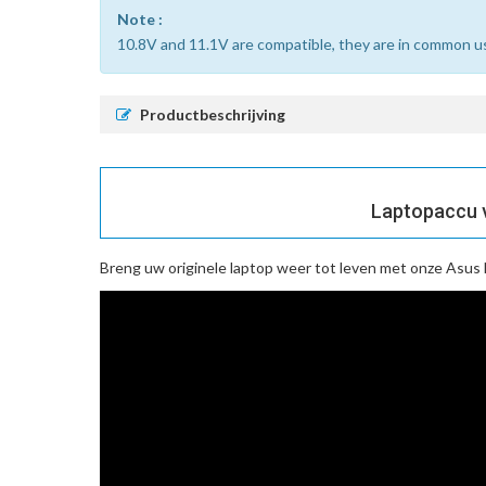
Note :
10.8V and 11.1V are compatible, they are in common u
Productbeschrijving
Laptopaccu v
Breng uw originele laptop weer tot leven met onze
Asus 