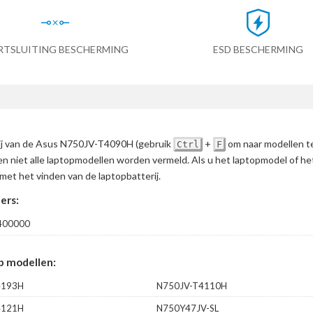
RTSLUITING BESCHERMING
ESD BESCHERMING
erij van de Asus N750JV-T4090H
(gebruik
+
om naar modellen t
Ctrl
F
en niet alle laptopmodellen worden vermeld. Als u het laptopmodel of h
met het vinden van de laptopbatterij.
ers:
400000
p modellen:
4193H
N750JV-T4110H
4121H
N750Y47JV-SL