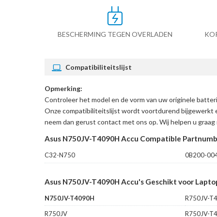
BESCHERMING TEGEN OVERLADEN
KO
Compatibiliteitslijst
Opmerking:
Controleer het model en de vorm van uw originele batt
Onze compatibiliteitslijst wordt voortdurend bijgewerkt 
neem dan gerust contact met ons op. Wij helpen u graag 
Asus N750JV-T4090H Accu Compatible Partnumb
C32-N750
0B200-00
Asus N750JV-T4090H Accu's Geschikt voor Lapto
N750JV-T4090H
R750JV-T
R750JV
R750JV-T