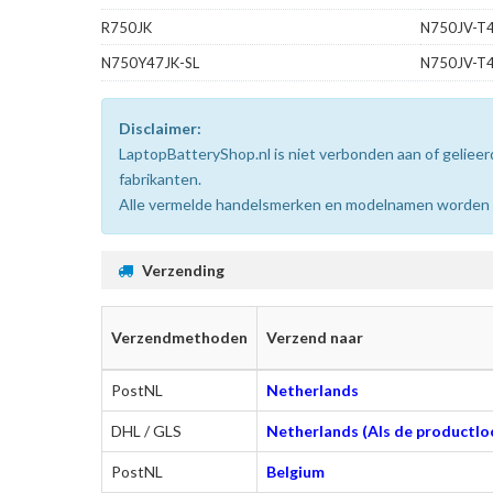
R750JK
N750JV-T
N750Y47JK-SL
N750JV-T
Disclaimer:
LaptopBatteryShop.nl is niet verbonden aan of gelie
fabrikanten.
Alle vermelde handelsmerken en modelnamen worden uit
Verzending
Verzendmethoden
Verzend naar
PostNL
Netherlands
DHL / GLS
Netherlands (Als de productloc
PostNL
Belgium