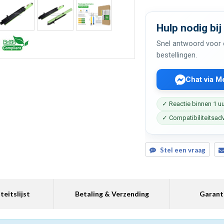
Hulp nodig bij
Snel antwoord voor c
bestellingen.
Chat via 
✓ Reactie binnen 1 u
✓ Compatibiliteitsad
Stel een vraag
teitslijst
Betaling & Verzending
Garant