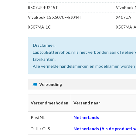
R507UF-EJ245T
VivoBook
VivoBook 15 X507UF-EJ044T
X407UA
X507MA-1C
X507MA-A
Disclaimer:
LaptopBatteryShop.nl is niet verbonden aan of gelie
fabrikanten.
Alle vermelde handelsmerken en modelnamen worden uit
Verzending
Verzendmethoden
Verzend naar
PostNL
Netherlands
DHL / GLS
Netherlands (Als de productloc