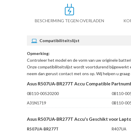
BESCHERMING TEGEN OVERLADEN
KO
Compatibiliteitslijst
Opmerking:
Controleer het model en de vorm van uw originele batt
Onze compatibiliteitslijst wordt voortdurend bijgewerkt 
neem dan gerust contact met ons op. Wij helpen u graag 
Asus R507UA-BR277T Accu Compatible Partnumb
0B110-00520200
0B110-00
A31N1719
0B110-00
Asus R507UA-BR277T Accu's Geschikt voor Lapto
R507UA-BR277T
R407UA