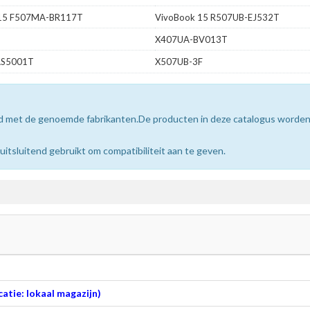
 15 F507MA-BR117T
VivoBook 15 R507UB-EJ532T
X407UA-BV013T
S5001T
X507UB-3F
erd met de genoemde fabrikanten.De producten in deze catalogus worde
sluitend gebruikt om compatibiliteit aan te geven.
atie: lokaal magazijn)