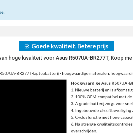
se.
Goede kwaliteit, Betere prijs
an hoge kwaliteit voor Asus R507UA-BR277T, Koop me
R507UA-BR277T-laptopbatterij
- hoogwaardige materialen, hoogwaardig
Hoogwaardige Asus R507UA-BR2
Nieuwe batterij en is afkomstig
100% OEM-compatibel met de
A grade batterij zorgt voor sne
Ingebouwde circuitbeveiliging zo
Cyclusfunctie met hoge capacit
Na strenge kwaliteitscontrole
overschrijden.