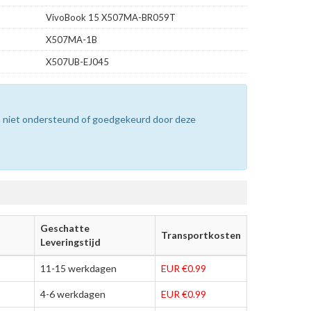
VivoBook 15 X507MA-BR059T
X507MA-1B
X507UB-EJ045
n niet ondersteund of goedgekeurd door deze
Geschatte
Transportkosten
Leveringstijd
11-15 werkdagen
EUR €0.99
4-6 werkdagen
EUR €0.99