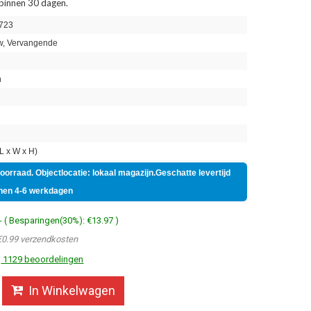
 binnen 30 dagen.
723
, Vervangende
h
n
 x W x H)
voorraad. Objectlocatie: lokaal magazijn.Geschatte levertijd
nen 4-6 werkdagen
- ( Besparingen(30%): €13.97 )
€0.99 verzendkosten
1129 beoordelingen
In Winkelwagen