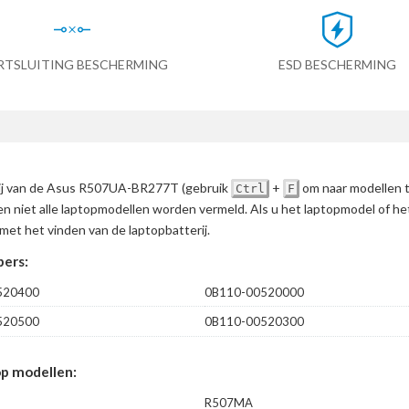
RTSLUITING BESCHERMING
ESD BESCHERMING
erij van de Asus R507UA-BR277T
(gebruik
+
om naar modellen 
Ctrl
F
en niet alle laptopmodellen worden vermeld. Als u het laptopmodel of h
met het vinden van de laptopbatterij.
ers:
520400
0B110-00520000
520500
0B110-00520300
p modellen:
R507MA