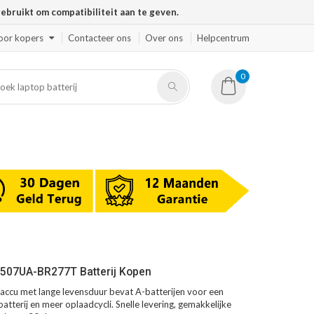
ruikt om compatibiliteit aan te geven.
oor kopers
Contacteer ons
Over ons
Helpcentrum
0
R507UA-BR277T Batterij Kopen
cu met lange levensduur bevat A-batterijen voor een
atterij en meer oplaadcycli. Snelle levering, gemakkelijke