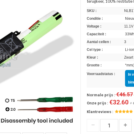
terugkeer, 100% restitutie
SKU :
NLB1
Conditie :
Nieuw
Voltage :
11.1V
Capaciteit :
33W
Aantal cellen :
3
Cel type :
Li-io
Kleur :
Zwart
Grootte :
*mm(L
Voorraadstatus :
In 
bin
€46.57
Normale prijs :
€32.60
Onze prijs :
+ 
Klantreviews :