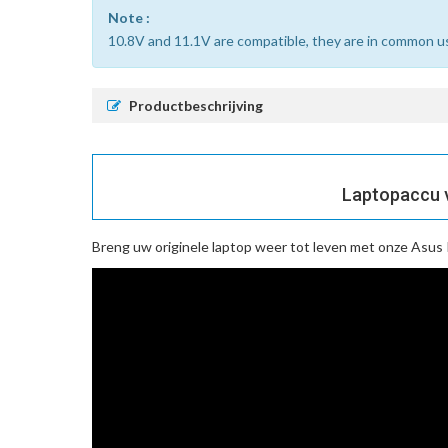
Note :
10.8V and 11.1V are compatible, they are in common u
Productbeschrijving
Laptopaccu v
Breng uw originele laptop weer tot leven met onze
Asus 