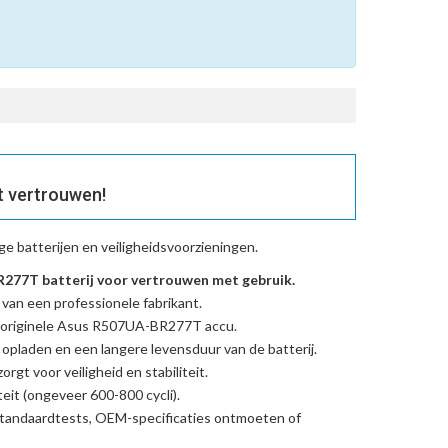
t vertrouwen!
e batterijen en veiligheidsvoorzieningen.
77T batterij voor vertrouwen met gebruik.
 van een professionele fabrikant.
originele Asus R507UA-BR277T accu
.
l opladen en een langere levensduur van de batterij.
rgt voor veiligheid en stabiliteit.
eit (ongeveer 600-800 cycli).
standaardtests, OEM-specificaties ontmoeten of