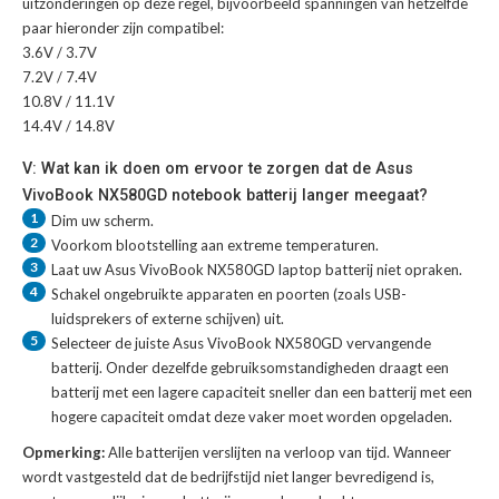
uitzonderingen op deze regel, bijvoorbeeld spanningen van hetzelfde
paar hieronder zijn compatibel:
3.6V / 3.7V
7.2V / 7.4V
10.8V / 11.1V
14.4V / 14.8V
V: Wat kan ik doen om ervoor te zorgen dat de Asus
VivoBook NX580GD notebook batterij langer meegaat?
1
Dim uw scherm.
2
Voorkom blootstelling aan extreme temperaturen.
3
Laat uw
Asus VivoBook NX580GD laptop batterij
niet opraken.
4
Schakel ongebruikte apparaten en poorten (zoals USB-
luidsprekers of externe schijven) uit.
5
Selecteer de juiste
Asus VivoBook NX580GD vervangende
batterij
. Onder dezelfde gebruiksomstandigheden draagt een
batterij met een lagere capaciteit sneller dan een batterij met een
hogere capaciteit omdat deze vaker moet worden opgeladen.
Opmerking:
Alle batterijen verslijten na verloop van tijd. Wanneer
wordt vastgesteld dat de bedrijfstijd niet langer bevredigend is,