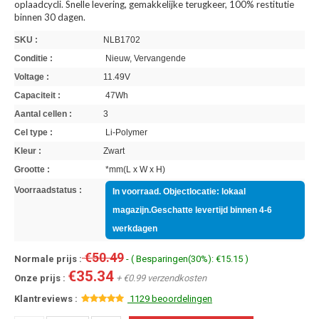
oplaadcycli. Snelle levering, gemakkelijke terugkeer, 100% restitutie
binnen 30 dagen.
SKU :
NLB1702
Conditie :
Nieuw, Vervangende
Voltage :
11.49V
Capaciteit :
47Wh
Aantal cellen :
3
Cel type :
Li-Polymer
Kleur :
Zwart
Grootte :
*mm(L x W x H)
Voorraadstatus :
In voorraad. Objectlocatie: lokaal
magazijn.Geschatte levertijd binnen 4-6
werkdagen
€50.49
Normale prijs :
- ( Besparingen(30%): €15.15 )
€35.34
Onze prijs :
+ €0.99 verzendkosten
Klantreviews :
1129 beoordelingen