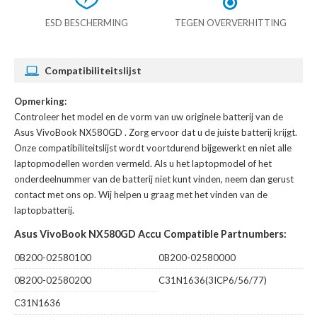
ESD BESCHERMING
TEGEN OVERVERHITTING
Compatibiliteitslijst
Opmerking:
Controleer het model en de vorm van uw originele batterij van de
Asus VivoBook NX580GD
. Zorg ervoor dat u de juiste batterij krijgt.
Onze compatibiliteitslijst wordt voortdurend bijgewerkt en niet alle
laptopmodellen worden vermeld. Als u het laptopmodel of het
onderdeelnummer van de batterij niet kunt vinden, neem dan gerust
contact met ons op. Wij helpen u graag met het vinden van de
laptopbatterij.
Asus VivoBook NX580GD Accu Compatible Partnumbers:
0B200-02580100
0B200-02580000
0B200-02580200
C31N1636(3ICP6/56/77)
C31N1636