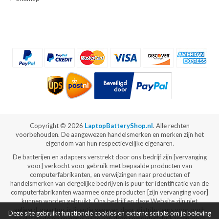
Copyright ©
2026
LaptopBatteryShop.nl
. Alle rechten
voorbehouden. De aangewezen handelsmerken en merken zijn het
eigendom van hun respectievelijke eigenaren.
De batterijen en adapters verstrekt door ons bedrijf zijn [vervanging
voor] verkocht voor gebruik met bepaalde producten van
computerfabrikanten, en verwijzingen naar producten of
handelsmerken van dergelijke bedrijven is puur ter identificatie van de
computerfabrikanten waarmee onze producten [zijn vervanging voor]
kunnen worden gebruikt. Ons bedrijf en deze Website zijn niet
gelieerd, waartoe, in licentie gegeven door, distributeurs voor, noch
Deze site gebruikt functionele cookies en externe scripts om je beleving
gerelateerde op enigerlei wijze aan deze computerfabrikanten, noch