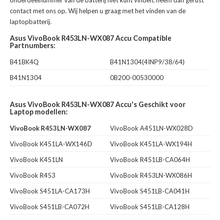
onderdeelnummer van de batterij niet kunt vinden, neem dan gerust
contact met ons op. Wij helpen u graag met het vinden van de
laptopbatterij.
Asus VivoBook R453LN-WX087 Accu Compatible
Partnumbers:
B41BK4Q
B41N1304(4INP9/38/64)
B41N1304
0B200-00530000
Asus VivoBook R453LN-WX087 Accu's Geschikt voor
Laptop modellen:
VivoBook R453LN-WX087
VivoBook A451LN-WX028D
VivoBook K451LA-WX146D
VivoBook K451LA-WX194H
VivoBook K451LN
VivoBook R451LB-CA064H
VivoBook R453
VivoBook R453LN-WX086H
VivoBook S451LA-CA173H
VivoBook S451LB-CA041H
VivoBook S451LB-CA072H
VivoBook S451LB-CA128H