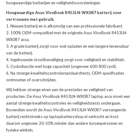
hoogwaardige batterijen en veiligheidsvoorzieningen.
Hoogwaardige Asus VivoBook R453LN-WX087 batterij voor
vertrouwen met gebruik.
Nieuwe batterij en is afkomstig van een professionele fabrikant.
100% OEM-compatibel met de
originele Asus VivoBook R453LN-
WX087 accu
.
A grade batterij zorgt voor snel opladen en een langere levensduur
van de batterij.
Ingebouwde circuitbeveiliging zorgt voor veiligheid en stabiliteit.
Cyclusfunctie met hoge capaciteit (ongeveer 600-800 cycli).
Na strenge kwaliteitscontrolestandaardtests, OEM-specificaties
ontmoeten of overschrijden.
Wij hebben strenge eisen aan de prestaties en veiligheid van
producten. De
Asus VivoBook R453LN-WX087 laptop accu
moet een
aantal strenge kwaliteitscontroles en veiligheidstests ondergaan.
Bovendien wordt de
Asus VivoBook R453LN-WX087-vervangende
batterij
rechtstreeks op laptopbatteryshop.nl verkocht en kost
daarom ongeveer 20-50% minder dan andere tussenpersonen en
fysieke winkels.