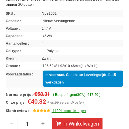
binnen 30 dagen.
SKU :
NLB1661
Conditie :
Nieuw, Vervangende
Voltage :
14.4V
Capaciteit :
46Wh
Aantal cellen :
4
Cel type :
Li-Polymer
Kleur :
Zwart
Grootte :
196.52x81.92x10.46mm(L x W x H)
Voorraadstatus :
In voorraad. Geschatte Leveringstijd: 11-15
werkdagen
€58.31
Normale prijs :
- ( Besparingen(30%): €17.49 )
€40.82
Onze prijs :
+ €0.99 verzendkosten
Klantreviews :
1129 beoordelingen
In Winkelwagen