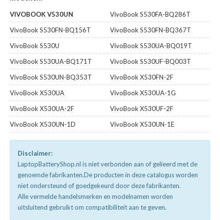
VIVOBOOK V530UN
VivoBook S530FA-BQ286T
VivoBook S530FN-BQ156T
VivoBook S530FN-BQ367T
VivoBook S530U
VivoBook S530UA-BQ019T
VivoBook S530UA-BQ171T
VivoBook S530UF-BQ003T
VivoBook S530UN-BQ353T
VivoBook X530FN-2F
VivoBook X530UA
VivoBook X530UA-1G
VivoBook X530UA-2F
VivoBook X530UF-2F
VivoBook X530UN-1D
VivoBook X530UN-1E
Disclaimer:
LaptopBatteryShop.nl is niet verbonden aan of gelieerd met de
genoemde fabrikanten.De producten in deze catalogus worden
niet ondersteund of goedgekeurd door deze fabrikanten.
Alle vermelde handelsmerken en modelnamen worden
uitsluitend gebruikt om compatibiliteit aan te geven.