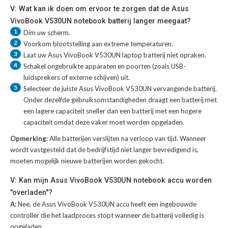
V: Wat kan ik doen om ervoor te zorgen dat de Asus
VivoBook V530UN notebook batterij langer meegaat?
1
Dim uw scherm.
2
Voorkom blootstelling aan extreme temperaturen.
3
Laat uw
Asus VivoBook V530UN laptop batterij
niet opraken.
4
Schakel ongebruikte apparaten en poorten (zoals USB-
luidsprekers of externe schijven) uit.
5
Selecteer de juiste
Asus VivoBook V530UN vervangende batterij
.
Onder dezelfde gebruiksomstandigheden draagt een batterij met
een lagere capaciteit sneller dan een batterij met een hogere
capaciteit omdat deze vaker moet worden opgeladen.
Opmerking:
Alle batterijen verslijten na verloop van tijd. Wanneer
wordt vastgesteld dat de bedrijfstijd niet langer bevredigend is,
moeten mogelijk nieuwe batterijen worden gekocht.
V: Kan mijn Asus VivoBook V530UN notebook accu worden
"overladen"?
A:
Nee, de Asus VivoBook V530UN accu heeft een ingebouwde
controller die het laadproces stopt wanneer de batterij volledig is
opgeladen.