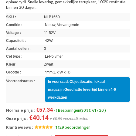
oplaadcycli. Snelle levering, gemakkelijke terugkeer, 100% restitutie
binnen 30 dagen.
SKU :
NLB1660
Conditie :
Nieuw, Vervangende
Voltage :
11.52V
Capaciteit :
42Wh
Aantal cellen :
3
Cel type :
Li-Polymer
Kleur :
Zwart
Grootte :
*mm(L x W x H)
Voorraadstatus :
In voorraad. Objectlocatie: lokaal
magazijn.Geschatte levertijd binnen 4-6
werkdagen
€57.34
Normale prijs :
- ( Besparingen(30%): €17.20 )
€40.14
Onze prijs :
+ €0.99 verzendkosten
Klantreviews :
1129 beoordelingen