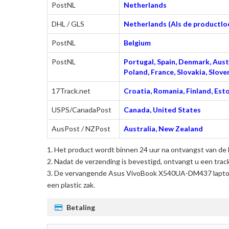
PostNL
Netherlands
DHL / GLS
Netherlands (Als de productloc
PostNL
Belgium
PostNL
Portugal, Spain, Denmark, Austr
Poland, France, Slovakia, Slo
17Track.net
Croatia, Romania, Finland, Esto
USPS/CanadaPost
Canada, United States
AusPost / NZPost
Australia, New Zealand
Het product wordt binnen 24 uur na ontvangst van de 
Nadat de verzending is bevestigd, ontvangt u een trac
De
vervangende Asus VivoBook X540UA-DM437 laptop
een plastic zak.
Betaling