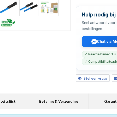
Hulp nodig bij
Snel antwoord voor c
bestellingen.
Chat via 
✓ Reactie binnen 1 u
✓ Compatibiliteitsad
Stel een vraag
teitslijst
Betaling & Verzending
Garant