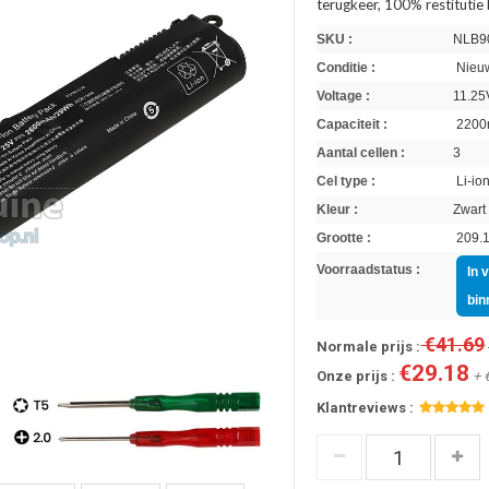
terugkeer, 100% restitutie
SKU :
NLB9
Conditie :
Nieuw
Voltage :
11.25
Capaciteit :
2200
Aantal cellen :
3
Cel type :
Li-io
Kleur :
Zwart
Grootte :
209.1
Voorraadstatus :
In 
bin
€41.69
Normale prijs :
€29.18
Onze prijs :
+ 
Klantreviews :