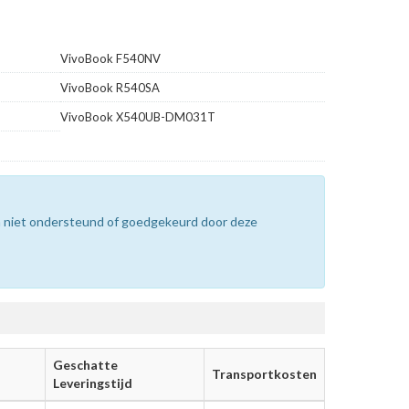
VivoBook F540NV
VivoBook R540SA
VivoBook X540UB-DM031T
n niet ondersteund of goedgekeurd door deze
Geschatte
Transportkosten
Leveringstijd