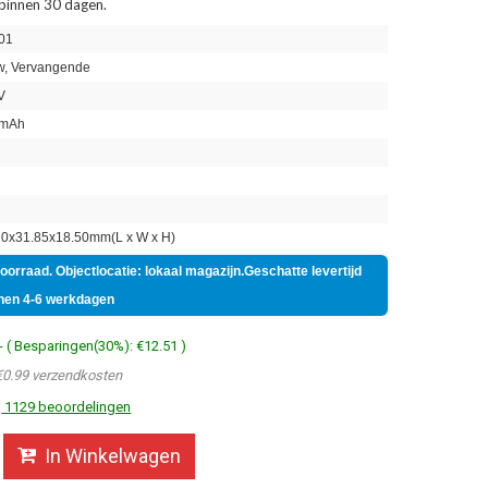
 binnen 30 dagen.
01
, Vervangende
V
mAh
n
0x31.85x18.50mm(L x W x H)
voorraad. Objectlocatie: lokaal magazijn.Geschatte levertijd
nen 4-6 werkdagen
- ( Besparingen(30%): €12.51 )
€0.99 verzendkosten
1129 beoordelingen
In Winkelwagen