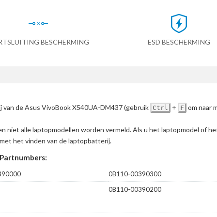
RTSLUITING BESCHERMING
ESD BESCHERMING
terij van de Asus VivoBook X540UA-DM437
(gebruik
+
om naar m
Ctrl
F
en niet alle laptopmodellen worden vermeld. Als u het laptopmodel of h
met het vinden van de laptopbatterij.
Partnumbers:
390000
0B110-00390300
0B110-00390200