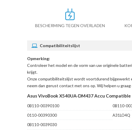
BESCHERMING TEGEN OVERLADEN
KO
Compatibiliteitslijst
Opmerking:
Controleer het model en de vorm van uw originele bat
krijgt.
Onze compatibiliteitslijst wordt voortdurend bijgewerkt 
neem dan gerust contact met ons op. Wij helpen u graag 
Asus VivoBook X540UA-DM437 Accu Compatible 
0B110-00390100
0B110-00
0110-00390300
A31LO4Q
0B110-0039030