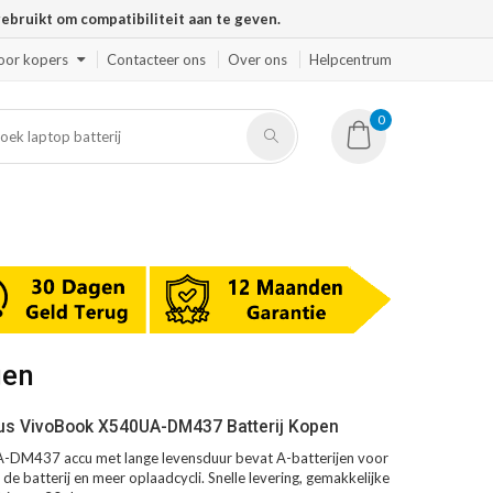
ruikt om compatibiliteit aan te geven.
oor kopers
Contacteer ons
Over ons
Helpcentrum
0
gen
us VivoBook X540UA-DM437 Batterij Kopen
DM437 accu met lange levensduur bevat A-batterijen voor
de batterij en meer oplaadcycli. Snelle levering, gemakkelijke