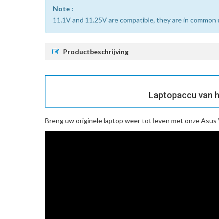
Note :
11.1V and 11.25V are compatible, they are in common 
Productbeschrijving
Laptopaccu van h
Breng uw originele laptop weer tot leven met onze
Asus 