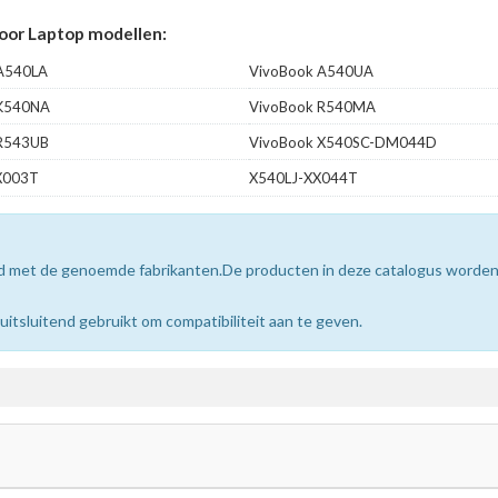
or Laptop modellen:
A540LA
VivoBook A540UA
 K540NA
VivoBook R540MA
R543UB
VivoBook X540SC-DM044D
X003T
X540LJ-XX044T
erd met de genoemde fabrikanten.De producten in deze catalogus worde
sluitend gebruikt om compatibiliteit aan te geven.