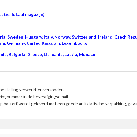
atie: lokaal magazijn)
ia, Sweden, Hungary, Italy, Norway, Switzerland, Ireland, Czech Repu
venia, Germany, United Kingdom, Luxembourg
nia, Bulgaria, Greece, Lithuania, Latvia, Monaco
bestelling verwerkt en verzonden.
kingnummer in de bevestigingsemail.
 batterij
wordt geleverd met een goede antistatische verpakking, gevul