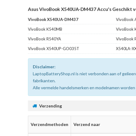
Asus VivoBook X540UA-DM437 Accu's Geschikt vo
VivoBook X540UA-DM437
VivoBook 
VivoBook K540MB
VivoBook
VivoBook R540YA
VivoBook 
VivoBook X540UP-GO035T
X540LA-X
Disclaimer:
LaptopBatteryShop.nl is niet verbonden aan of gelie
fabrikanten.
Alle vermelde handelsmerken en modelnamen worden uit
Verzending
Verzendmethoden
Verzend naar