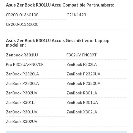
Asus ZenBook R301UJ Accu Compatible Partnumbers:
0B200-01360100
C21N1423
0B200-01360000
Asus ZenBook R301UJ Accu's Geschikt voor Laptop
modellen:
Zenbook R301UJ
F302UV-FN039T
Pro P302UA-FN070R
ZenBook F302LA
ZenBook P2320LA
ZenBook P2320UA
ZenBook P2330LA
ZenBook P2330UA
ZenBook P302UV
ZenBook R301LA
ZenBook R301LJ
ZenBook R301UA
ZenBook R301UV
ZenBook X302LA
ZenBook X302UV