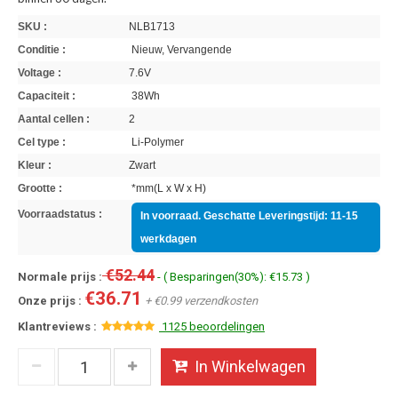
SKU :
NLB1713
Conditie :
Nieuw, Vervangende
Voltage :
7.6V
Capaciteit :
38Wh
Aantal cellen :
2
Cel type :
Li-Polymer
Kleur :
Zwart
Grootte :
*mm(L x W x H)
Voorraadstatus :
In voorraad. Geschatte Leveringstijd: 11-15
werkdagen
€52.44
Normale prijs :
- ( Besparingen(30%): €15.73 )
€36.71
Onze prijs :
+ €0.99 verzendkosten
Klantreviews :
1125 beoordelingen
In Winkelwagen