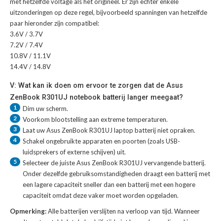
met hetzelfde voltage als het origineel. Er zijn echter enkele
uitzonderingen op deze regel, bijvoorbeeld spanningen van hetzelfde
paar hieronder zijn compatibel:
3.6V / 3.7V
7.2V / 7.4V
10.8V / 11.1V
14.4V / 14.8V
V: Wat kan ik doen om ervoor te zorgen dat de Asus
ZenBook R301UJ notebook batterij langer meegaat?
1
Dim uw scherm.
2
Voorkom blootstelling aan extreme temperaturen.
3
Laat uw
Asus ZenBook R301UJ laptop batterij
niet opraken.
4
Schakel ongebruikte apparaten en poorten (zoals USB-
luidsprekers of externe schijven) uit.
5
Selecteer de juiste
Asus ZenBook R301UJ vervangende batterij
.
Onder dezelfde gebruiksomstandigheden draagt een batterij met
een lagere capaciteit sneller dan een batterij met een hogere
capaciteit omdat deze vaker moet worden opgeladen.
Opmerking:
Alle batterijen verslijten na verloop van tijd. Wanneer