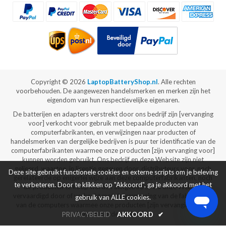
Copyright ©
2026
LaptopBatteryShop.nl
. Alle rechten
voorbehouden. De aangewezen handelsmerken en merken zijn het
eigendom van hun respectievelijke eigenaren.
De batterijen en adapters verstrekt door ons bedrijf zijn [vervanging
voor] verkocht voor gebruik met bepaalde producten van
computerfabrikanten, en verwijzingen naar producten of
handelsmerken van dergelijke bedrijven is puur ter identificatie van de
computerfabrikanten waarmee onze producten [zijn vervanging voor]
kunnen worden gebruikt. Ons bedrijf en deze Website zijn niet
gelieerd, waartoe, in licentie gegeven door, distributeurs voor, noch
Deze site gebruikt functionele cookies en externe scripts om je beleving
gerelateerde op enigerlei wijze aan deze computerfabrikanten, noch
te verbeteren. Door te klikken op "Akkoord", ga je akkoord met het
de producten te koop worden aangeboden via onze Website
vervaardigd door of verkocht met de vergunning van de fabrikanten
gebruik van ALLE cookies.
van de computers waarmee onze producten [zijn vervanging voor]
kunnen worden gebruikt.
PRIVACYBELEID
AKKOORD
✔