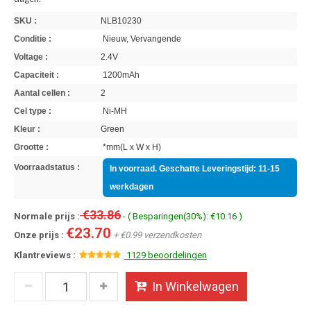
SKU :
NLB10230
Conditie :
Nieuw, Vervangende
Voltage :
2.4V
Capaciteit :
1200mAh
Aantal cellen :
2
Cel type :
Ni-MH
Kleur :
Green
Grootte :
*mm(L x W x H)
Voorraadstatus :
In voorraad. Geschatte Leveringstijd: 11-15
werkdagen
€33.86
Normale prijs :
- ( Besparingen(30%): €10.16 )
€23.70
Onze prijs :
+ €0.99 verzendkosten
Klantreviews :
1129 beoordelingen
In Winkelwagen