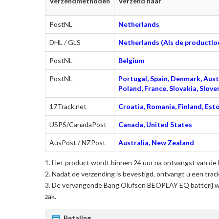
Verzendmethoden
Verzend naar
PostNL
Netherlands
DHL / GLS
Netherlands (Als de productloc
PostNL
Belgium
PostNL
Portugal, Spain, Denmark, Austr
Poland, France, Slovakia, Slo
17Track.net
Croatia, Romania, Finland, Esto
USPS/CanadaPost
Canada, United States
AusPost / NZPost
Australia, New Zealand
Het product wordt binnen 24 uur na ontvangst van de 
Nadat de verzending is bevestigd, ontvangt u een trac
De
vervangende Bang Olufsen BEOPLAY EQ batterij
w
zak.
Betaling