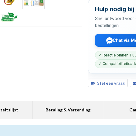
Hulp nodig bij
Snel antwoord voor c
bestellingen.
Chat via 
✓ Reactie binnen 1 u
✓ Compatibiliteitsad
Stel een vraag
teitslijst
Betaling & Verzending
Gar