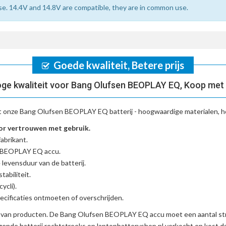
se. 14.4V and 14.8V are compatible, they are in common use.
Goede kwaliteit, Betere prijs
ge kwaliteit voor Bang Olufsen BEOPLAY EQ, Koop met
t onze
Bang Olufsen BEOPLAY EQ batterij
- hoogwaardige materialen, h
r vertrouwen met gebruik.
abrikant.
n BEOPLAY EQ accu
.
 levensduur van de batterij.
tabiliteit.
ycli).
cificaties ontmoeten of overschrijden.
d van producten. De
Bang Olufsen BEOPLAY EQ accu
moet een aantal st
ende batterij
rechtstreeks op laptopbatteryshop.nl verkocht en kost 