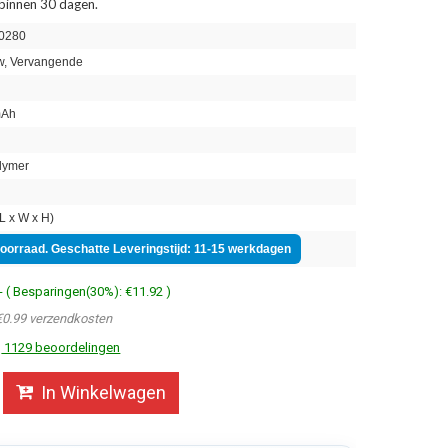
 binnen 30 dagen.
0280
, Vervangende
mAh
lymer
 x W x H)
voorraad. Geschatte Leveringstijd: 11-15 werkdagen
- ( Besparingen(30%): €11.92 )
€0.99 verzendkosten
1129 beoordelingen
In Winkelwagen