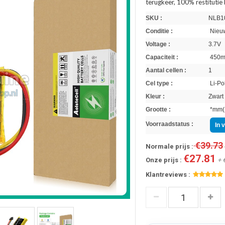
terugkeer, 100% restitutie
SKU :
NLB1
Conditie :
Nieuw
Voltage :
3.7V
Capaciteit :
450
Aantal cellen :
1
Cel type :
Li-Po
Kleur :
Zwart
Grootte :
*mm(L
Voorraadstatus :
In 
€39.73
Normale prijs :
€27.81
Onze prijs :
+ 
Klantreviews :