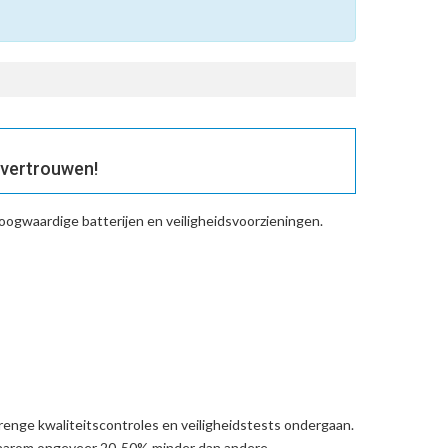
 vertrouwen!
oogwaardige batterijen en veiligheidsvoorzieningen.
renge kwaliteitscontroles en veiligheidstests ondergaan.
daarom ongeveer 20-50% minder dan andere