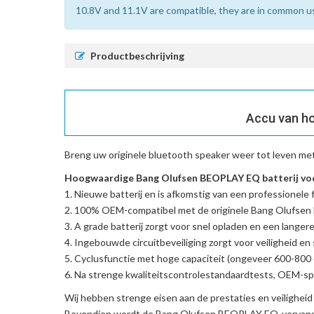
10.8V and 11.1V are compatible, they are in common u
Productbeschrijving
Accu van ho
Breng uw originele bluetooth speaker weer tot leven me
Hoogwaardige Bang Olufsen BEOPLAY EQ batterij voo
Nieuwe batterij en is afkomstig van een professionele f
100% OEM-compatibel met de
originele Bang Olufse
A grade batterij zorgt voor snel opladen en een langere
Ingebouwde circuitbeveiliging zorgt voor veiligheid en s
Cyclusfunctie met hoge capaciteit (ongeveer 600-800 c
Na strenge kwaliteitscontrolestandaardtests, OEM-spe
Wij hebben strenge eisen aan de prestaties en veilighei
Bovendien wordt de
Bang Olufsen BEOPLAY EQ-vervang