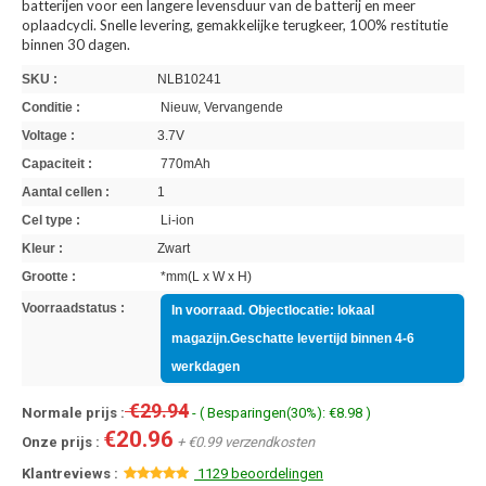
batterijen voor een langere levensduur van de batterij en meer
oplaadcycli. Snelle levering, gemakkelijke terugkeer, 100% restitutie
binnen 30 dagen.
SKU :
NLB10241
Conditie :
Nieuw, Vervangende
Voltage :
3.7V
Capaciteit :
770mAh
Aantal cellen :
1
Cel type :
Li-ion
Kleur :
Zwart
Grootte :
*mm(L x W x H)
Voorraadstatus :
In voorraad. Objectlocatie: lokaal
magazijn.Geschatte levertijd binnen 4-6
werkdagen
€29.94
Normale prijs :
- ( Besparingen(30%): €8.98 )
€20.96
Onze prijs :
+ €0.99 verzendkosten
Klantreviews :
1129 beoordelingen