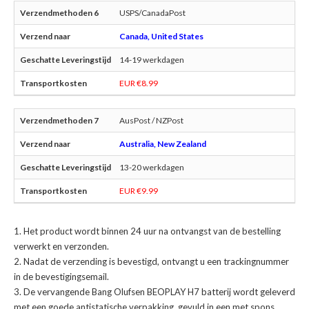
USPS/CanadaPost
Canada, United States
14-19 werkdagen
EUR €8.99
AusPost / NZPost
Australia, New Zealand
13-20 werkdagen
EUR €9.99
Het product wordt binnen 24 uur na ontvangst van de bestelling
verwerkt en verzonden.
Nadat de verzending is bevestigd, ontvangt u een trackingnummer
in de bevestigingsemail.
De
vervangende Bang Olufsen BEOPLAY H7 batterij
wordt geleverd
met een goede antistatische verpakking, gevuld in een met spons