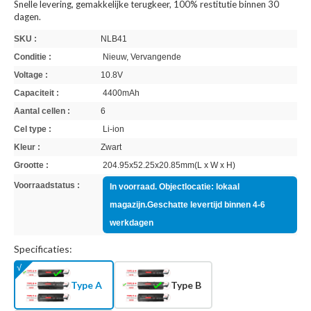
Snelle levering, gemakkelijke terugkeer, 100% restitutie binnen 30
dagen.
SKU :
NLB41
Conditie :
Nieuw, Vervangende
Voltage :
10.8V
Capaciteit :
4400mAh
Aantal cellen :
6
Cel type :
Li-ion
Kleur :
Zwart
Grootte :
204.95x52.25x20.85mm(L x W x H)
Voorraadstatus :
In voorraad. Objectlocatie: lokaal
magazijn.Geschatte levertijd binnen 4-6
werkdagen
Specificaties:
Type A
Type B