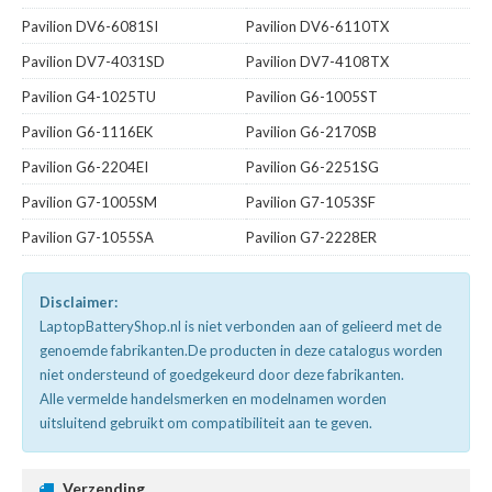
Pavilion DV6-6081SI
Pavilion DV6-6110TX
Pavilion DV7-4031SD
Pavilion DV7-4108TX
Pavilion G4-1025TU
Pavilion G6-1005ST
Pavilion G6-1116EK
Pavilion G6-2170SB
Pavilion G6-2204EI
Pavilion G6-2251SG
Pavilion G7-1005SM
Pavilion G7-1053SF
Pavilion G7-1055SA
Pavilion G7-2228ER
Disclaimer:
LaptopBatteryShop.nl is niet verbonden aan of gelieerd met de
genoemde fabrikanten.De producten in deze catalogus worden
niet ondersteund of goedgekeurd door deze fabrikanten.
Alle vermelde handelsmerken en modelnamen worden
uitsluitend gebruikt om compatibiliteit aan te geven.
Verzending