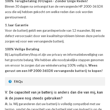
100% Terugbetaling 30 Dagen - Zonder Enige Reden!
Binnen 30 dagen na ontvangst kan de
vervangende HP 2000-365DX
accu
die wij hebben gekocht om welke reden dan ook worden
geretourneerd.
1 Jaar Garantie
Voor de
batterij
geldt een garantieperiode van 12 maanden. Bij een
defect veroorzaakt door een kwaliteitsprobleem binnen deze periode
zorgen wij voor een vervangende batterij.
100% Veilige Betaling
Bij LaptopBatteryShop.nl zijn uw privacy en informatiebeveiliging van
het grootste belang. We hebben alle noodzakelijke stappen genomen
om ervoor te zorgen dat uw winkelervaring 100% veilig is.
Wees
gerust om een HP 2000-365DX vervangende batterij te kopen!
FAQs
V: De capaciteit van je batterij is anders dan die van mij, kan
ik de jouwe nog steeds gebruiken?
A:
Ja. Wij garanderen dat uw batterij is volledig compatibel met uw
laptop, omdat de capaciteit van de batterij niet van invloed is op de