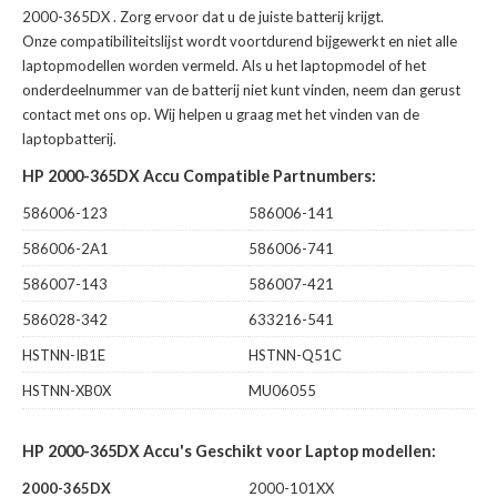
2000-365DX
. Zorg ervoor dat u de juiste batterij krijgt.
Onze compatibiliteitslijst wordt voortdurend bijgewerkt en niet alle
laptopmodellen worden vermeld. Als u het laptopmodel of het
onderdeelnummer van de batterij niet kunt vinden, neem dan gerust
contact met ons op. Wij helpen u graag met het vinden van de
laptopbatterij.
HP 2000-365DX Accu Compatible Partnumbers:
586006-123
586006-141
586006-2A1
586006-741
586007-143
586007-421
586028-342
633216-541
HSTNN-IB1E
HSTNN-Q51C
HSTNN-XB0X
MU06055
HP 2000-365DX Accu's Geschikt voor Laptop modellen:
2000-365DX
2000-101XX