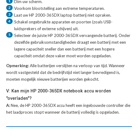
1
Dim uw scherm.
2
Voorkom blootstelling aan extreme temperaturen.
3
Laat uw
HP 2000-365DX laptop batterij
niet opraken.
4
Schakel ongebruikte apparaten en poorten (zoals USB-
luidsprekers of externe schijven) uit.
5
Selecteer de juiste
HP 2000-365DX vervangende batterij
. Onder
dezelfde gebruiksomstandigheden draagt een batterij met een
lagere capaciteit sneller dan een batterij met een hogere
capaciteit omdat deze vaker moet worden opgeladen.
Opmerking:
Alle batterijen verslijten na verloop van tijd. Wanneer
wordt vastgesteld dat de bedrijfstijd niet langer bevredigend is,
moeten mogelijk nieuwe batterijen worden gekocht.
V: Kan mijn HP 2000-365DX notebook accu worden
"overladen"?
A:
Nee, de HP 2000-365DX accu heeft een ingebouwde controller die
het laadproces stopt wanneer de batterij volledig is opgeladen.