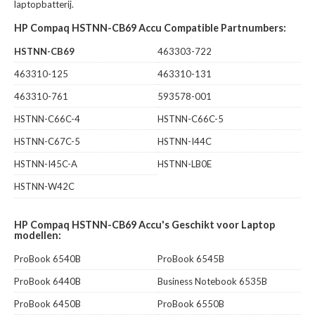
laptopbatterij.
HP Compaq HSTNN-CB69 Accu Compatible Partnumbers:
HSTNN-CB69
463303-722
463310-125
463310-131
463310-761
593578-001
HSTNN-C66C-4
HSTNN-C66C-5
HSTNN-C67C-5
HSTNN-I44C
HSTNN-I45C-A
HSTNN-LB0E
HSTNN-W42C
HP Compaq HSTNN-CB69 Accu's Geschikt voor Laptop
modellen:
ProBook 6540B
ProBook 6545B
ProBook 6440B
Business Notebook 6535B
ProBook 6450B
ProBook 6550B