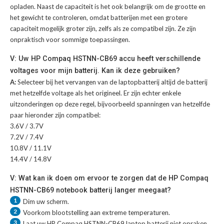
opladen. Naast de capaciteit is het ook belangrijk om de grootte en
het gewicht te controleren, omdat batterijen met een grotere
capaciteit mogelijk groter zijn, zelfs als ze compatibel zijn. Ze zijn
onpraktisch voor sommige toepassingen.
V: Uw HP Compaq HSTNN-CB69 accu heeft verschillende
voltages voor mijn batterij. Kan ik deze gebruiken?
A:
Selecteer bij het vervangen van de laptopbatterij altijd de batterij
met hetzelfde voltage als het origineel. Er zijn echter enkele
uitzonderingen op deze regel, bijvoorbeeld spanningen van hetzelfde
paar hieronder zijn compatibel:
3.6V / 3.7V
7.2V / 7.4V
10.8V / 11.1V
14.4V / 14.8V
V: Wat kan ik doen om ervoor te zorgen dat de HP Compaq
HSTNN-CB69 notebook batterij langer meegaat?
1
Dim uw scherm.
2
Voorkom blootstelling aan extreme temperaturen.
3
Laat uw
HP Compaq HSTNN-CB69 laptop batterij
niet opraken.