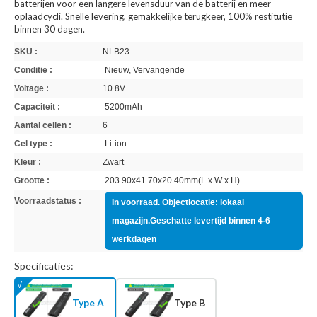
batterijen voor een langere levensduur van de batterij en meer
oplaadcycli. Snelle levering, gemakkelijke terugkeer, 100% restitutie
binnen 30 dagen.
SKU :
NLB23
Conditie :
Nieuw, Vervangende
Voltage :
10.8V
Capaciteit :
5200mAh
Aantal cellen :
6
Cel type :
Li-ion
Kleur :
Zwart
Grootte :
203.90x41.70x20.40mm(L x W x H)
Voorraadstatus :
In voorraad. Objectlocatie: lokaal
magazijn.Geschatte levertijd binnen 4-6
werkdagen
Specificaties:
Type A
Type B