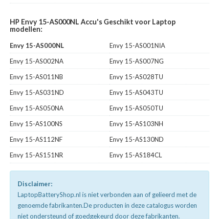
HP Envy 15-AS000NL Accu's Geschikt voor Laptop
modellen:
Envy 15-AS000NL
Envy 15-AS001NIA
Envy 15-AS002NA
Envy 15-AS007NG
Envy 15-AS011NB
Envy 15-AS028TU
Envy 15-AS031ND
Envy 15-AS043TU
Envy 15-AS050NA
Envy 15-AS050TU
Envy 15-AS100NS
Envy 15-AS103NH
Envy 15-AS112NF
Envy 15-AS130ND
Envy 15-AS151NR
Envy 15-AS184CL
Disclaimer:
LaptopBatteryShop.nl is niet verbonden aan of gelieerd met de
genoemde fabrikanten.De producten in deze catalogus worden
niet ondersteund of goedgekeurd door deze fabrikanten.