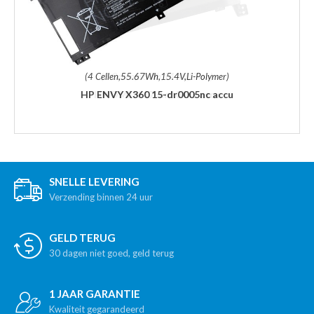
(4 Cellen,55.67Wh,15.4V,Li-Polymer)
HP ENVY X360 15-dr0005nc accu
SNELLE LEVERING
Verzending binnen 24 uur
GELD TERUG
30 dagen niet goed, geld terug
1 JAAR GARANTIE
Kwaliteit gegarandeerd