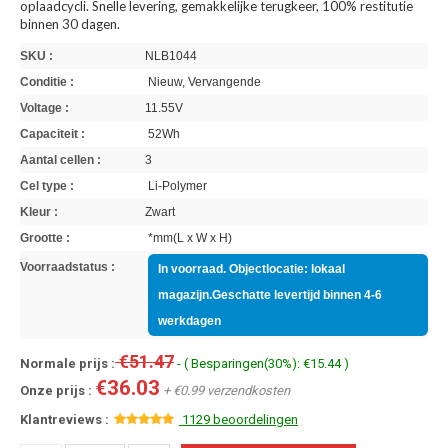
oplaadcycli. Snelle levering, gemakkelijke terugkeer, 100% restitutie
binnen 30 dagen.
SKU :
NLB1044
Conditie :
Nieuw, Vervangende
Voltage :
11.55V
Capaciteit :
52Wh
Aantal cellen :
3
Cel type :
Li-Polymer
Kleur :
Zwart
Grootte :
*mm(L x W x H)
Voorraadstatus :
In voorraad. Objectlocatie: lokaal
magazijn.Geschatte levertijd binnen 4-6
werkdagen
€51.47
Normale prijs :
- ( Besparingen(30%): €15.44 )
€36.03
Onze prijs :
+ €0.99 verzendkosten
Klantreviews :
1129 beoordelingen