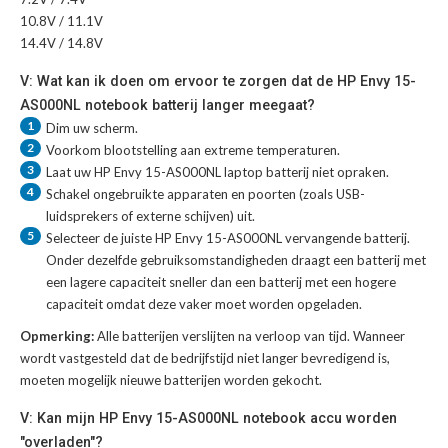
10.8V / 11.1V
14.4V / 14.8V
V: Wat kan ik doen om ervoor te zorgen dat de HP Envy 15-
AS000NL notebook batterij langer meegaat?
1
Dim uw scherm.
2
Voorkom blootstelling aan extreme temperaturen.
3
Laat uw
HP Envy 15-AS000NL laptop batterij
niet opraken.
4
Schakel ongebruikte apparaten en poorten (zoals USB-
luidsprekers of externe schijven) uit.
5
Selecteer de juiste
HP Envy 15-AS000NL vervangende batterij
.
Onder dezelfde gebruiksomstandigheden draagt een batterij met
een lagere capaciteit sneller dan een batterij met een hogere
capaciteit omdat deze vaker moet worden opgeladen.
Opmerking:
Alle batterijen verslijten na verloop van tijd. Wanneer
wordt vastgesteld dat de bedrijfstijd niet langer bevredigend is,
moeten mogelijk nieuwe batterijen worden gekocht.
V: Kan mijn HP Envy 15-AS000NL notebook accu worden
"overladen"?