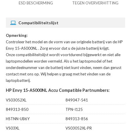
ESD BESCHERMING
TEGEN OVERVERHITTING
Compatibiliteitslijst
Opmerking:
Controleer het model en de vorm van uw originele batterij van de HP
Envy 15-AS000NL
. Zorg ervoor dat u de juiste batterij krijgt.
Onze compatibiliteitslijst wordt voortdurend bijgewerkt en niet alle
laptopmodellen worden vermeld. Als u het laptopmodel of het
onderdeelnummer van de batterij niet kunt vinden, neem dan gerust
contact met ons op. Wij helpen u graag met het vinden van de
laptopbatterij.
HP Envy 15-AS000NL Accu Compatible Partnumbers:
VS03052XL
849047-541
849313-850
TPN-I125
HSTNN-UB6Y
849313-856
VS03XL
VS03052XL-PR