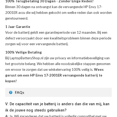
100% Terugbetaling 30 Dagen - Zonder Enige Reden!
Binnen 30 dagen na ontvangst kan de
vervangende HP Envy 17-
2001ER accu
die wij hebben gekocht om welke reden dan ook worden
geretourneerd.
1 Jaar Garantie
Voor de
batterij
geldt een garantieperiode van 12 maanden. Bij een
defect veroorzaakt door een kwaliteitsprobleem binnen deze periode
zorgen wij voor een vervangende batterij.
100% Veilige Betaling
Bij LaptopBatteryShop.nl zijn uw privacy en informatiebeveiliging van
het grootste belang. We hebben alle noodzakelijke stappen genomen
om ervoor te zorgen dat uw winkelervaring 100% veilig is.
Wees
gerust om een HP Envy 17-2001ER vervangende batterij te
kopen!
FAQs
V: De capaciteit van je batterij is anders dan die van mij, kan
ik de jouwe nog steeds gebruiken?
A:
Ja. Wij garanderen dat uw batterij is volledig compatibel met uw