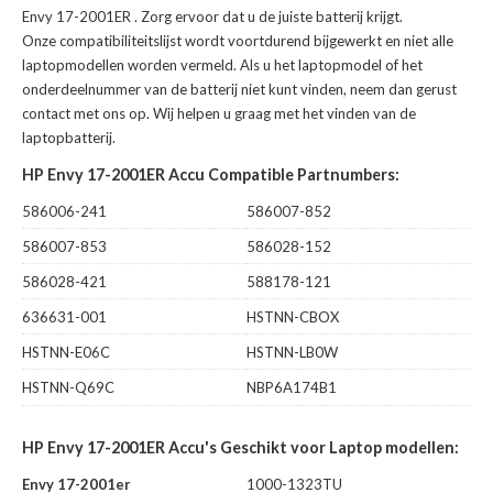
Envy 17-2001ER
. Zorg ervoor dat u de juiste batterij krijgt.
Onze compatibiliteitslijst wordt voortdurend bijgewerkt en niet alle
laptopmodellen worden vermeld. Als u het laptopmodel of het
onderdeelnummer van de batterij niet kunt vinden, neem dan gerust
contact met ons op. Wij helpen u graag met het vinden van de
laptopbatterij.
HP Envy 17-2001ER Accu Compatible Partnumbers:
586006-241
586007-852
586007-853
586028-152
586028-421
588178-121
636631-001
HSTNN-CBOX
HSTNN-E06C
HSTNN-LB0W
HSTNN-Q69C
NBP6A174B1
HP Envy 17-2001ER Accu's Geschikt voor Laptop modellen:
Envy 17-2001er
1000-1323TU