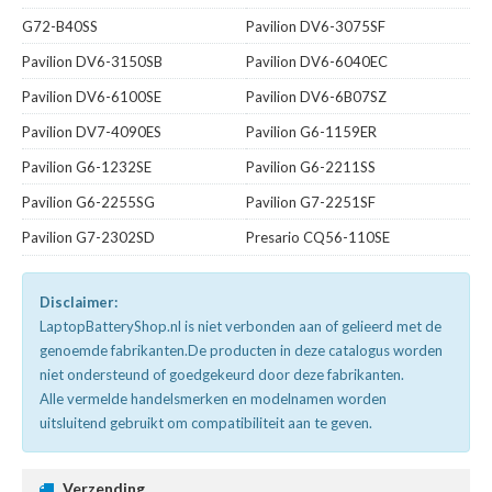
G72-B40SS
Pavilion DV6-3075SF
Pavilion DV6-3150SB
Pavilion DV6-6040EC
Pavilion DV6-6100SE
Pavilion DV6-6B07SZ
Pavilion DV7-4090ES
Pavilion G6-1159ER
Pavilion G6-1232SE
Pavilion G6-2211SS
Pavilion G6-2255SG
Pavilion G7-2251SF
Pavilion G7-2302SD
Presario CQ56-110SE
Disclaimer:
LaptopBatteryShop.nl is niet verbonden aan of gelieerd met de
genoemde fabrikanten.De producten in deze catalogus worden
niet ondersteund of goedgekeurd door deze fabrikanten.
Alle vermelde handelsmerken en modelnamen worden
uitsluitend gebruikt om compatibiliteit aan te geven.
Verzending