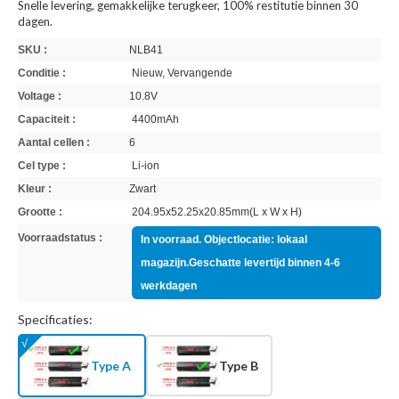
Snelle levering, gemakkelijke terugkeer, 100% restitutie binnen 30
dagen.
SKU :
NLB41
Conditie :
Nieuw, Vervangende
Voltage :
10.8V
Capaciteit :
4400mAh
Aantal cellen :
6
Cel type :
Li-ion
Kleur :
Zwart
Grootte :
204.95x52.25x20.85mm(L x W x H)
Voorraadstatus :
In voorraad. Objectlocatie: lokaal
magazijn.Geschatte levertijd binnen 4-6
werkdagen
Specificaties:
Type A
Type B