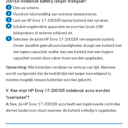
2001ER notebook batterij langer meegaat?
1
Dim uw scherm.
2
Voorkom blootstelling aan extreme temperaturen.
3
Laat uw
HP Envy 17-2001ER laptop batterij
niet opraken.
4
Schakel ongebruikte apparaten en poorten (zoals USB-
luidsprekers of externe schijven) uit.
5
Selecteer de juiste
HP Envy 17-2001ER vervangende batterij
.
Onder dezelfde gebruiksomstandigheden draagt een batterij met
een lagere capaciteit sneller dan een batterij met een hogere
capaciteit omdat deze vaker moet worden opgeladen.
Opmerking:
Alle batterijen verslijten na verloop van tijd. Wanneer
wordt vastgesteld dat de bedrijfstijd niet langer bevredigend is,
moeten mogelijk nieuwe batterijen worden gekocht.
V: Kan mijn HP Envy 17-2001ER notebook accu worden
"overladen"?
A:
Nee, de HP Envy 17-2001ER accu heeft een ingebouwde controller
die het laadproces stopt wanneer de batterij volledig is opgeladen.