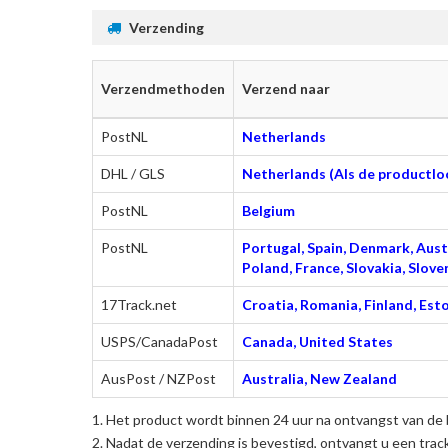
Verzending
Verzendmethoden
Verzend naar
PostNL
Netherlands
DHL / GLS
Netherlands (Als de productloc
PostNL
Belgium
PostNL
Portugal, Spain, Denmark, Austr
Poland, France, Slovakia, Slo
17Track.net
Croatia, Romania, Finland, Esto
USPS/CanadaPost
Canada, United States
AusPost / NZPost
Australia, New Zealand
Het product wordt binnen 24 uur na ontvangst van de 
Nadat de verzending is bevestigd, ontvangt u een trac