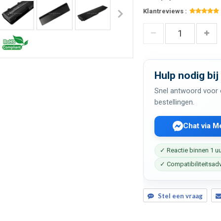
Klantreviews :
Hulp nodig bij
Snel antwoord voor c
bestellingen.
Chat via 
✓ Reactie binnen 1 u
✓ Compatibiliteitsad
Stel een vraag