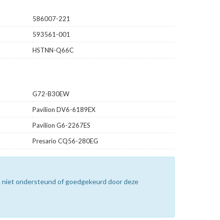
586007-221
593561-001
HSTNN-Q66C
G72-B30EW
Pavilion DV6-6189EX
Pavilion G6-2267ES
Presario CQ56-280EG
n niet ondersteund of goedgekeurd door deze