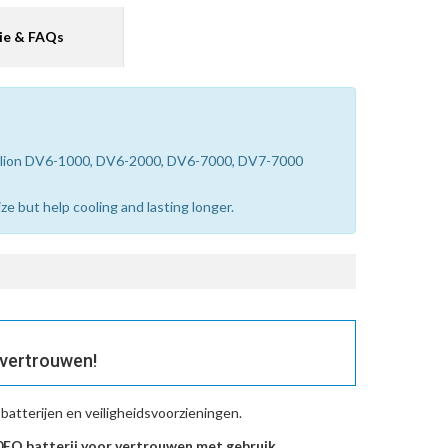
ie & FAQs
vilion DV6-1000, DV6-2000, DV6-7000, DV7-7000
e but help cooling and lasting longer.
 vertrouwen!
atterijen en veiligheidsvoorzieningen.
O batterij voor vertrouwen met gebruik.