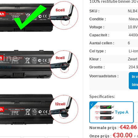
100% restitutie binnen 30
SKU :
NLB4
Conditie :
Nieuw
Voltage :
10.8V
Capaciteit :
4400
Aantal cellen :
6
Cel type :
Li-io
Kleur :
Zwart
Grootte :
204.9
Voorraadstatus :
In 
bin
Specificaties:
Type A
€42.86
Normale prijs :
€30.00
Onze prijs :
+ 