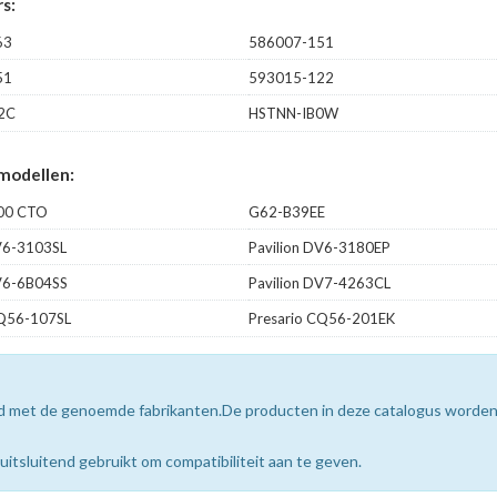
s:
63
586007-151
51
593015-122
2C
HSTNN-IB0W
modellen:
00 CTO
G62-B39EE
DV6-3103SL
Pavilion DV6-3180EP
DV6-6B04SS
Pavilion DV7-4263CL
CQ56-107SL
Presario CQ56-201EK
erd met de genoemde fabrikanten.De producten in deze catalogus worde
sluitend gebruikt om compatibiliteit aan te geven.