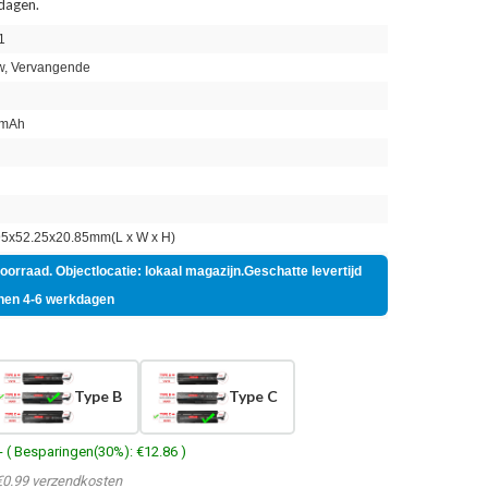
 dagen.
1
, Vervangende
mAh
n
5x52.25x20.85mm(L x W x H)
voorraad. Objectlocatie: lokaal magazijn.Geschatte levertijd
nen 4-6 werkdagen
Type B
Type C
- ( Besparingen(30%): €12.86 )
€0.99 verzendkosten