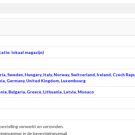
atie: lokaal magazijn)
ia, Sweden, Hungary, Italy, Norway, Switzerland, Ireland, Czech Repu
venia, Germany, United Kingdom, Luxembourg
nia, Bulgaria, Greece, Lithuania, Latvia, Monaco
bestelling verwerkt en verzonden.
kingnummer in de bevestigingsemail.