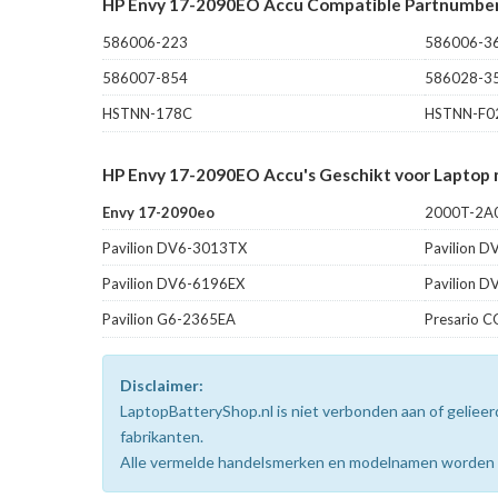
HP Envy 17-2090EO Accu Compatible Partnumber
586006-223
586006-3
586007-854
586028-3
HSTNN-178C
HSTNN-F0
HP Envy 17-2090EO Accu's Geschikt voor Laptop 
Envy 17-2090eo
2000T-2A
Pavilion DV6-3013TX
Pavilion 
Pavilion DV6-6196EX
Pavilion 
Pavilion G6-2365EA
Presario 
Disclaimer:
LaptopBatteryShop.nl is niet verbonden aan of gelie
fabrikanten.
Alle vermelde handelsmerken en modelnamen worden uit