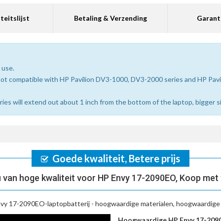
teitslijst
Betaling & Verzending
Garant
 use.
not compatible with HP Pavilion DV3-1000, DV3-2000 series and HP Pa
s will extend out about 1 inch from the bottom of the laptop, bigger siz
Goede kwaliteit, Betere prijs
van hoge kwaliteit voor HP Envy 17-2090EO, Koop met
vy 17-2090EO-laptopbatterij
- hoogwaardige materialen, hoogwaardige b
Hoogwaardige HP Envy 17-2090E