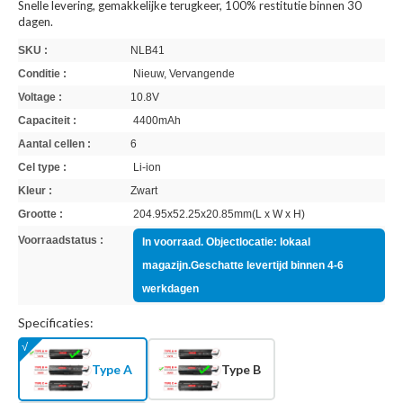
Snelle levering, gemakkelijke terugkeer, 100% restitutie binnen 30
dagen.
SKU :
NLB41
Conditie :
Nieuw, Vervangende
Voltage :
10.8V
Capaciteit :
4400mAh
Aantal cellen :
6
Cel type :
Li-ion
Kleur :
Zwart
Grootte :
204.95x52.25x20.85mm(L x W x H)
Voorraadstatus :
In voorraad. Objectlocatie: lokaal
magazijn.Geschatte levertijd binnen 4-6
werkdagen
Specificaties:
Type A
Type B