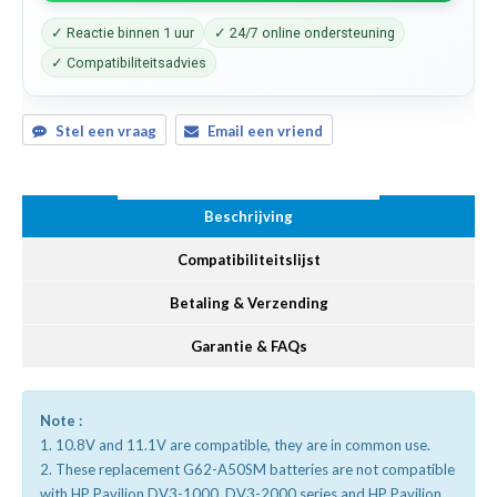
✓ Reactie binnen 1 uur
✓ 24/7 online ondersteuning
✓ Compatibiliteitsadvies
Stel een vraag
Email een vriend
Beschrijving
Compatibiliteitslijst
Betaling & Verzending
Garantie & FAQs
Note :
1. 10.8V and 11.1V are compatible, they are in common use.
2. These replacement G62-A50SM batteries are not compatible
with HP Pavilion DV3-1000, DV3-2000 series and HP Pavilion