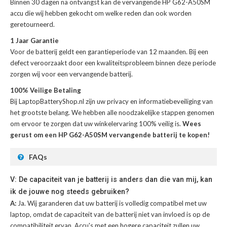
Binnen 30 dagen na ontvangst kan de
vervangende HP G62-A50SM
accu
die wij hebben gekocht om welke reden dan ook worden
geretourneerd.
1 Jaar Garantie
Voor de
batterij
geldt een garantieperiode van 12 maanden. Bij een
defect veroorzaakt door een kwaliteitsprobleem binnen deze periode
zorgen wij voor een vervangende batterij.
100% Veilige Betaling
Bij LaptopBatteryShop.nl zijn uw privacy en informatiebeveiliging van
het grootste belang. We hebben alle noodzakelijke stappen genomen
om ervoor te zorgen dat uw winkelervaring 100% veilig is.
Wees
gerust om een HP G62-A50SM vervangende batterij te kopen!
FAQs
V: De capaciteit van je batterij is anders dan die van mij, kan
ik de jouwe nog steeds gebruiken?
A:
Ja. Wij garanderen dat uw batterij is volledig compatibel met uw
laptop, omdat de capaciteit van de batterij niet van invloed is op de
compatibiliteit ervan. Accu's met een hogere capaciteit zullen uw