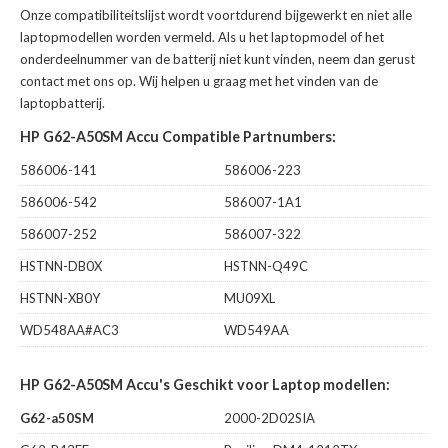
Onze compatibiliteitslijst wordt voortdurend bijgewerkt en niet alle
laptopmodellen worden vermeld. Als u het laptopmodel of het
onderdeelnummer van de batterij niet kunt vinden, neem dan gerust
contact met ons op. Wij helpen u graag met het vinden van de
laptopbatterij.
HP G62-A50SM Accu Compatible Partnumbers:
586006-141
586006-223
586006-542
586007-1A1
586007-252
586007-322
HSTNN-DB0X
HSTNN-Q49C
HSTNN-XB0Y
MU09XL
WD548AA#AC3
WD549AA
HP G62-A50SM Accu's Geschikt voor Laptop modellen:
G62-a50SM
2000-2D02SIA