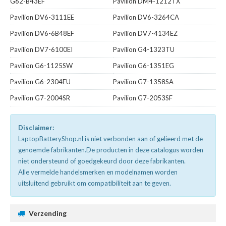
G62-B43EF
Pavilion DM4-1212TX
Pavilion DV6-3111EE
Pavilion DV6-3264CA
Pavilion DV6-6B48EF
Pavilion DV7-4134EZ
Pavilion DV7-6100EI
Pavilion G4-1323TU
Pavilion G6-1125SW
Pavilion G6-1351EG
Pavilion G6-2304EU
Pavilion G7-1358SA
Pavilion G7-2004SR
Pavilion G7-2053SF
Disclaimer:
LaptopBatteryShop.nl is niet verbonden aan of gelieerd met de
genoemde fabrikanten.De producten in deze catalogus worden
niet ondersteund of goedgekeurd door deze fabrikanten.
Alle vermelde handelsmerken en modelnamen worden
uitsluitend gebruikt om compatibiliteit aan te geven.
Verzending