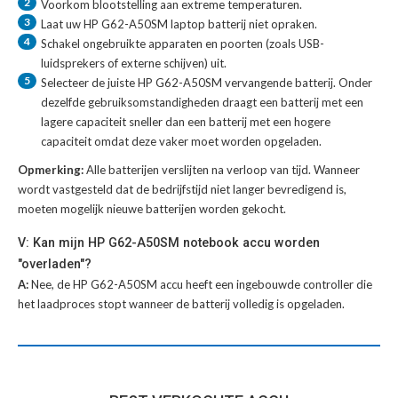
2
Voorkom blootstelling aan extreme temperaturen.
3
Laat uw
HP G62-A50SM laptop batterij
niet opraken.
4
Schakel ongebruikte apparaten en poorten (zoals USB-
luidsprekers of externe schijven) uit.
5
Selecteer de juiste
HP G62-A50SM vervangende batterij
. Onder
dezelfde gebruiksomstandigheden draagt een batterij met een
lagere capaciteit sneller dan een batterij met een hogere
capaciteit omdat deze vaker moet worden opgeladen.
Opmerking:
Alle batterijen verslijten na verloop van tijd. Wanneer
wordt vastgesteld dat de bedrijfstijd niet langer bevredigend is,
moeten mogelijk nieuwe batterijen worden gekocht.
V: Kan mijn HP G62-A50SM notebook accu worden
"overladen"?
A:
Nee, de HP G62-A50SM accu heeft een ingebouwde controller die
het laadproces stopt wanneer de batterij volledig is opgeladen.