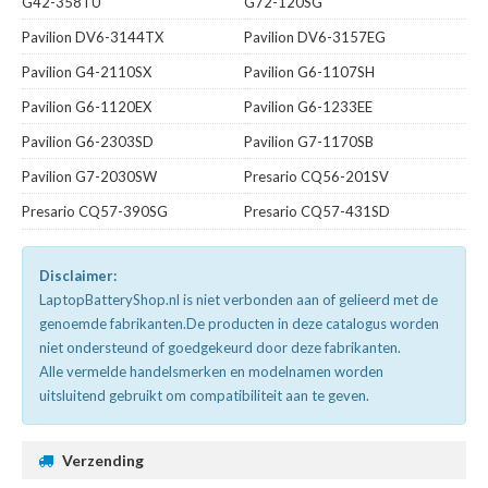
G42-358TU
G72-120SG
Pavilion DV6-3144TX
Pavilion DV6-3157EG
Pavilion G4-2110SX
Pavilion G6-1107SH
Pavilion G6-1120EX
Pavilion G6-1233EE
Pavilion G6-2303SD
Pavilion G7-1170SB
Pavilion G7-2030SW
Presario CQ56-201SV
Presario CQ57-390SG
Presario CQ57-431SD
Disclaimer:
LaptopBatteryShop.nl is niet verbonden aan of gelieerd met de
genoemde fabrikanten.De producten in deze catalogus worden
niet ondersteund of goedgekeurd door deze fabrikanten.
Alle vermelde handelsmerken en modelnamen worden
uitsluitend gebruikt om compatibiliteit aan te geven.
Verzending