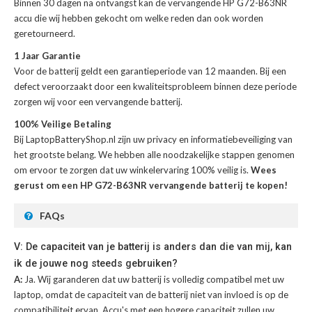
Binnen 30 dagen na ontvangst kan de
vervangende HP G72-B63NR
accu
die wij hebben gekocht om welke reden dan ook worden
geretourneerd.
1 Jaar Garantie
Voor de
batterij
geldt een garantieperiode van 12 maanden. Bij een
defect veroorzaakt door een kwaliteitsprobleem binnen deze periode
zorgen wij voor een vervangende batterij.
100% Veilige Betaling
Bij LaptopBatteryShop.nl zijn uw privacy en informatiebeveiliging van
het grootste belang. We hebben alle noodzakelijke stappen genomen
om ervoor te zorgen dat uw winkelervaring 100% veilig is.
Wees
gerust om een HP G72-B63NR vervangende batterij te kopen!
FAQs
V: De capaciteit van je batterij is anders dan die van mij, kan
ik de jouwe nog steeds gebruiken?
A:
Ja. Wij garanderen dat uw batterij is volledig compatibel met uw
laptop, omdat de capaciteit van de batterij niet van invloed is op de
compatibiliteit ervan. Accu's met een hogere capaciteit zullen uw