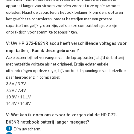
apparaat langer van stroom voorzien voordat u ze opnieuw moet
opladen. Naast de capaciteit is het ook belangrijk om de grootte en
het gewicht te controleren, omdat batterijen met een grotere
capaciteit mogelijk groter zijn, zelfs als ze compatibel zijn. Ze zijn
onpraktisch voor sommige toepassingen.
V: Uw HP G72-B63NR accu heeft verschillende voltages voor
mijn batterij. Kan ik deze gebruiken?
A:
Selecteer bij het vervangen van de laptopbatterij altijd de batterij
met hetzelfde voltage als het origineel. Er zijn echter enkele
uitzonderingen op deze regel, bijvoorbeeld spanningen van hetzelfde
paar hieronder zijn compatibel:
3.6V / 3.7V
7.2V / 7.4V
10.8V / 11.1V
14.4V / 14.8V
V: Wat kan ik doen om ervoor te zorgen dat de HP G72-
B63NR notebook batterij langer meegaat?
1
Dim uw scherm.