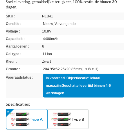
Snelle levering, gemakkelijke terugkeer, 100% restitutie binnen 30
dagen.
SKU :
NLB41
Conditie :
Nieuw, Vervangende
Voltage :
10.8V
Capaciteit :
4400mAh
Aantal cellen :
6
Cel type :
Li-ion
Kleur :
Zwart
Grootte :
204.95x52.25x20.85mm(L x W x H)
Voorraadstatus :
In voorraad. Objectlocatie: lokaal
magazijn.Geschatte levertijd binnen 4-6
werkdagen
Specificaties:
Type A
Type B