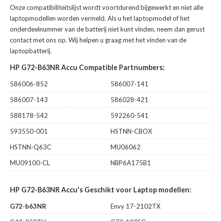
Onze compatibiliteitslijst wordt voortdurend bijgewerkt en niet alle
laptopmodellen worden vermeld. Als u het laptopmodel of het
onderdeelnummer van de batterij niet kunt vinden, neem dan gerust
contact met ons op. Wij helpen u graag met het vinden van de
laptopbatterij.
HP G72-B63NR Accu Compatible Partnumbers:
586006-852
586007-141
586007-143
586028-421
588178-542
592260-541
593550-001
HSTNN-CBOX
HSTNN-Q63C
MU06062
MU09100-CL
NBP6A175B1
HP G72-B63NR Accu's Geschikt voor Laptop modellen:
G72-b63NR
Envy 17-2102TX