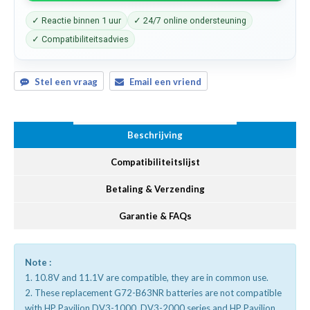
✓ Reactie binnen 1 uur
✓ 24/7 online ondersteuning
✓ Compatibiliteitsadvies
Stel een vraag
Email een vriend
Beschrijving
Compatibiliteitslijst
Betaling & Verzending
Garantie & FAQs
Note :
1. 10.8V and 11.1V are compatible, they are in common use.
2. These replacement G72-B63NR batteries are not compatible
with HP Pavilion DV3-1000, DV3-2000 series and HP Pavilion