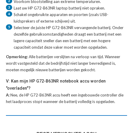
2
Voorkom blootstelling aan extreme temperaturen.
3
Laat uw
HP G72-B63NR laptop batterij
niet opraken.
4
Schakel ongebruikte apparaten en poorten (zoals USB-
luidsprekers of externe schijven) uit.
5
Selecteer de juiste
HP G72-B63NR vervangende batterij
. Onder
dezelfde gebruiksomstandigheden draagt een batterij met een
lagere capaciteit sneller dan een batterij met een hogere
capaciteit omdat deze vaker moet worden opgeladen.
Opmerking:
Alle batterijen verslijten na verloop van tijd. Wanneer
wordt vastgesteld dat de bedrijfstijd niet langer bevredigend is,
moeten mogelijk nieuwe batterijen worden gekocht.
V: Kan mijn HP G72-B63NR notebook accu worden
"overladen"?
A:
Nee, de HP G72-B63NR accu heeft een ingebouwde controller die
het laadproces stopt wanneer de batterij volledig is opgeladen.