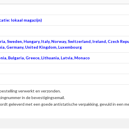
atie: lokaal magazijn)
ia, Sweden, Hungary, Italy, Norway, Switzerland, Ireland, Czech Repu
venia, Germany, United Kingdom, Luxembourg
nia, Bulgaria, Greece, Lithuania, Latvia, Monaco
bestelling verwerkt en verzonden.
kingnummer in de bevestigingsemail.
rdt geleverd met een goede antistatische verpakking, gevuld in een me