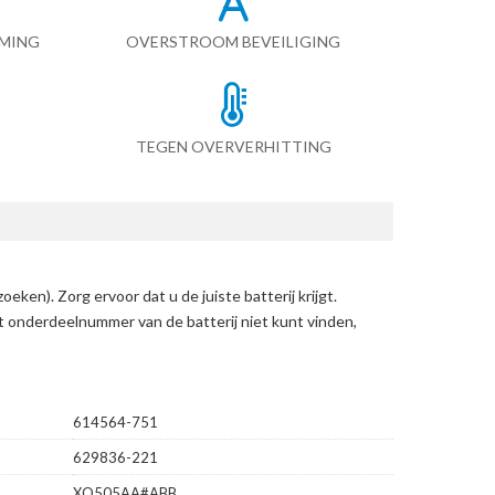
RMING
OVERSTROOM BEVEILIGING
TEGEN OVERVERHITTING
zoeken)
. Zorg ervoor dat u de juiste batterij krijgt.
et onderdeelnummer van de batterij niet kunt vinden,
614564-751
629836-221
XQ505AA#ABB