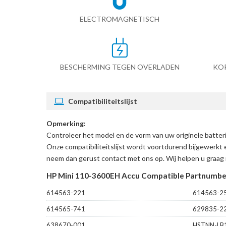
ELECTROMAGNETISCH
BESCHERMING TEGEN OVERLADEN
KO
Compatibiliteitslijst
Opmerking:
Controleer het model en de vorm van uw originele batte
Onze compatibiliteitslijst wordt voortdurend bijgewerkt 
neem dan gerust contact met ons op. Wij helpen u graag 
HP Mini 110-3600EH Accu Compatible Partnumbe
614563-221
614563-2
614565-741
629835-2
638670-001
HSTNN-LB