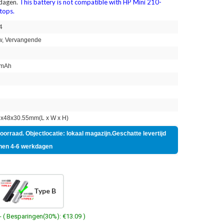
 dagen.
This battery is not compatible with HP Mini 210-
tops.
4
, Vervangende
mAh
n
x48x30.55mm(L x W x H)
voorraad. Objectlocatie: lokaal magazijn.Geschatte levertijd
nen 4-6 werkdagen
Type B
- ( Besparingen(30%): €13.09 )