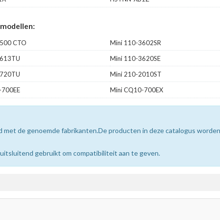
 modellen:
3500 CTO
Mini 110-3602SR
3613TU
Mini 110-3620SE
3720TU
Mini 210-2010ST
-700EE
Mini CQ10-700EX
erd met de genoemde fabrikanten.De producten in deze catalogus worde
sluitend gebruikt om compatibiliteit aan te geven.