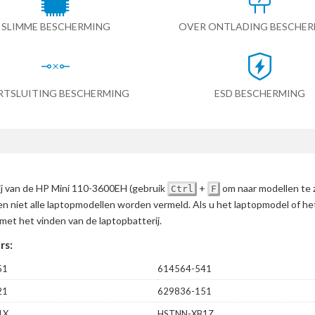
SLIMME BESCHERMING
OVER ONTLADING BESCHE
RTSLUITING BESCHERMING
ESD BESCHERMING
rij van de HP Mini 110-3600EH
(gebruik
+
om naar modellen te 
Ctrl
F
en niet alle laptopmodellen worden vermeld. Als u het laptopmodel of h
met het vinden van de laptopbatterij.
rs:
51
614564-541
21
629836-151
1X
HSTNN-XB1Z