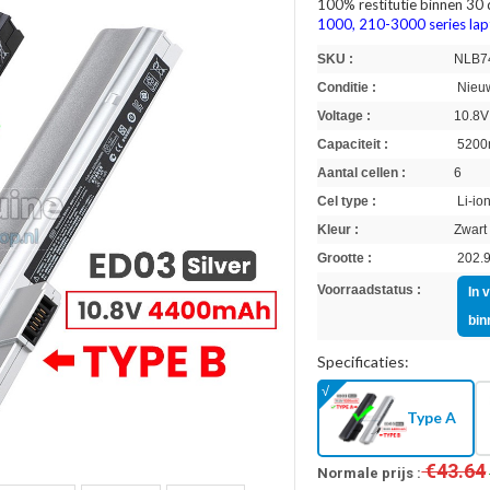
100% restitutie binnen 30
1000, 210-3000 series lap
SKU :
NLB7
Conditie :
Nieuw
Voltage :
10.8V
Capaciteit :
5200
Aantal cellen :
6
Cel type :
Li-io
Kleur :
Zwart
Grootte :
202.9
Voorraadstatus :
In 
bin
Specificaties:
Type A
€43.64
Normale prijs :