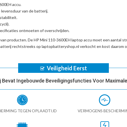
3600EH accu
.
 levensduur van de batterij.
tabiliteit.
ycli).
cificaties ontmoeten of overschrijden.
d van producten. De
HP Mini 110-3600EH laptop accu
moet een aantal str
tterij
rechtstreeks op laptopbatteryshop.nl verkocht en kost daarom
Veiligheid Eerst
ij Bevat Ingebouwde Beveiligingsfuncties Voor Maximale 
HERMING TEGEN OPLAADTIJD
VERMOGENS BESCHERMI