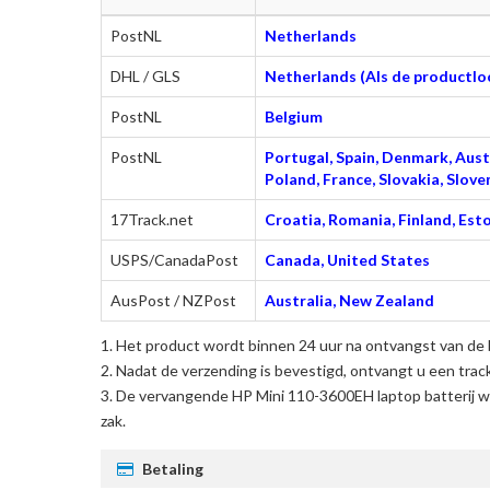
PostNL
Netherlands
DHL / GLS
Netherlands (Als de productloc
PostNL
Belgium
PostNL
Portugal, Spain, Denmark, Austr
Poland, France, Slovakia, Slo
17Track.net
Croatia, Romania, Finland, Esto
USPS/CanadaPost
Canada, United States
AusPost / NZPost
Australia, New Zealand
Het product wordt binnen 24 uur na ontvangst van de 
Nadat de verzending is bevestigd, ontvangt u een trac
De
vervangende HP Mini 110-3600EH laptop batterij
wo
zak.
Betaling