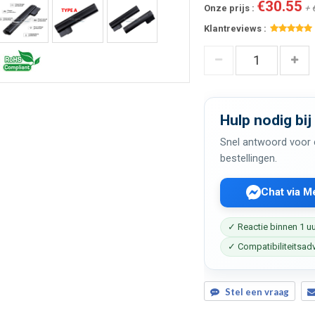
€30.55
Onze prijs :
+ 
Klantreviews :
Hulp nodig bij
Snel antwoord voor c
bestellingen.
Chat via 
✓ Reactie binnen 1 u
✓ Compatibiliteitsad
Stel een vraag