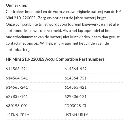
Opmerking:
Controleer het model en de vorm van uw originele batterij van de HP
Mini 210-2200ES
. Zorg ervoor dat u de juiste batterij krijgt.
Onze compatibiliteitslijst wordt voortdurend bijgewerkt en niet alle
laptopmodellen worden vermeld. Als u het laptopmodel of het
onderdeelnummer van de batterij niet kunt vinden, neem dan gerust
contact met ons op. Wij helpen u graag met het vinden van de
laptopbatterij.
HP Mini 210-2200ES Accu Compatible Partnumbers:
614563-221
614564-422
614564-541
614564-751
614565-241
614565-421
629835-141
629836-121
630193-001
ED03028-CL
HSTNN-CB1Y
HSTNN-UB1Y