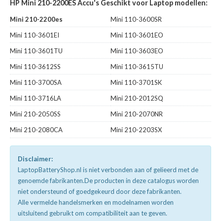
HP Mini 210-2200ES Accu's Geschikt voor Laptop modellen:
Mini 210-2200es
Mini 110-3600SR
Mini 110-3601EI
Mini 110-3601EO
Mini 110-3601TU
Mini 110-3603EO
Mini 110-3612SS
Mini 110-3615TU
Mini 110-3700SA
Mini 110-3701SK
Mini 110-3716LA
Mini 210-2012SQ
Mini 210-2050SS
Mini 210-2070NR
Mini 210-2080CA
Mini 210-2203SX
Disclaimer:
LaptopBatteryShop.nl is niet verbonden aan of gelieerd met de
genoemde fabrikanten.De producten in deze catalogus worden
niet ondersteund of goedgekeurd door deze fabrikanten.
Alle vermelde handelsmerken en modelnamen worden
uitsluitend gebruikt om compatibiliteit aan te geven.