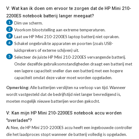
V: Wat kan ik doen om ervoor te zorgen dat de HP Mini 210-
2200ES notebook batterij langer meegaat?
1
Dim uw scherm.
2
Voorkom blootstelling aan extreme temperaturen.
3
Laat uw
HP Mini 210-2200ES laptop batterij
niet opraken.
4
Schakel ongebruikte apparaten en poorten (zoals USB-
luidsprekers of externe schijven) uit.
5
Selecteer de juiste
HP Mini 210-2200ES vervangende batterij
.
Onder dezelfde gebruiksomstandigheden draagt een batterij met
een lagere capaciteit sneller dan een batterij met een hogere
capaciteit omdat deze vaker moet worden opgeladen.
Opmerking:
Alle batterijen verslijten na verloop van tijd. Wanneer
wordt vastgesteld dat de bedrijfstijd niet langer bevredigend is,
moeten mogelijk nieuwe batterijen worden gekocht.
V: Kan mijn HP Mini 210-2200ES notebook accu worden
"overladen"?
A:
Nee, de HP Mini 210-2200ES accu heeft een ingebouwde controller
die het laadproces stopt wanneer de batterij volledig is opgeladen.