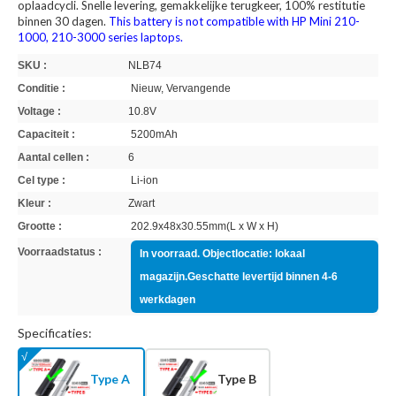
oplaadcycli. Snelle levering, gemakkelijke terugkeer, 100% restitutie
binnen 30 dagen.
This battery is not compatible with HP Mini 210-
1000, 210-3000 series laptops.
SKU :
NLB74
Conditie :
Nieuw, Vervangende
Voltage :
10.8V
Capaciteit :
5200mAh
Aantal cellen :
6
Cel type :
Li-ion
Kleur :
Zwart
Grootte :
202.9x48x30.55mm(L x W x H)
Voorraadstatus :
In voorraad. Objectlocatie: lokaal
magazijn.Geschatte levertijd binnen 4-6
werkdagen
Specificaties:
Type A
Type B