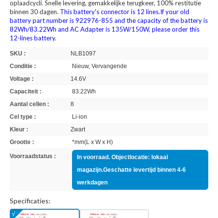
oplaadcycli. Snelle levering, gemakkelijke terugkeer, 100% restitutie
binnen 30 dagen.
This battery's connector is 12 lines.If your old
battery part number is 922976-855 and the capacity of the battery is
82Wh/83.22Wh and AC Adapter is 135W/150W, please order this
12-lines battery.
SKU :
NLB1097
Conditie :
Nieuw, Vervangende
Voltage :
14.6V
Capaciteit :
83.22Wh
Aantal cellen :
8
Cel type :
Li-ion
Kleur :
Zwart
Grootte :
*mm(L x W x H)
Voorraadstatus :
In voorraad. Objectlocatie: lokaal
magazijn.Geschatte levertijd binnen 4-6
werkdagen
Specificaties: