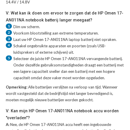
14.4V / 14.8V
V: Wat kan ik doen om ervoor te zorgen dat de HP Omen 17-
AN011NA notebook batterij langer meegaat?
1
Dim uw scherm.
2
Voorkom blootstelling aan extreme temperaturen.
3
Laat uw
HP Omen 17-AN011NA laptop batterij
niet opraken.
4
Schakel ongebruikte apparaten en poorten (zoals USB-
luidsprekers of externe schijven) uit.
5
Selecteer de juiste
HP Omen 17-AN011NA vervangende batterij
.
Onder dezelfde gebruiksomstandigheden draagt een batterij met
een lagere capaciteit sneller dan een batterij met een hogere
capaciteit omdat deze vaker moet worden opgeladen.
Opmerking:
Alle batterijen verslijten na verloop van tijd. Wanneer
wordt vastgesteld dat de bedrijfstijd niet langer bevredigend is,
moeten mogelijk nieuwe batterijen worden gekocht.
V: Kan mijn HP Omen 17-AN011NA notebook accu worden
"overladen"?
A:
Nee, de HP Omen 17-AN011NA accu heeft een ingebouwde