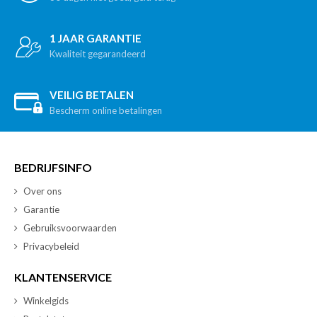
1 JAAR GARANTIE
Kwaliteit gegarandeerd
VEILIG BETALEN
Bescherm online betalingen
BEDRIJFSINFO
Over ons
Garantie
Gebruiksvoorwaarden
Privacybeleid
KLANTENSERVICE
Winkelgids