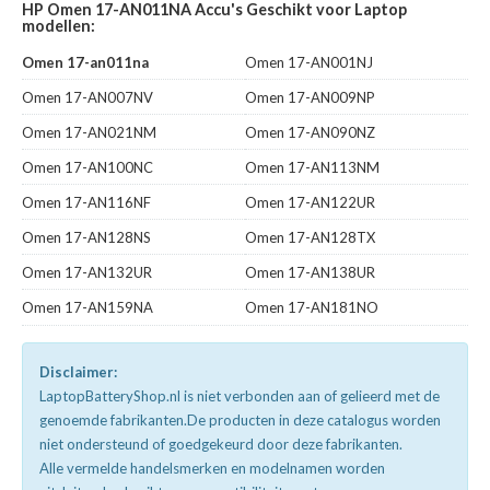
HP Omen 17-AN011NA Accu's Geschikt voor Laptop
modellen:
Omen 17-an011na
Omen 17-AN001NJ
Omen 17-AN007NV
Omen 17-AN009NP
Omen 17-AN021NM
Omen 17-AN090NZ
Omen 17-AN100NC
Omen 17-AN113NM
Omen 17-AN116NF
Omen 17-AN122UR
Omen 17-AN128NS
Omen 17-AN128TX
Omen 17-AN132UR
Omen 17-AN138UR
Omen 17-AN159NA
Omen 17-AN181NO
Disclaimer:
LaptopBatteryShop.nl is niet verbonden aan of gelieerd met de
genoemde fabrikanten.De producten in deze catalogus worden
niet ondersteund of goedgekeurd door deze fabrikanten.
Alle vermelde handelsmerken en modelnamen worden