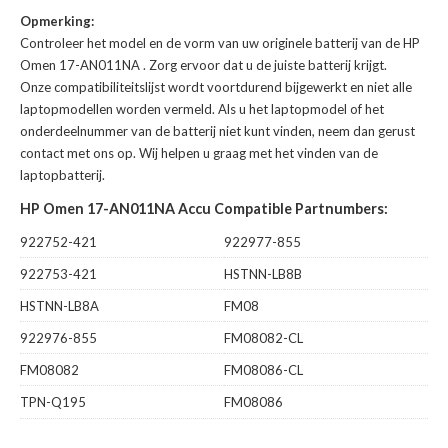
Opmerking:
Controleer het model en de vorm van uw originele batterij van de HP
Omen 17-AN011NA
. Zorg ervoor dat u de juiste batterij krijgt.
Onze compatibiliteitslijst wordt voortdurend bijgewerkt en niet alle
laptopmodellen worden vermeld. Als u het laptopmodel of het
onderdeelnummer van de batterij niet kunt vinden, neem dan gerust
contact met ons op. Wij helpen u graag met het vinden van de
laptopbatterij.
HP Omen 17-AN011NA Accu Compatible Partnumbers:
922752-421
922977-855
922753-421
HSTNN-LB8B
HSTNN-LB8A
FM08
922976-855
FM08082-CL
FM08082
FM08086-CL
TPN-Q195
FM08086