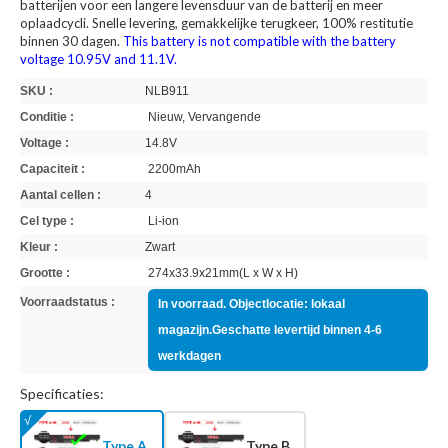
batterijen voor een langere levensduur van de batterij en meer
oplaadcycli. Snelle levering, gemakkelijke terugkeer, 100% restitutie
binnen 30 dagen.
This battery is not compatible with the battery
voltage 10.95V and 11.1V.
SKU :
NLB911
Conditie :
Nieuw, Vervangende
Voltage :
14.8V
Capaciteit :
2200mAh
Aantal cellen :
4
Cel type :
Li-ion
Kleur :
Zwart
Grootte :
274x33.9x21mm(L x W x H)
Voorraadstatus :
In voorraad. Objectlocatie: lokaal
magazijn.Geschatte levertijd binnen 4-6
werkdagen
Specificaties:
Type A
Type B