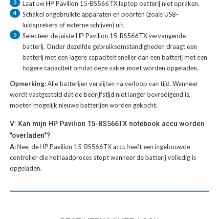
3
Laat uw
HP Pavilion 15-BS566TX laptop batterij
niet opraken.
4
Schakel ongebruikte apparaten en poorten (zoals USB-
luidsprekers of externe schijven) uit.
5
Selecteer de juiste
HP Pavilion 15-BS566TX vervangende
batterij
. Onder dezelfde gebruiksomstandigheden draagt een
batterij met een lagere capaciteit sneller dan een batterij met een
hogere capaciteit omdat deze vaker moet worden opgeladen.
Opmerking:
Alle batterijen verslijten na verloop van tijd. Wanneer
wordt vastgesteld dat de bedrijfstijd niet langer bevredigend is,
moeten mogelijk nieuwe batterijen worden gekocht.
V: Kan mijn HP Pavilion 15-BS566TX notebook accu worden
"overladen"?
A:
Nee, de HP Pavilion 15-BS566TX accu heeft een ingebouwde
controller die het laadproces stopt wanneer de batterij volledig is
opgeladen.