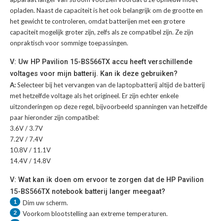
opladen. Naast de capaciteit is het ook belangrijk om de grootte en
het gewicht te controleren, omdat batterijen met een grotere
capaciteit mogelijk groter zijn, zelfs als ze compatibel zijn. Ze zijn
onpraktisch voor sommige toepassingen.
V: Uw HP Pavilion 15-BS566TX accu heeft verschillende
voltages voor mijn batterij. Kan ik deze gebruiken?
A:
Selecteer bij het vervangen van de laptopbatterij altijd de batterij
met hetzelfde voltage als het origineel. Er zijn echter enkele
uitzonderingen op deze regel, bijvoorbeeld spanningen van hetzelfde
paar hieronder zijn compatibel:
3.6V / 3.7V
7.2V / 7.4V
10.8V / 11.1V
14.4V / 14.8V
V: Wat kan ik doen om ervoor te zorgen dat de HP Pavilion
15-BS566TX notebook batterij langer meegaat?
1
Dim uw scherm.
2
Voorkom blootstelling aan extreme temperaturen.