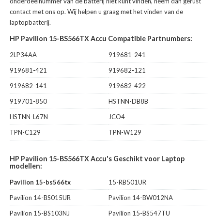
onderdeelnummer van de batterij niet kunt vinden, neem dan gerust
contact met ons op. Wij helpen u graag met het vinden van de
laptopbatterij.
HP Pavilion 15-BS566TX Accu Compatible Partnumbers:
2LP34AA
919681-241
919681-421
919682-121
919682-141
919682-422
919701-850
HSTNN-DB8B
HSTNN-L67N
JCO4
TPN-C129
TPN-W129
HP Pavilion 15-BS566TX Accu's Geschikt voor Laptop
modellen:
Pavilion 15-bs566tx
15-RB501UR
Pavilion 14-BS015UR
Pavilion 14-BW012NA
Pavilion 15-BS103NJ
Pavilion 15-BS547TU