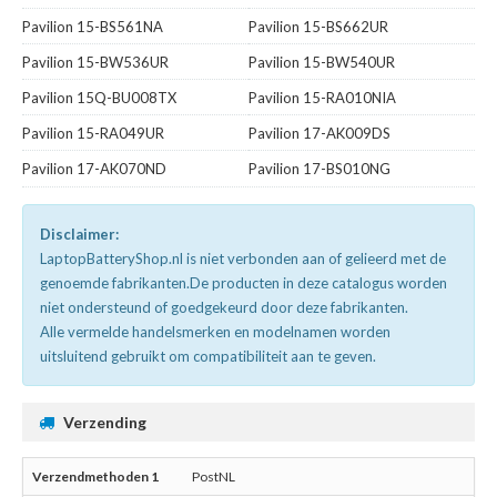
Pavilion 15-BS561NA
Pavilion 15-BS662UR
Pavilion 15-BW536UR
Pavilion 15-BW540UR
Pavilion 15Q-BU008TX
Pavilion 15-RA010NIA
Pavilion 15-RA049UR
Pavilion 17-AK009DS
Pavilion 17-AK070ND
Pavilion 17-BS010NG
Disclaimer:
LaptopBatteryShop.nl is niet verbonden aan of gelieerd met de
genoemde fabrikanten.De producten in deze catalogus worden
niet ondersteund of goedgekeurd door deze fabrikanten.
Alle vermelde handelsmerken en modelnamen worden
uitsluitend gebruikt om compatibiliteit aan te geven.
Verzending
PostNL