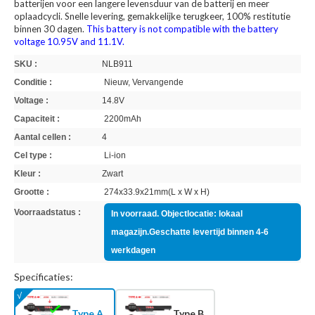
batterijen voor een langere levensduur van de batterij en meer
oplaadcycli. Snelle levering, gemakkelijke terugkeer, 100% restitutie
binnen 30 dagen.
This battery is not compatible with the battery
voltage 10.95V and 11.1V.
SKU :
NLB911
Conditie :
Nieuw, Vervangende
Voltage :
14.8V
Capaciteit :
2200mAh
Aantal cellen :
4
Cel type :
Li-ion
Kleur :
Zwart
Grootte :
274x33.9x21mm(L x W x H)
Voorraadstatus :
In voorraad. Objectlocatie: lokaal
magazijn.Geschatte levertijd binnen 4-6
werkdagen
Specificaties:
Type A
Type B