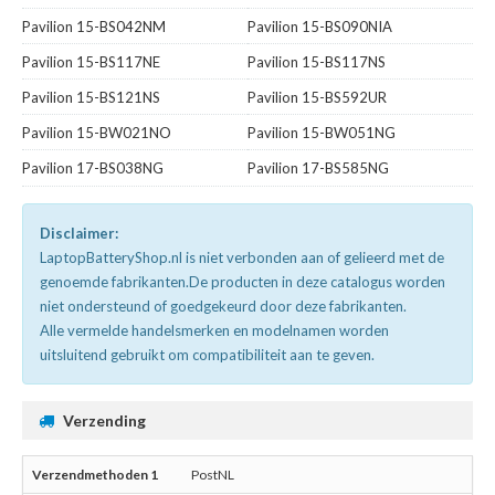
Pavilion 15-BS042NM
Pavilion 15-BS090NIA
Pavilion 15-BS117NE
Pavilion 15-BS117NS
Pavilion 15-BS121NS
Pavilion 15-BS592UR
Pavilion 15-BW021NO
Pavilion 15-BW051NG
Pavilion 17-BS038NG
Pavilion 17-BS585NG
Disclaimer:
LaptopBatteryShop.nl is niet verbonden aan of gelieerd met de
genoemde fabrikanten.De producten in deze catalogus worden
niet ondersteund of goedgekeurd door deze fabrikanten.
Alle vermelde handelsmerken en modelnamen worden
uitsluitend gebruikt om compatibiliteit aan te geven.
Verzending
PostNL