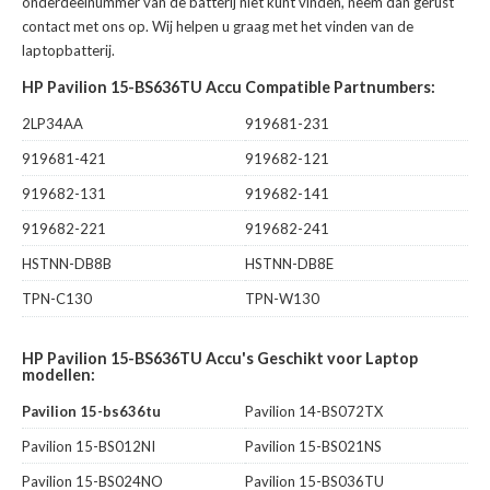
onderdeelnummer van de batterij niet kunt vinden, neem dan gerust
contact met ons op. Wij helpen u graag met het vinden van de
laptopbatterij.
HP Pavilion 15-BS636TU Accu Compatible Partnumbers:
2LP34AA
919681-231
919681-421
919682-121
919682-131
919682-141
919682-221
919682-241
HSTNN-DB8B
HSTNN-DB8E
TPN-C130
TPN-W130
HP Pavilion 15-BS636TU Accu's Geschikt voor Laptop
modellen:
Pavilion 15-bs636tu
Pavilion 14-BS072TX
Pavilion 15-BS012NI
Pavilion 15-BS021NS
Pavilion 15-BS024NO
Pavilion 15-BS036TU