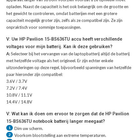
opladen. Naast de capaciteit is het ook belangrijk om de grootte en
het gewicht te controleren, omdat batterijen met een grotere
capaciteit mogelijk groter zijn, zelfs als ze compatibel zijn. Ze zijn
onpraktisch voor sommige toepassingen.
V: Uw HP Pavilion 15-BS636TU accu heeft verschillende
voltages voor mijn batterij. Kan ik deze gebruiken?
A:
Selecteer bij het vervangen van de laptopbatterij altijd de batterij
met hetzelfde voltage als het origineel. Er zijn echter enkele
uitzonderingen op deze regel, bijvoorbeeld spanningen van hetzelfde
paar hieronder zijn compatibel:
3.6V / 3.7V
7.2V / 7.4V
10.8V / 11.1V
14.4V / 14.8V
V: Wat kan ik doen om ervoor te zorgen dat de HP Pavilion
15-BS636TU notebook batterij langer meegaat?
1
Dim uw scherm.
2
Voorkom blootstelling aan extreme temperaturen.