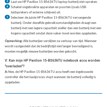
3
Laat uw
HP Pavilion 15-BS636TU laptop batterij
niet opraken.
4
Schakel ongebruikte apparaten en poorten (zoals USB-
luidsprekers of externe schijven) uit.
5
Selecteer de juiste
HP Pavilion 15-BS636TU vervangende
batterij
. Onder dezelfde gebruiksomstandigheden draagt een
batterij met een lagere capaciteit sneller dan een batterij met een
hogere capaciteit omdat deze vaker moet worden opgeladen.
Opmerking:
Alle batterijen verslijten na verloop van tijd. Wanneer
wordt vastgesteld dat de bedrijfstijd niet langer bevredigend is,
moeten mogelijk nieuwe batterijen worden gekocht.
V: Kan mijn HP Pavilion 15-BS636TU notebook accu worden
"overladen"?
A:
Nee, de HP Pavilion 15-BS636TU accu heeft een ingebouwde
controller die het laadproces stopt wanneer de batterij volledig is
opgeladen.