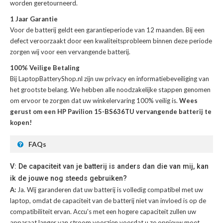
worden geretourneerd.
1 Jaar Garantie
Voor de
batterij
geldt een garantieperiode van 12 maanden. Bij een
defect veroorzaakt door een kwaliteitsprobleem binnen deze periode
zorgen wij voor een vervangende batterij.
100% Veilige Betaling
Bij LaptopBatteryShop.nl zijn uw privacy en informatiebeveiliging van
het grootste belang. We hebben alle noodzakelijke stappen genomen
om ervoor te zorgen dat uw winkelervaring 100% veilig is.
Wees
gerust om een HP Pavilion 15-BS636TU vervangende batterij te
kopen!
FAQs
V: De capaciteit van je batterij is anders dan die van mij, kan
ik de jouwe nog steeds gebruiken?
A:
Ja. Wij garanderen dat uw batterij is volledig compatibel met uw
laptop, omdat de capaciteit van de batterij niet van invloed is op de
compatibiliteit ervan. Accu's met een hogere capaciteit zullen uw
apparaat langer van stroom voorzien voordat u ze opnieuw moet