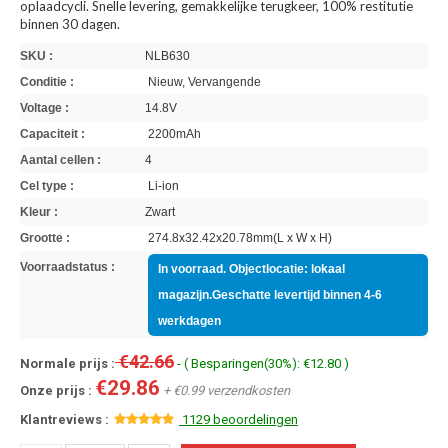
oplaadcycli. Snelle levering, gemakkelijke terugkeer, 100% restitutie
binnen 30 dagen.
SKU :
NLB630
Conditie :
Nieuw, Vervangende
Voltage :
14.8V
Capaciteit :
2200mAh
Aantal cellen :
4
Cel type :
Li-ion
Kleur :
Zwart
Grootte :
274.8x32.42x20.78mm(L x W x H)
Voorraadstatus :
In voorraad. Objectlocatie: lokaal
magazijn.Geschatte levertijd binnen 4-6
werkdagen
€42.66
Normale prijs :
- ( Besparingen(30%): €12.80 )
€29.86
Onze prijs :
+ €0.99 verzendkosten
Klantreviews :
1129 beoordelingen