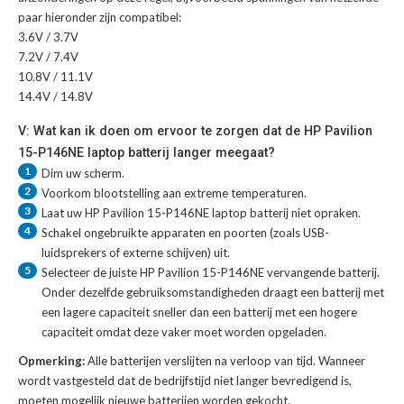
paar hieronder zijn compatibel:
3.6V / 3.7V
7.2V / 7.4V
10.8V / 11.1V
14.4V / 14.8V
V: Wat kan ik doen om ervoor te zorgen dat de HP Pavilion
15-P146NE laptop batterij langer meegaat?
1
Dim uw scherm.
2
Voorkom blootstelling aan extreme temperaturen.
3
Laat uw
HP Pavilion 15-P146NE laptop batterij
niet opraken.
4
Schakel ongebruikte apparaten en poorten (zoals USB-
luidsprekers of externe schijven) uit.
5
Selecteer de juiste
HP Pavilion 15-P146NE vervangende batterij
.
Onder dezelfde gebruiksomstandigheden draagt een batterij met
een lagere capaciteit sneller dan een batterij met een hogere
capaciteit omdat deze vaker moet worden opgeladen.
Opmerking:
Alle batterijen verslijten na verloop van tijd. Wanneer
wordt vastgesteld dat de bedrijfstijd niet langer bevredigend is,
moeten mogelijk nieuwe batterijen worden gekocht.