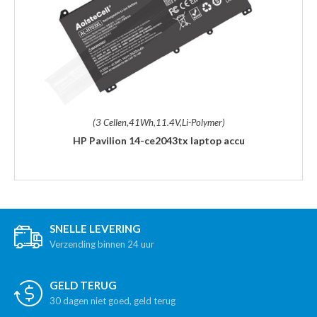
(3 Cellen,41Wh,11.4V,Li-Polymer)
HP Pavilion 14-ce2043tx laptop accu
SNELLE LEVERING
Verzending binnen 24 uur
GELD TERUG
30 dagen niet goed, geld terug