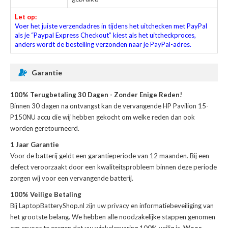
Let op:
Voer het juiste verzendadres in tijdens het uitchecken met PayPal
als je “Paypal Express Checkout” kiest als het uitcheckproces,
anders wordt de bestelling verzonden naar je PayPal-adres.
Garantie
100% Terugbetaling 30 Dagen - Zonder Enige Reden!
Binnen 30 dagen na ontvangst kan de
vervangende HP Pavilion 15-
P150NU accu
die wij hebben gekocht om welke reden dan ook
worden geretourneerd.
1 Jaar Garantie
Voor de
batterij
geldt een garantieperiode van 12 maanden. Bij een
defect veroorzaakt door een kwaliteitsprobleem binnen deze periode
zorgen wij voor een vervangende batterij.
100% Veilige Betaling
Bij LaptopBatteryShop.nl zijn uw privacy en informatiebeveiliging van
het grootste belang. We hebben alle noodzakelijke stappen genomen
om ervoor te zorgen dat uw winkelervaring 100% veilig is.
Wees