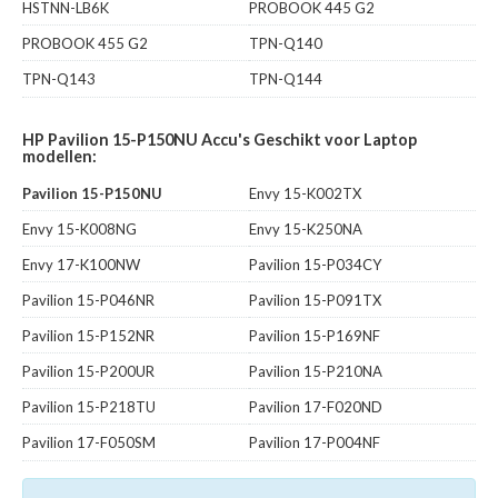
HSTNN-LB6K
PROBOOK 445 G2
PROBOOK 455 G2
TPN-Q140
TPN-Q143
TPN-Q144
HP Pavilion 15-P150NU Accu's Geschikt voor Laptop
modellen:
Pavilion 15-P150NU
Envy 15-K002TX
Envy 15-K008NG
Envy 15-K250NA
Envy 17-K100NW
Pavilion 15-P034CY
Pavilion 15-P046NR
Pavilion 15-P091TX
Pavilion 15-P152NR
Pavilion 15-P169NF
Pavilion 15-P200UR
Pavilion 15-P210NA
Pavilion 15-P218TU
Pavilion 17-F020ND
Pavilion 17-F050SM
Pavilion 17-P004NF