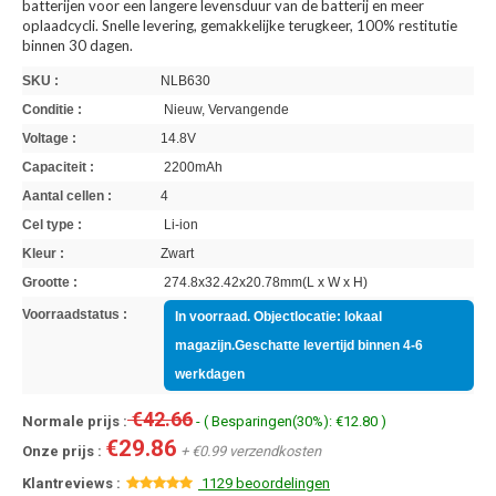
batterijen voor een langere levensduur van de batterij en meer
oplaadcycli. Snelle levering, gemakkelijke terugkeer, 100% restitutie
binnen 30 dagen.
SKU :
NLB630
Conditie :
Nieuw, Vervangende
Voltage :
14.8V
Capaciteit :
2200mAh
Aantal cellen :
4
Cel type :
Li-ion
Kleur :
Zwart
Grootte :
274.8x32.42x20.78mm(L x W x H)
Voorraadstatus :
In voorraad. Objectlocatie: lokaal
magazijn.Geschatte levertijd binnen 4-6
werkdagen
€42.66
Normale prijs :
- ( Besparingen(30%): €12.80 )
€29.86
Onze prijs :
+ €0.99 verzendkosten
Klantreviews :
1129 beoordelingen