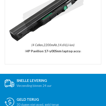
(4 Cellen,2200mAh,14.6V,Li-ion)
HP Pavilion 17-y005nm laptop accu
SNELLE LEVERING
Verzending binnen 24 uur
GELD TERUG
30 dagen niet goed, geld terug