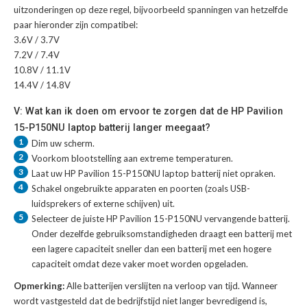
uitzonderingen op deze regel, bijvoorbeeld spanningen van hetzelfde
paar hieronder zijn compatibel:
3.6V / 3.7V
7.2V / 7.4V
10.8V / 11.1V
14.4V / 14.8V
V: Wat kan ik doen om ervoor te zorgen dat de HP Pavilion
15-P150NU laptop batterij langer meegaat?
1
Dim uw scherm.
2
Voorkom blootstelling aan extreme temperaturen.
3
Laat uw
HP Pavilion 15-P150NU laptop batterij
niet opraken.
4
Schakel ongebruikte apparaten en poorten (zoals USB-
luidsprekers of externe schijven) uit.
5
Selecteer de juiste
HP Pavilion 15-P150NU vervangende batterij
.
Onder dezelfde gebruiksomstandigheden draagt een batterij met
een lagere capaciteit sneller dan een batterij met een hogere
capaciteit omdat deze vaker moet worden opgeladen.
Opmerking:
Alle batterijen verslijten na verloop van tijd. Wanneer
wordt vastgesteld dat de bedrijfstijd niet langer bevredigend is,