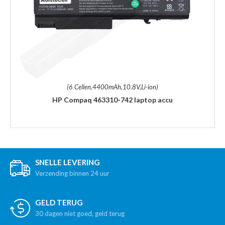
(6 Cellen,4400mAh,10.8V,Li-ion)
HP Compaq 463310-742 laptop accu
SNELLE LEVERING
Verzending binnen 24 uur
GELD TERUG
30 dagen niet goed, geld terug