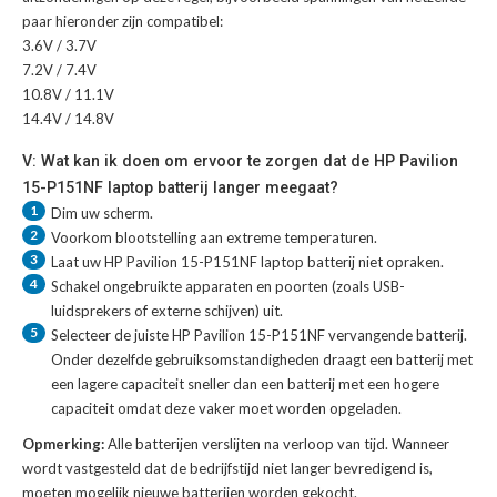
paar hieronder zijn compatibel:
3.6V / 3.7V
7.2V / 7.4V
10.8V / 11.1V
14.4V / 14.8V
V: Wat kan ik doen om ervoor te zorgen dat de HP Pavilion
15-P151NF laptop batterij langer meegaat?
1
Dim uw scherm.
2
Voorkom blootstelling aan extreme temperaturen.
3
Laat uw
HP Pavilion 15-P151NF laptop batterij
niet opraken.
4
Schakel ongebruikte apparaten en poorten (zoals USB-
luidsprekers of externe schijven) uit.
5
Selecteer de juiste
HP Pavilion 15-P151NF vervangende batterij
.
Onder dezelfde gebruiksomstandigheden draagt een batterij met
een lagere capaciteit sneller dan een batterij met een hogere
capaciteit omdat deze vaker moet worden opgeladen.
Opmerking:
Alle batterijen verslijten na verloop van tijd. Wanneer
wordt vastgesteld dat de bedrijfstijd niet langer bevredigend is,
moeten mogelijk nieuwe batterijen worden gekocht.