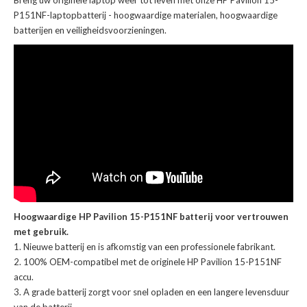
Breng uw originele laptop weer tot leven met onze
HP Pavilion 15-
P151NF-laptopbatterij
- hoogwaardige materialen, hoogwaardige
batterijen en veiligheidsvoorzieningen.
Hoogwaardige HP Pavilion 15-P151NF batterij voor vertrouwen
met gebruik.
Nieuwe batterij en is afkomstig van een professionele fabrikant.
100% OEM-compatibel met de
originele HP Pavilion 15-P151NF
accu
.
A grade batterij zorgt voor snel opladen en een langere levensduur
van de batterij.