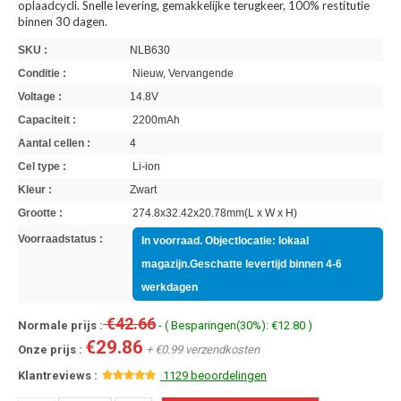
oplaadcycli. Snelle levering, gemakkelijke terugkeer, 100% restitutie
binnen 30 dagen.
SKU :
NLB630
Conditie :
Nieuw, Vervangende
Voltage :
14.8V
Capaciteit :
2200mAh
Aantal cellen :
4
Cel type :
Li-ion
Kleur :
Zwart
Grootte :
274.8x32.42x20.78mm(L x W x H)
Voorraadstatus :
In voorraad. Objectlocatie: lokaal
magazijn.Geschatte levertijd binnen 4-6
werkdagen
€42.66
Normale prijs :
- ( Besparingen(30%): €12.80 )
€29.86
Onze prijs :
+ €0.99 verzendkosten
Klantreviews :
1129 beoordelingen