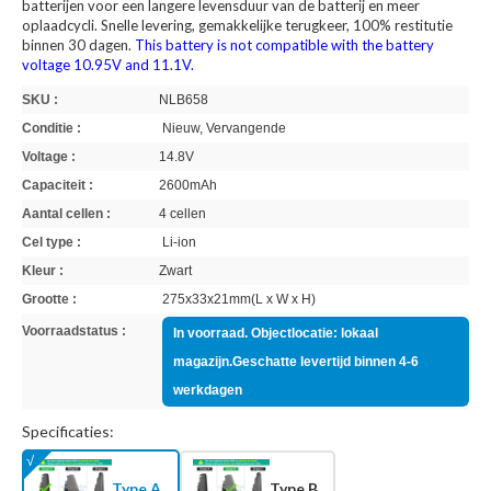
batterijen voor een langere levensduur van de batterij en meer
oplaadcycli. Snelle levering, gemakkelijke terugkeer, 100% restitutie
binnen 30 dagen.
This battery is not compatible with the battery
voltage 10.95V and 11.1V.
SKU :
NLB658
Conditie :
Nieuw, Vervangende
Voltage :
14.8V
Capaciteit :
2600mAh
Aantal cellen :
4 cellen
Cel type :
Li-ion
Kleur :
Zwart
Grootte :
275x33x21mm(L x W x H)
Voorraadstatus :
In voorraad. Objectlocatie: lokaal
magazijn.Geschatte levertijd binnen 4-6
werkdagen
Specificaties:
Type A
Type B