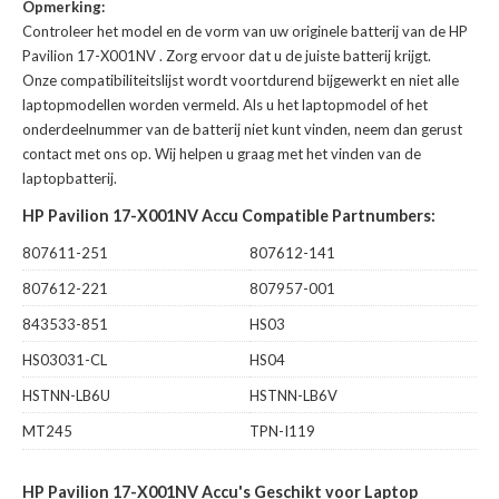
Opmerking:
Controleer het model en de vorm van uw originele batterij van de HP
Pavilion 17-X001NV
. Zorg ervoor dat u de juiste batterij krijgt.
Onze compatibiliteitslijst wordt voortdurend bijgewerkt en niet alle
laptopmodellen worden vermeld. Als u het laptopmodel of het
onderdeelnummer van de batterij niet kunt vinden, neem dan gerust
contact met ons op. Wij helpen u graag met het vinden van de
laptopbatterij.
HP Pavilion 17-X001NV Accu Compatible Partnumbers:
807611-251
807612-141
807612-221
807957-001
843533-851
HS03
HS03031-CL
HS04
HSTNN-LB6U
HSTNN-LB6V
MT245
TPN-I119
HP Pavilion 17-X001NV Accu's Geschikt voor Laptop