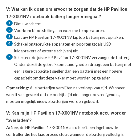
V: Wat kan ik doen om ervoor te zorgen dat de HP Pavilion
17-X001NV notebook batterij langer meegaat?
1
Dim uw scherm.
2
Voorkom blootstelling aan extreme temperaturen.
3
Laat uw
HP Pavilion 17-X001NV laptop batterij
niet opraken.
4
Schakel ongebruikte apparaten en poorten (zoals USB-
luidsprekers of externe schijven) uit.
5
Selecteer de juiste
HP Pavilion 17-X001NV vervangende batterij
.
Onder dezelfde gebruiksomstandigheden draagt een batterij met
een lagere capaciteit sneller dan een batterij met een hogere
capaciteit omdat deze vaker moet worden opgeladen.
Opmerking:
Alle batterijen verslijten na verloop van tijd. Wanneer
wordt vastgesteld dat de bedrijfstijd niet langer bevredigend is,
moeten mogelijk nieuwe batterijen worden gekocht.
V: Kan mijn HP Pavilion 17-X001NV notebook accu worden
"overladen"?
A:
Nee, de HP Pavilion 17-X001NV accu heeft een ingebouwde
controller die het laadproces stopt wanneer de batterij volledig is