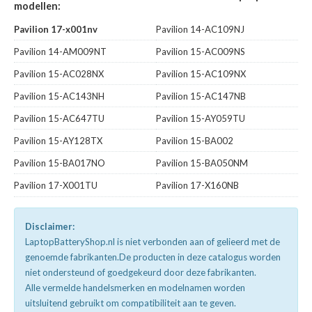
modellen:
Pavilion 17-x001nv
Pavilion 14-AC109NJ
Pavilion 14-AM009NT
Pavilion 15-AC009NS
Pavilion 15-AC028NX
Pavilion 15-AC109NX
Pavilion 15-AC143NH
Pavilion 15-AC147NB
Pavilion 15-AC647TU
Pavilion 15-AY059TU
Pavilion 15-AY128TX
Pavilion 15-BA002
Pavilion 15-BA017NO
Pavilion 15-BA050NM
Pavilion 17-X001TU
Pavilion 17-X160NB
Disclaimer:
LaptopBatteryShop.nl is niet verbonden aan of gelieerd met de
genoemde fabrikanten.De producten in deze catalogus worden
niet ondersteund of goedgekeurd door deze fabrikanten.
Alle vermelde handelsmerken en modelnamen worden
uitsluitend gebruikt om compatibiliteit aan te geven.