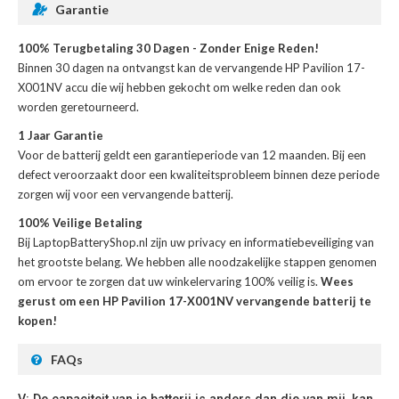
Garantie
100% Terugbetaling 30 Dagen - Zonder Enige Reden!
Binnen 30 dagen na ontvangst kan de
vervangende HP Pavilion 17-
X001NV accu
die wij hebben gekocht om welke reden dan ook
worden geretourneerd.
1 Jaar Garantie
Voor de
batterij
geldt een garantieperiode van 12 maanden. Bij een
defect veroorzaakt door een kwaliteitsprobleem binnen deze periode
zorgen wij voor een vervangende batterij.
100% Veilige Betaling
Bij LaptopBatteryShop.nl zijn uw privacy en informatiebeveiliging van
het grootste belang. We hebben alle noodzakelijke stappen genomen
om ervoor te zorgen dat uw winkelervaring 100% veilig is.
Wees
gerust om een HP Pavilion 17-X001NV vervangende batterij te
kopen!
FAQs
V: De capaciteit van je batterij is anders dan die van mij, kan