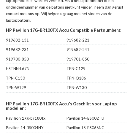
laptopmodellen worden vermeld. Als u het laptopmodel of het
onderdeelnummer van de batterij niet kunt vinden, neem dan gerust
contact met ons op. Wij helpen u graag met het vinden van de
laptopbatterij.
HP Pavilion 17G-BR100TX Accu Compatible Partnumbers:
919682-131
919682-221
919682-231
919682-241
919700-850
919701-850
HSTNN-L67N
TPN-C129
TPN-C130
TPN-Q186
TPN-W129
TPN-W130
HP Pavilion 17G-BR100TX Accu's Geschikt voor Laptop
modellen:
Pavilion 17g-br100tx
Pavilion 14-BS002TU
Pavilion 14-BS004NY
Pavilion 15-BS066NG