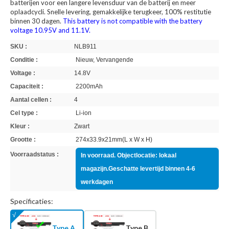
batterijen voor een langere levensduur van de batterij en meer
oplaadcycli. Snelle levering, gemakkelijke terugkeer, 100% restitutie
binnen 30 dagen.
This battery is not compatible with the battery
voltage 10.95V and 11.1V.
SKU :
NLB911
Conditie :
Nieuw, Vervangende
Voltage :
14.8V
Capaciteit :
2200mAh
Aantal cellen :
4
Cel type :
Li-ion
Kleur :
Zwart
Grootte :
274x33.9x21mm(L x W x H)
Voorraadstatus :
In voorraad. Objectlocatie: lokaal
magazijn.Geschatte levertijd binnen 4-6
werkdagen
Specificaties:
Type A
Type B