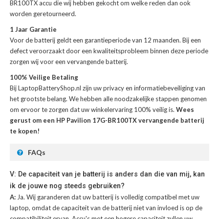
BR100TX accu
die wij hebben gekocht om welke reden dan ook
worden geretourneerd.
1 Jaar Garantie
Voor de
batterij
geldt een garantieperiode van 12 maanden. Bij een
defect veroorzaakt door een kwaliteitsprobleem binnen deze periode
zorgen wij voor een vervangende batterij.
100% Veilige Betaling
Bij LaptopBatteryShop.nl zijn uw privacy en informatiebeveiliging van
het grootste belang. We hebben alle noodzakelijke stappen genomen
om ervoor te zorgen dat uw winkelervaring 100% veilig is.
Wees
gerust om een HP Pavilion 17G-BR100TX vervangende batterij
te kopen!
FAQs
V: De capaciteit van je batterij is anders dan die van mij, kan
ik de jouwe nog steeds gebruiken?
A:
Ja. Wij garanderen dat uw batterij is volledig compatibel met uw
laptop, omdat de capaciteit van de batterij niet van invloed is op de
compatibiliteit ervan. Accu's met een hogere capaciteit zullen uw