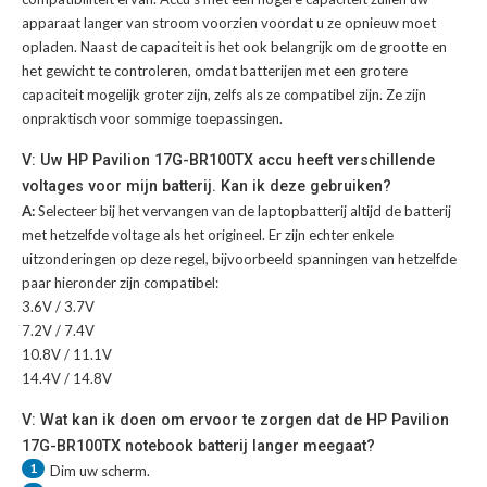
apparaat langer van stroom voorzien voordat u ze opnieuw moet
opladen. Naast de capaciteit is het ook belangrijk om de grootte en
het gewicht te controleren, omdat batterijen met een grotere
capaciteit mogelijk groter zijn, zelfs als ze compatibel zijn. Ze zijn
onpraktisch voor sommige toepassingen.
V: Uw HP Pavilion 17G-BR100TX accu heeft verschillende
voltages voor mijn batterij. Kan ik deze gebruiken?
A:
Selecteer bij het vervangen van de laptopbatterij altijd de batterij
met hetzelfde voltage als het origineel. Er zijn echter enkele
uitzonderingen op deze regel, bijvoorbeeld spanningen van hetzelfde
paar hieronder zijn compatibel:
3.6V / 3.7V
7.2V / 7.4V
10.8V / 11.1V
14.4V / 14.8V
V: Wat kan ik doen om ervoor te zorgen dat de HP Pavilion
17G-BR100TX notebook batterij langer meegaat?
1
Dim uw scherm.