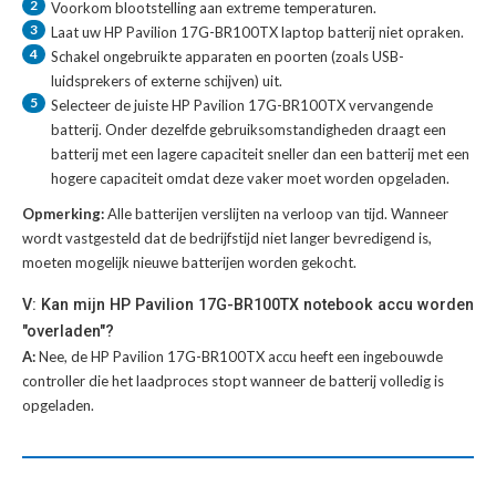
2
Voorkom blootstelling aan extreme temperaturen.
3
Laat uw
HP Pavilion 17G-BR100TX laptop batterij
niet opraken.
4
Schakel ongebruikte apparaten en poorten (zoals USB-
luidsprekers of externe schijven) uit.
5
Selecteer de juiste
HP Pavilion 17G-BR100TX vervangende
batterij
. Onder dezelfde gebruiksomstandigheden draagt een
batterij met een lagere capaciteit sneller dan een batterij met een
hogere capaciteit omdat deze vaker moet worden opgeladen.
Opmerking:
Alle batterijen verslijten na verloop van tijd. Wanneer
wordt vastgesteld dat de bedrijfstijd niet langer bevredigend is,
moeten mogelijk nieuwe batterijen worden gekocht.
V: Kan mijn HP Pavilion 17G-BR100TX notebook accu worden
"overladen"?
A:
Nee, de HP Pavilion 17G-BR100TX accu heeft een ingebouwde
controller die het laadproces stopt wanneer de batterij volledig is
opgeladen.