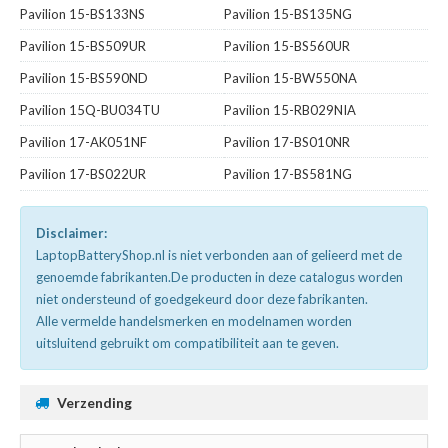
Pavilion 15-BS133NS
Pavilion 15-BS135NG
Pavilion 15-BS509UR
Pavilion 15-BS560UR
Pavilion 15-BS590ND
Pavilion 15-BW550NA
Pavilion 15Q-BU034TU
Pavilion 15-RB029NIA
Pavilion 17-AK051NF
Pavilion 17-BS010NR
Pavilion 17-BS022UR
Pavilion 17-BS581NG
Disclaimer:
LaptopBatteryShop.nl is niet verbonden aan of gelieerd met de
genoemde fabrikanten.De producten in deze catalogus worden
niet ondersteund of goedgekeurd door deze fabrikanten.
Alle vermelde handelsmerken en modelnamen worden
uitsluitend gebruikt om compatibiliteit aan te geven.
Verzending