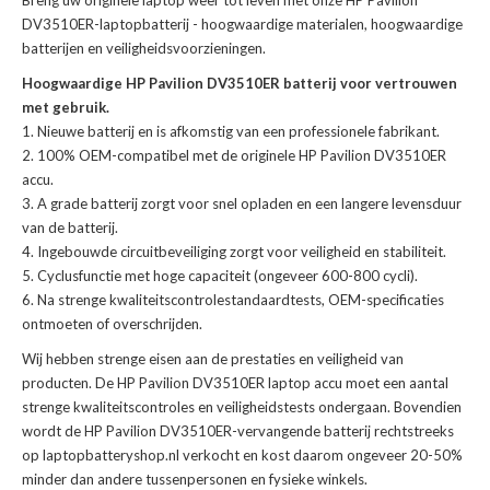
Breng uw originele laptop weer tot leven met onze
HP Pavilion
DV3510ER-laptopbatterij
- hoogwaardige materialen, hoogwaardige
batterijen en veiligheidsvoorzieningen.
Hoogwaardige HP Pavilion DV3510ER batterij voor vertrouwen
met gebruik.
Nieuwe batterij en is afkomstig van een professionele fabrikant.
100% OEM-compatibel met de
originele HP Pavilion DV3510ER
accu
.
A grade batterij zorgt voor snel opladen en een langere levensduur
van de batterij.
Ingebouwde circuitbeveiliging zorgt voor veiligheid en stabiliteit.
Cyclusfunctie met hoge capaciteit (ongeveer 600-800 cycli).
Na strenge kwaliteitscontrolestandaardtests, OEM-specificaties
ontmoeten of overschrijden.
Wij hebben strenge eisen aan de prestaties en veiligheid van
producten. De
HP Pavilion DV3510ER laptop accu
moet een aantal
strenge kwaliteitscontroles en veiligheidstests ondergaan. Bovendien
wordt de
HP Pavilion DV3510ER-vervangende batterij
rechtstreeks
op laptopbatteryshop.nl verkocht en kost daarom ongeveer 20-50%
minder dan andere tussenpersonen en fysieke winkels.