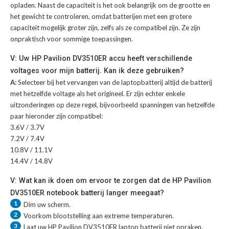
opladen. Naast de capaciteit is het ook belangrijk om de grootte en
het gewicht te controleren, omdat batterijen met een grotere
capaciteit mogelijk groter zijn, zelfs als ze compatibel zijn. Ze zijn
onpraktisch voor sommige toepassingen.
V: Uw HP Pavilion DV3510ER accu heeft verschillende
voltages voor mijn batterij. Kan ik deze gebruiken?
A:
Selecteer bij het vervangen van de laptopbatterij altijd de batterij
met hetzelfde voltage als het origineel. Er zijn echter enkele
uitzonderingen op deze regel, bijvoorbeeld spanningen van hetzelfde
paar hieronder zijn compatibel:
3.6V / 3.7V
7.2V / 7.4V
10.8V / 11.1V
14.4V / 14.8V
V: Wat kan ik doen om ervoor te zorgen dat de HP Pavilion
DV3510ER notebook batterij langer meegaat?
1
Dim uw scherm.
2
Voorkom blootstelling aan extreme temperaturen.
3
Laat uw
HP Pavilion DV3510ER laptop batterij
niet opraken.