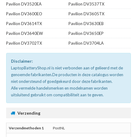
Pavilion DV3520EA
Pavilion DV3537TX
Pavilion DV3600EO
Pavilion DV3605TX
Pavilion DV3614TX
Pavilion DV3630EB
Pavilion DV3640EW
Pavilion DV3650EP
Pavilion DV3702TX
Pavilion DV3704LA
Disclaimer:
LaptopBatteryShop.nl is niet verbonden aan of gelieerd met de
genoemde fabrikanten.De producten in deze catalogus worden
niet ondersteund of goedgekeurd door deze fabrikanten.
Alle vermelde handelsmerken en modelnamen worden
uitsluitend gebruikt om compatibiliteit aan te geven.
Verzending
PostNL