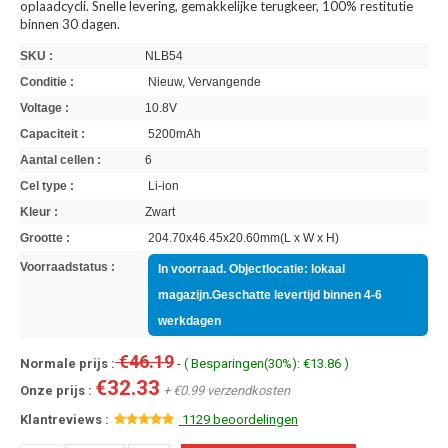
oplaadcycli. Snelle levering, gemakkelijke terugkeer, 100% restitutie
binnen 30 dagen.
SKU :
NLB54
Conditie :
Nieuw, Vervangende
Voltage :
10.8V
Capaciteit :
5200mAh
Aantal cellen :
6
Cel type :
Li-ion
Kleur :
Zwart
Grootte :
204.70x46.45x20.60mm(L x W x H)
Voorraadstatus :
In voorraad. Objectlocatie: lokaal
magazijn.Geschatte levertijd binnen 4-6
werkdagen
€46.19
Normale prijs :
- ( Besparingen(30%): €13.86 )
€32.33
Onze prijs :
+ €0.99 verzendkosten
Klantreviews :
1129 beoordelingen