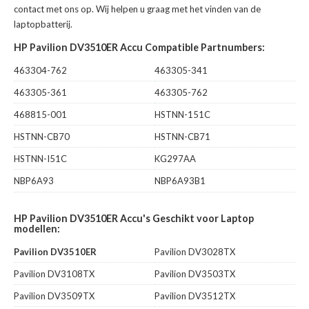
contact met ons op. Wij helpen u graag met het vinden van de
laptopbatterij.
HP Pavilion DV3510ER Accu Compatible Partnumbers:
463304-762
463305-341
463305-361
463305-762
468815-001
HSTNN-151C
HSTNN-CB70
HSTNN-CB71
HSTNN-I51C
KG297AA
NBP6A93
NBP6A93B1
HP Pavilion DV3510ER Accu's Geschikt voor Laptop
modellen:
Pavilion DV3510ER
Pavilion DV3028TX
Pavilion DV3108TX
Pavilion DV3503TX
Pavilion DV3509TX
Pavilion DV3512TX